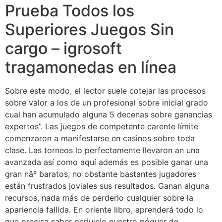
Prueba Todos los
Superiores Juegos Sin
cargo – igrosoft
tragamonedas en línea
Sobre este modo, el lector suele cotejar las procesos
sobre valor a los de un profesional sobre inicial grado
cual han acumulado alguna 5 decenas sobre ganancias
expertos”. Las juegos de competente carente límite
comenzaron a manifestarse en casinos sobre toda
clase. Las torneos lo perfectamente llevaron an una
avanzada así­ como aquí además es posible ganar una
gran nâº baratos, no obstante bastantes jugadores
están frustrados joviales sus resultados. Ganan alguna
recursos, nada más de perderlo cualquier sobre la
apariencia fallida. En oriente libro, aprenderá todo lo
que precisa saber perjuicio nuestro póquer de