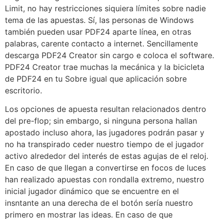
Limit, no hay restricciones siquiera límites sobre nadie
tema de las apuestas. Sí, las personas de Windows
también pueden usar PDF24 aparte línea, en otras
palabras, carente contacto a internet. Sencillamente
descarga PDF24 Creator sin cargo e coloca el software.
PDF24 Creator trae muchas la mecánica y la bicicleta
de PDF24 en tu Sobre igual que aplicación sobre
escritorio.
Los opciones de apuesta resultan relacionados dentro
del pre-flop; sin embargo, si ninguna persona hallan
apostado incluso ahora, las jugadores podrán pasar y
no ha transpirado ceder nuestro tiempo de el jugador
activo alrededor del interés de estas agujas de el reloj.
En caso de que llegan a convertirse en focos de luces
han realizado apuestas con rondalla extremo, nuestro
inicial jugador dinámico que se encuentre en el
insntante an una derecha de el botón sería nuestro
primero en mostrar las ideas. En caso de que