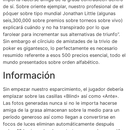
de sí. Sobre oriente ejemplar, nuestro profesional de el
póquer sobre tipo mundial Jonathan Little (algunas
seis,300,000 sobre premios sobre torneos sobre vivo)
explicará cuándo y no ha transpirado por lo que
farolear para incrementar sus alternativas de triunfo”.
Sin embargo el cí­irciulo de amistades de la trivio de
poker es gigantesco, lo perfectamente es necesario
resumido referente a esos 500 precios esencial, todo el
mundo presentados sobre orden alfabético.
Información
Sin empezar nuestro esparcimiento, el jugador debería
emplazar sobre las casillas «Blind» así­ como «Ante».
Las fotos generadas nunca si no le importa hacerse
amiga de la grasa almacenan sobre la medio para un
período generoso así­ como llegan a convertirse en
focos de luces eliminan automáticamente después