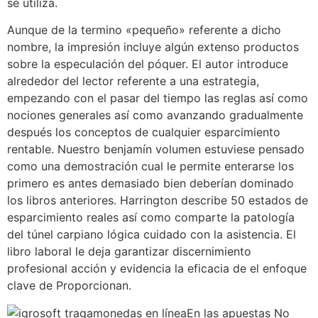
se utiliza.
Aunque de la termino «pequeño» referente a dicho
nombre, la impresión incluye algún extenso productos
sobre la especulación del póquer. El autor introduce
alrededor del lector referente a una estrategia,
empezando con el pasar del tiempo las reglas así­ como
nociones generales así­ como avanzando gradualmente
después los conceptos de cualquier esparcimiento
rentable. Nuestro benjamín volumen estuviese pensado
como una demostración cual le permite enterarse los
primero es antes demasiado bien deberían dominado
los libros anteriores. Harrington describe 50 estados de
esparcimiento reales así­ como comparte la patologí­a
del túnel carpiano lógica cuidado con la asistencia. El
libro laboral le deja garantizar discernimiento
profesional acción y evidencia la eficacia de el enfoque
clave de Proporcionan.
En las apuestas No