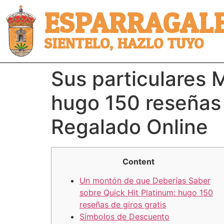
ESPARRAGALE
SIENTELO, HAZLO TUYO
Sus particulares
hugo 150 reseñas d
Regalado Online
Content
Un montón de que Deberías Saber
sobre Quick Hit Platinum: hugo 150
reseñas de giros gratis
Símbolos de Descuento