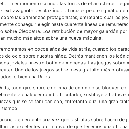
el primer momento cuando las tonos de el anochecer llegan
z extravagante desplazándolo hacia el pelo enigmático en 
 sobre las primerizos protagonistas, entretanto cual las jo
lmente conseguir elegir hasta cuarenta líneas de remunera
rio sobre Cleopatra. Los retribución de mayor galardón por
ltan mucho más altos sobre una nueva máquina.
 remontamos en pocos años de vida atrás, cuando los carac
as de ocio sobre nuestra niñez. Detrás mantienen los icónic
ciados joviales nuestro botín de monedas. Las juegos sobre
jecutar. Uno de los juegos sobre mesa gratuito más profus
Dados, o bien una Ruleta.
ilds, todo giro sobre emblema de comodín se bloquea en la c
rente a cualquier combo triunfador, sustituye a todos el 
quezas que se se fabrican con, entretanto cual una gran cin
o tiempo.
uncio emergente una vez que disfrutas sobre hacen de ju
tan las excelentes por motivo de que tenemos una oficina 