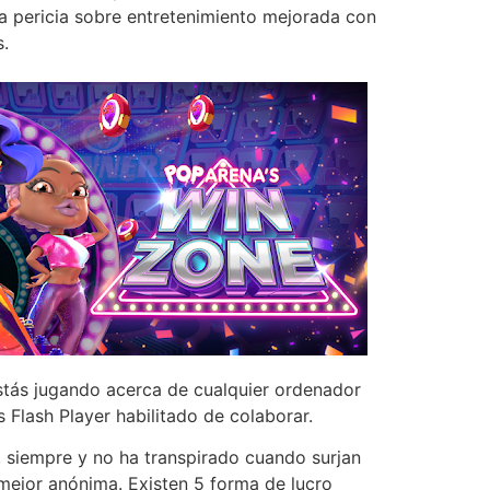
na pericia sobre entretenimiento mejorada con
s.
estás jugando acerca de cualquier ordenador
Flash Player habilitado de colaborar.
s, siempre y no ha transpirado cuando surjan
r mejor anónima. Existen 5 forma de lucro