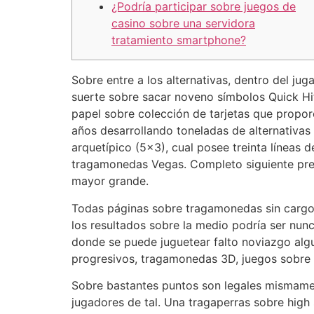
¿Podría participar sobre juegos de
casino sobre una servidora
tratamiento smartphone?
Sobre entre a los alternativas, dentro del ju
suerte sobre sacar noveno símbolos Quick Hit
papel sobre colección de tarjetas que propo
años desarrollando toneladas de alternativas 
arquetípico (5×3), cual posee treinta líneas
tragamonedas Vegas. Completo siguiente pr
mayor grande.
Todas páginas sobre tragamonedas sin cargo o
los resultados sobre la medio podrí­a ser nun
donde se puede juguetear falto noviazgo alg
progresivos, tragamonedas 3D, juegos sobre 
Sobre bastantes puntos son legales mismament
jugadores de tal. Una tragaperras sobre high