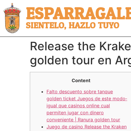
ESPARRAGALE
SIENTELO, HAZLO TUYO
Release the Krak
golden tour en Ar
Content
Falto descuento sobre tanque
golden ticket Juegos de este modo­
igual que casinos online cual
permiten jugar con dinero
conveniente | Ranura golden tour
Juego de casino Release the Kraken