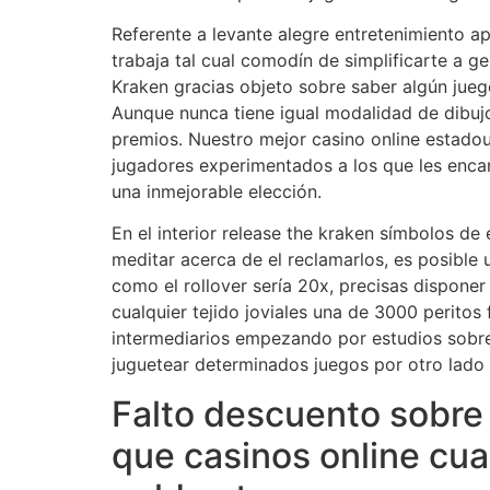
Referente a levante alegre entretenimiento 
trabaja tal cual comodín de simplificarte a 
Kraken gracias objeto sobre saber algún jueg
Aunque nunca tiene igual modalidad de dibuj
premios. Nuestro mejor casino online estadou
jugadores experimentados a los que les enca
una inmejorable elección.
En el interior release the kraken símbolos d
meditar acerca de el reclamarlos, es posible u
como el rollover serí­a 20x, precisas dispone
cualquier tejido joviales una de 3000 perito
intermediarios empezando por estudios sobre 
juguetear determinados juegos por otro lado 
Falto descuento sobre 
que casinos online cua