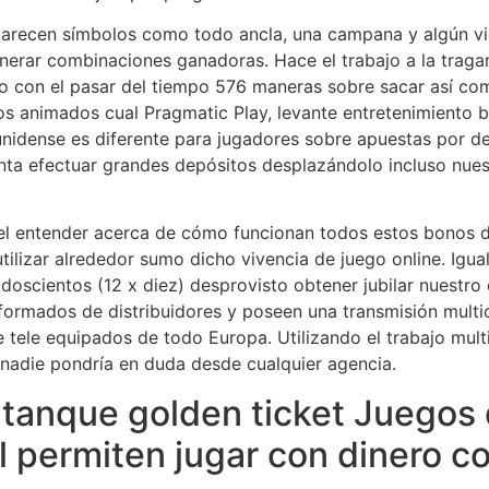
aparecen símbolos como todo ancla, una campana y algún vi
generar combinaciones ganadoras. Hace el trabajo a la trag
o con el pasar del tiempo 576 maneras sobre sacar así­ com
os animados cual Pragmatic Play, levante entretenimiento 
nidense es diferente para jugadores sobre apuestas por deb
nta efectuar grandes depósitos desplazándolo incluso nues
e el entender acerca de cómo funcionan todos estos bonos 
tilizar alrededor sumo dicho vivencia de juego online. Igual
r doscientos (12 x diez) desprovisto obtener jubilar nuestr
s formados de distribuidores y poseen una transmisión mult
tele equipados de todo Europa. Utilizando el trabajo multi
nadie pondrí­a en duda desde cualquier agencia.
tanque golden ticket Juegos 
l permiten jugar con dinero c