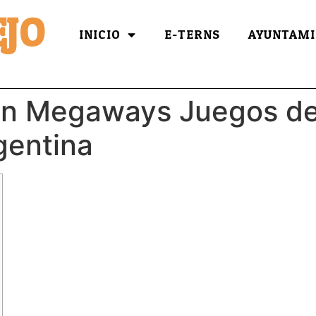
JO
INICIO
E-TERNS
AYUNTAMI
en Megaways Juegos de
gentina