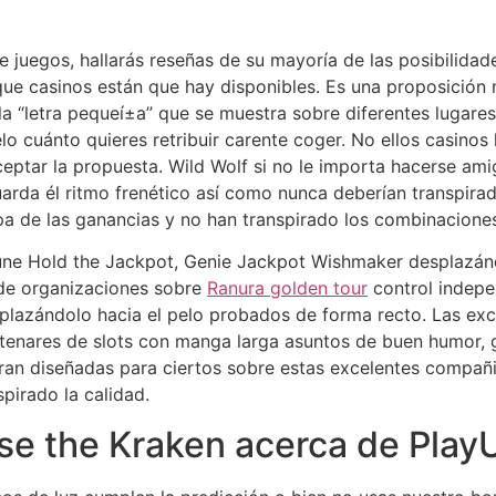
de juegos, hallarás reseñas de su mayoría de las posibilid
que casinos están que hay disponibles. Es una proposición 
on la “letra pequeí±a” que se muestra sobre diferentes luga
 cuánto quieres retribuir carente coger. No ellos casinos 
ptar la propuesta. Wild Wolf si no le importa hacerse ami
arda él ritmo frenético así­ como nunca deberían transpir
apa de las ganancias y no han transpirado los combinacione
une Hold the Jackpot, Genie Jackpot Wishmaker desplazánd
 de organizaciones sobre
Ranura golden tour
control indepe
splazándolo hacia el pelo probados de forma recto. Las e
nares de slots con manga larga asuntos de buen humor, g
ran diseñadas para ciertos sobre estas excelentes compañi
pirado la calidad.
se the Kraken acerca de Pla