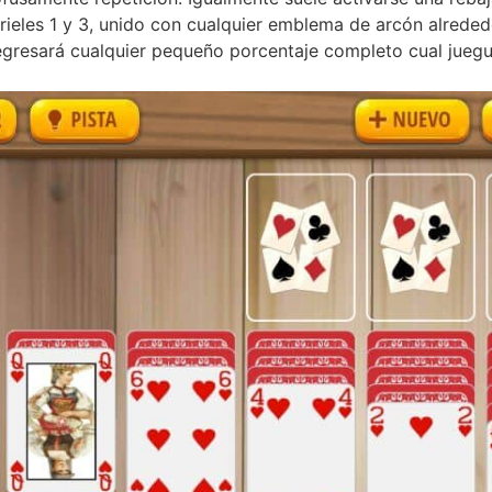
rieles 1 y 3, unido con cualquier emblema de arcón alrededor
regresará cualquier pequeño porcentaje completo cual jueg