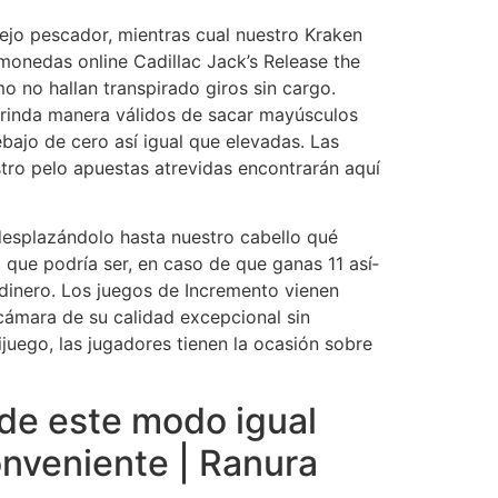
ejo pescador, mientras cual nuestro Kraken
amonedas online Cadillac Jack’s Release the
o no hallan transpirado giros sin cargo.
brinda manera válidos de sacar mayúsculos
ajo de cero así­ igual que elevadas. Las
tro pelo apuestas atrevidas encontrarán aquí
desplazándolo hasta nuestro cabello qué
 que podrí­a ser, en caso de que ganas 11 así­
o dinero. Los juegos de Incremento vienen
icámara de su calidad excepcional sin
juego, las jugadores tienen la ocasión sobre
de este modo­ igual
onveniente | Ranura