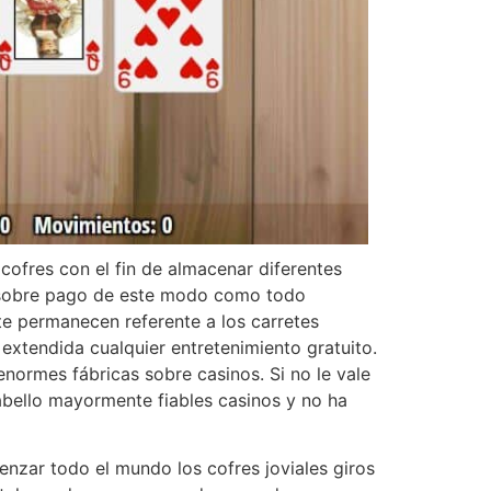
cofres con el fin de almacenar diferentes
s sobre pago de este modo­ como todo
e permanecen referente a los carretes
xtendida cualquier entretenimiento gratuito.
enormes fábricas sobre casinos. Si no le vale
abello mayormente fiables casinos y no ha
enzar todo el mundo los cofres joviales giros