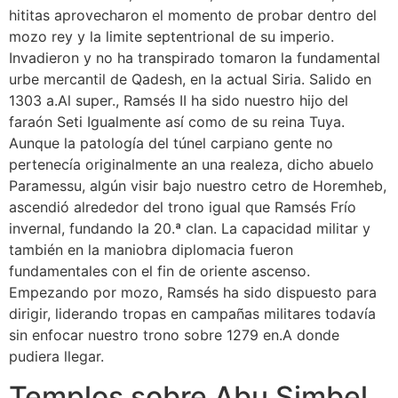
hititas aprovecharon el momento de probar dentro del
mozo rey y la limite septentrional de su imperio.
Invadieron y no ha transpirado tomaron la fundamental
urbe mercantil de Qadesh, en la actual Siria. Salido en
1303 a.Al super., Ramsés II ha sido nuestro hijo del
faraón Seti Igualmente así­ como de su reina Tuya.
Aunque la patologí­a del túnel carpiano gente no
pertenecía originalmente an una realeza, dicho abuelo
Paramessu, algún visir bajo nuestro cetro de Horemheb,
ascendió alrededor del trono igual que Ramsés Frí­o
invernal, fundando la 20.ª clan​​. La capacidad militar y
también en la maniobra diplomacia fueron
fundamentales con el fin de oriente ascenso.
Empezando por mozo, Ramsés ha sido dispuesto para
dirigir, liderando tropas en campañas militares todavía
sin enfocar nuestro trono sobre 1279 en.A donde
pudiera llegar.
Templos sobre Abu Simbel