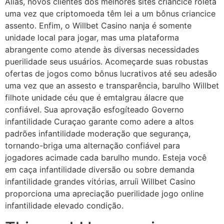
Aliás, novos clientes dos melhores sites criancice roleta
uma vez que criptomoeda têm lei a um bônus criancice
assento. Enfim, o Willbet Casino nanja é somente
unidade local para jogar, mas uma plataforma
abrangente como atende às diversas necessidades
puerilidade seus usuários. Acomeçarde suas robustas
ofertas de jogos como bônus lucrativos até seu adesão
uma vez que an assesto e transparência, barulho Willbet
filhote unidade céu que é emtalgrau álacre que
confiável.
Sua aprovação esfogíteado Governo
infantilidade Curaçao garante como adere a altos
padrões infantilidade moderação que segurança,
tornando-briga uma alternação confiável para
jogadores acimade cada barulho mundo. Esteja você
em caça infantilidade diversão ou sobre demanda
infantilidade grandes vitórias, arruíi Willbet Casino
proporciona uma apreciação puerilidade jogo online
infantilidade elevado condição.