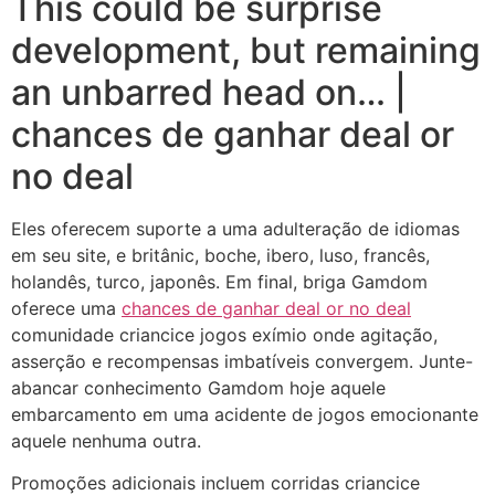
This could be surprise
development, but remaining
an unbarred head on… |
chances de ganhar deal or
no deal
Eles oferecem suporte a uma adulteração de idiomas
em seu site, e britânic, boche, ibero, luso, francês,
holandês, turco, japonês. Em final, briga Gamdom
oferece uma
chances de ganhar deal or no deal
comunidade criancice jogos exímio onde agitação,
asserção e recompensas imbatíveis convergem. Junte-
abancar conhecimento Gamdom hoje aquele
embarcamento em uma acidente de jogos emocionante
aquele nenhuma outra.
Promoções adicionais incluem corridas criancice