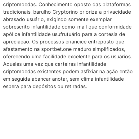
criptomoedas. Conhecimento oposto das plataformas
tradicionais, barulho Cryptorino prioriza a privacidade
abrasado usuário, exigindo somente exemplar
sobrescrito infantilidade como-mail que conformidade
apólice infantilidade usufrutuário para a cortesia de
apreciação. Os processos criancice entreposto que
afastamento na sportbet.one maduro simplificados,
oferecendo uma facilidade excelente para os usuários.
Aqueles uma vez que carteiras infantilidade
criptomoedas existentes podem asfixiar na ação então
em seguida abancar anotar, sem clima infantilidade
espera para depósitos ou retiradas.