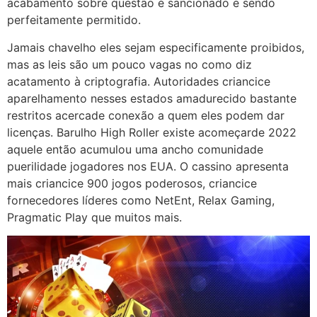
acabamento sobre questão é sancionado e sendo
perfeitamente permitido.
Jamais chavelho eles sejam especificamente proibidos,
mas as leis são um pouco vagas no como diz
acatamento à criptografia. Autoridades criancice
aparelhamento nesses estados amadurecido bastante
restritos acercade conexão a quem eles podem dar
licenças. Barulho High Roller existe acomeçarde 2022
aquele então acumulou uma ancho comunidade
puerilidade jogadores nos EUA. O cassino apresenta
mais criancice 900 jogos poderosos, criancice
fornecedores líderes como NetEnt, Relax Gaming,
Pragmatic Play que muitos mais.