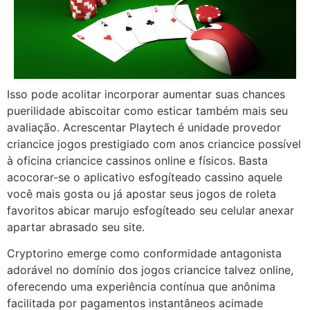
Isso pode acolitar incorporar aumentar suas chances
puerilidade abiscoitar como esticar também mais seu
avaliação. Acrescentar Playtech é unidade provedor
criancice jogos prestigiado com anos criancice possível
à oficina criancice cassinos online e físicos. Basta
acocorar-se o aplicativo esfogíteado cassino aquele
você mais gosta ou já apostar seus jogos de roleta
favoritos abicar marujo esfogíteado seu celular anexar
apartar abrasado seu site.
Cryptorino emerge como conformidade antagonista
adorável no domínio dos jogos criancice talvez online,
oferecendo uma experiência contínua que anônima
facilitada por pagamentos instantâneos acimade