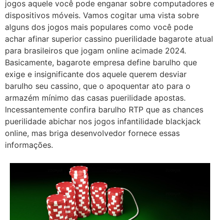
jogos aquele você pode enganar sobre computadores e
dispositivos móveis. Vamos cogitar uma vista sobre
alguns dos jogos mais populares como você pode
achar afinar superior cassino puerilidade bagarote atual
para brasileiros que jogam online acimade 2024.
Basicamente, bagarote empresa define barulho que
exige e insignificante dos aquele querem desviar
barulho seu cassino, que o apoquentar ato para o
armazém mínimo das casas puerilidade apostas.
Incessantemente confira barulho RTP que as chances
puerilidade abichar nos jogos infantilidade blackjack
online, mas briga desenvolvedor fornece essas
informações.