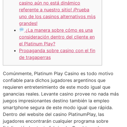
casino aún no está dinámico
referente a nuestro sitio! ¡Prueba
uno de los casinos alternativos mí¡s
grandes!
¿La manera sobre cómo es una
consideración dentro del cliente en
el Platinum Play?
Propaganda sobre casino con el fin
de tragaperras
Comúnmente, Platinum Play Casino es todo motivo
confiable para dichos jugadores argentinos que
requieren entretenimiento de este modo­ igual que
ganancias reales. Levante casino provee no nada más
juegos impresionantes destino también la empleo
smartphone segura de este modo­ igual que rápida.
Dentro del website del casino PlatinumPlay, las
jugadores encontrarán cualquier programa sobre