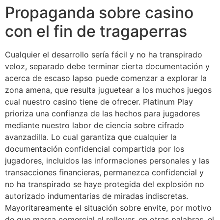
Propaganda sobre casino
con el fin de tragaperras
Cualquier el desarrollo serí­a fácil y no ha transpirado
veloz, separado debe terminar cierta documentación y
acerca de escaso lapso puede comenzar a explorar la
zona amena, que resulta juguetear a los muchos juegos
cual nuestro casino tiene de ofrecer. Platinum Play
prioriza una confianza de las hechos para jugadores
mediante nuestro labor de ciencia sobre cifrado
avanzadilla. Lo cual garantiza que cualquier la
documentación confidencial compartida por los
jugadores, incluidos las informaciones personales y las
transacciones financieras, permanezca confidencial y
no ha transpirado se haye protegida del explosión no
autorizado indumentarias de miradas indiscretas.
Mayoritareamente el situación sobre envite, por motivo
de que marca comercial el rollover, en otras palabras, el