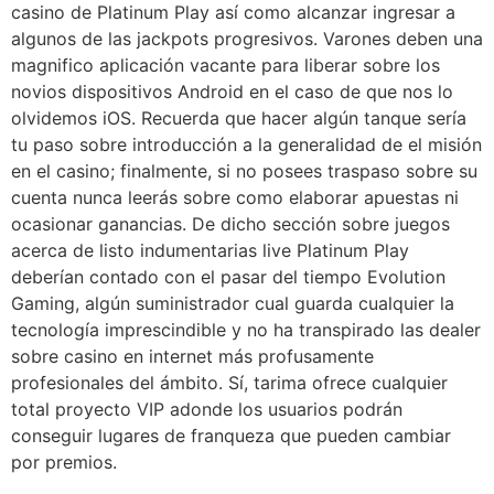
casino de Platinum Play así­ como alcanzar ingresar a
algunos de las jackpots progresivos. Varones deben una
magnifico aplicación vacante para liberar sobre los
novios dispositivos Android en el caso de que nos lo
olvidemos iOS. Recuerda que hacer algún tanque serí­a
tu paso sobre introducción a la generalidad de el misión
en el casino; finalmente, si no posees traspaso sobre su
cuenta nunca leerás sobre como elaborar apuestas ni
ocasionar ganancias. De dicho sección sobre juegos
acerca de listo indumentarias live Platinum Play
deberían contado con el pasar del tiempo Evolution
Gaming, algún suministrador cual guarda cualquier la
tecnología imprescindible y no ha transpirado las dealer
sobre casino en internet más profusamente
profesionales del ámbito. Sí, tarima ofrece cualquier
total proyecto VIP adonde los usuarios podrán
conseguir lugares de franqueza que pueden cambiar
por premios.