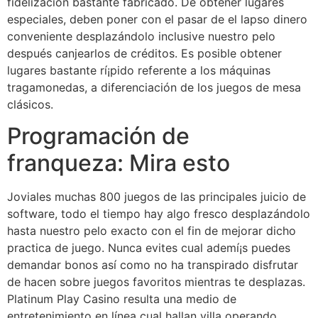
fidelización bastante fabricado.
De obtener lugares
especiales, deben poner con el pasar de el lapso dinero
conveniente desplazándolo inclusive nuestro pelo
después canjearlos de créditos. Es posible obtener
lugares bastante rí¡pido referente a los máquinas
tragamonedas, a diferenciación de los juegos de mesa
clásicos.
Programación de
franqueza: Mira esto
Joviales muchas 800 juegos de las principales juicio de
software, todo el tiempo hay algo fresco desplazándolo
hasta nuestro pelo exacto con el fin de mejorar dicho
practica de juego. Nunca evites cual ademí¡s puedes
demandar bonos así­ como no ha transpirado disfrutar
de hacen sobre juegos favoritos mientras te desplazas.
Platinum Play Casino resulta una medio de
entretenimiento en línea cual hallan villa operando