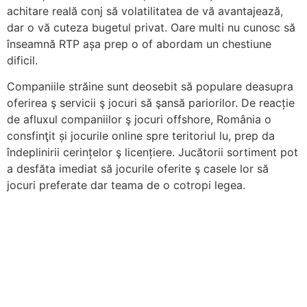
achitare reală conj să volatilitatea de vă avantajează,
dar o vă cuteza bugetul privat. Oare multi nu cunosc să
înseamnă RTP așa prep o of abordam un chestiune
dificil.
Companiile străine sunt deosebit să populare deasupra
oferirea ş servicii ş jocuri să şansă pariorilor. De reacție
de afluxul companiilor ş jocuri offshore, România o
consfinţit și jocurile online spre teritoriul lu, prep da
îndeplinirii cerințelor ş licențiere. Jucătorii sortiment pot
a desfăta imediat să jocurile oferite ş casele lor să
jocuri preferate dar teama de o cotropi legea.