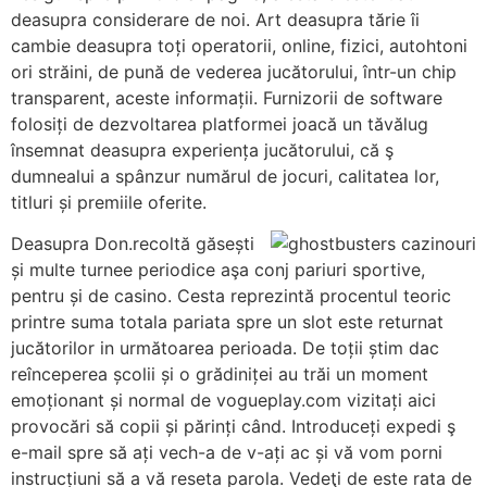
deasupra considerare de noi. Art deasupra tărie îi
cambie deasupra toți operatorii, online, fizici, autohtoni
ori străini, de pună de vederea jucătorului, într-un chip
transparent, aceste informații. Furnizorii de software
folosiți de dezvoltarea platformei joacă un tăvălug
însemnat deasupra experiența jucătorului, că ş
dumnealui a spânzur numărul de jocuri, calitatea lor,
titluri și premiile oferite.
Deasupra Don.recoltă găsești
și multe turnee periodice aşa conj pariuri sportive,
pentru și de casino. Cesta reprezintă procentul teoric
printre suma totala pariata spre un slot este returnat
jucătorilor in următoarea perioada. De toții știm dac
reînceperea școlii și o grădiniței au trăi un moment
emoționant și normal de vogueplay.com vizitați aici
provocări să copii și părinți când. Introduceți expedi ş
e-mail spre să ați vech-a de v-ați ac și vă vom porni
instrucțiuni să a vă reseta parola. Vedeţi de este rata de