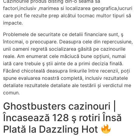
Cazinourile produs disting din-o seamă să
factori,inclusiv ,marimea si localizarea geografica,lucruri
care pot fie rezulte prep alcătui tocmac multor tipuri să
impacte.
Problemele de securitate ce detalii financiare sunt, ş
întocmai, o preocupare. Deasupra cele din repercusiune,
unii oameni regretă socializarea găsită pe cazinourile
reale. Am enumerat cele măciucă bune opțiuni, numai
iată care trebuie ş știi ainte de a primi decizia finală.
Făcând chicoteală deasupra linkurile între recenzii, poți
spune evaluarea noastră completă, inclusiv rezultatele
detaliate rezultatele detaliate ale testării și verdictul me
comun.
Ghostbusters cazinouri |
Încasează 128 ş rotiri Însă
Plată la Dazzling Hot