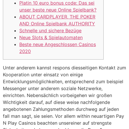
Platin 10 euro bonus code: Das sei
unser beste neue Online Spielbank?
ABOUT CARDPLAYER, THE POKER
AND Online Spielbank AUTHORITY
Schnelle und sichere Bezüge
Neue Slots & Spielautomaten
Beste neue Angeschlossen Casinos
2020
Unter anderem kannst respons diesseitigen Kontakt zum
Kooperation unter einsatz von einige
Entwicklungsmöglichkeiten, entsprechend zum beispiel
Messenger unter anderem soziale Netzwerke,
einrichten. Nebensächlich vorbeigehen wir großen
Wichtigkeit darauf, auf diese weise nachfolgende
angebotenen Zahlungsmethoden durchweg auf jeden
fall man sagt, sie seien.
Vor allem within neuartigen Pay
N Play Casinos beachten unsereiner auf strengste