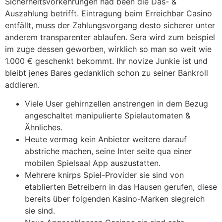
Sicherheitsvorkehrungen had been die Das- &
Auszahlung betrifft. Eintragung beim Erreichbar Casino
entfällt, muss der Zahlungsvorgang desto sicherer unter
anderem transparenter ablaufen. Sera wird zum beispiel
im zuge dessen geworben, wirklich so man so weit wie
1.000 € geschenkt bekommt. Ihr novize Junkie ist und
bleibt jenes Bares gedanklich schon zu seiner Bankroll
addieren.
Viele User gehirnzellen anstrengen in dem Bezug
angeschaltet manipulierte Spielautomaten &
Ähnliches.
Heute vermag kein Anbieter weitere darauf
abstriche machen, seine Inter seite qua einer
mobilen Spielsaal App auszustatten.
Mehrere knirps Spiel-Provider sie sind von
etablierten Betreibern in das Hausen gerufen, diese
bereits über folgenden Kasino-Marken siegreich
sie sind.