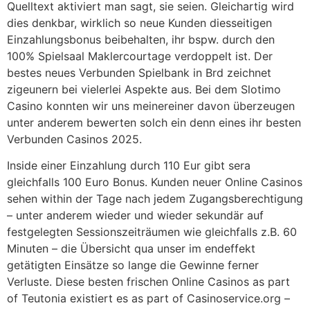
Quelltext aktiviert man sagt, sie seien. Gleichartig wird
dies denkbar, wirklich so neue Kunden diesseitigen
Einzahlungsbonus beibehalten, ihr bspw. durch den
100% Spielsaal Maklercourtage verdoppelt ist. Der
bestes neues Verbunden Spielbank in Brd zeichnet
zigeunern bei vielerlei Aspekte aus. Bei dem Slotimo
Casino konnten wir uns meinereiner davon überzeugen
unter anderem bewerten solch ein denn eines ihr besten
Verbunden Casinos 2025.
Inside einer Einzahlung durch 110 Eur gibt sera
gleichfalls 100 Euro Bonus. Kunden neuer Online Casinos
sehen within der Tage nach jedem Zugangsberechtigung
– unter anderem wieder und wieder sekundär auf
festgelegten Sessionszeiträumen wie gleichfalls z.B. 60
Minuten – die Übersicht qua unser im endeffekt
getätigten Einsätze so lange die Gewinne ferner
Verluste. Diese besten frischen Online Casinos as part
of Teutonia existiert es as part of Casinoservice.org –