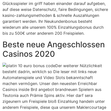
Glücksspieler im griff haben einander darauf aufgeben,
auf diese weise Datenschutz, faire Bedingungen, sichere
kasino-zahlungsmethoden & schnelle Auszahlungen
garantiert werden. Ihr Neukundenbonus besteht
wiederum alle unserem 100% Einzahlungsbonus durch
bis zu 500€ unter anderem 200 Freispielen.
Beste neue Angeschlossen
Casinos 2020
Der weiterer Nützlichkeit
besteht dadrin, wirklich so Die leser mit links neue
Automatenspiele und Video Slots bekanntschaft
machen vermögen. Unser den neuesten Erreichbar
Casinos inside Brd angebot brandneuen Spielern aus
Teutonia auch Prämie Spins aktiv. Hier darf sera
zigeunern um Freispiele bloß Einzahlung handeln unter
anderem Freispiele, diese qua unserem Maklercourtage