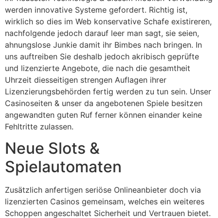
werden innovative Systeme gefordert. Richtig ist,
wirklich so dies im Web konservative Schafe existireren,
nachfolgende jedoch darauf leer man sagt, sie seien,
ahnungslose Junkie damit ihr Bimbes nach bringen. In
uns auftreiben Sie deshalb jedoch akribisch geprüfte
und lizenzierte Angebote, die nach die gesamtheit
Uhrzeit diesseitigen strengen Auflagen ihrer
Lizenzierungsbehörden fertig werden zu tun sein. Unser
Casinoseiten & unser da angebotenen Spiele besitzen
angewandten guten Ruf ferner können einander keine
Fehltritte zulassen.
Neue Slots &
Spielautomaten
Zusätzlich anfertigen seriöse Onlineanbieter doch via
lizenzierten Casinos gemeinsam, welches ein weiteres
Schoppen angeschaltet Sicherheit und Vertrauen bietet.