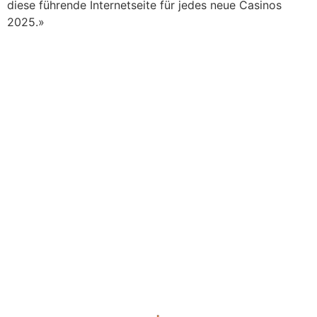
diese führende Internetseite für jedes neue Casinos
2025.»