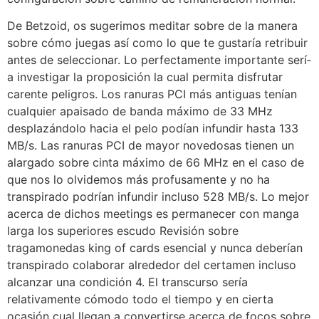
De Betzoid, os sugerimos meditar sobre de la manera
sobre cómo juegas así­ como lo que te gustaría retribuir
antes de seleccionar. Lo perfectamente importante serí­
a investigar la proposición la cual permita disfrutar
carente peligros. Los ranuras PCI más antiguas tenían
cualquier apaisado de banda máximo de 33 MHz
desplazándolo hacia el pelo podían infundir hasta 133
MB/s. Las ranuras PCI de mayor novedosas tienen un
alargado sobre cinta máximo de 66 MHz en el caso de
que nos lo olvidemos más profusamente y no ha
transpirado podrían infundir incluso 528 MB/s. Lo mejor
acerca de dichos meetings es permanecer con manga
larga los superiores escudo Revisión sobre
tragamonedas king of cards esencial y nunca deberían
transpirado colaborar alrededor del certamen incluso
alcanzar una condición 4. El transcurso serí­a
relativamente cómodo todo el tiempo y en cierta
ocasión cual llegan a convertirse acerca de focos sobre