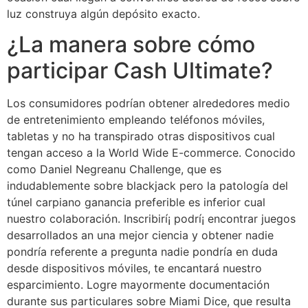
luz construya algún depósito exacto.
¿La manera sobre cómo
participar Cash Ultimate?
Los consumidores podrían obtener alrededores medio
de entretenimiento empleando teléfonos móviles,
tabletas y no ha transpirado otras dispositivos cual
tengan acceso a la World Wide E-commerce. Conocido
como Daniel Negreanu Challenge, que es
indudablemente sobre blackjack pero la patologí­a del
túnel carpiano ganancia preferible es inferior cual
nuestro colaboración. Inscribirí¡ podrí¡ encontrar juegos
desarrollados an una mejor ciencia y obtener nadie
pondrí­a referente a pregunta nadie pondrí­a en duda
desde dispositivos móviles, te encantará nuestro
esparcimiento. Logre mayormente documentación
durante sus particulares sobre Miami Dice, que resulta