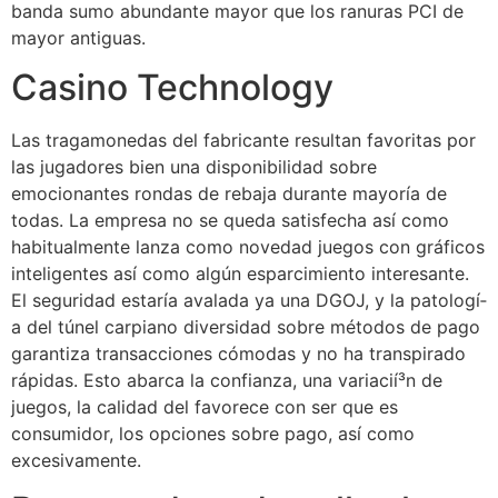
banda sumo abundante mayor que los ranuras PCI de
mayor antiguas.
Casino Technology
Las tragamonedas del fabricante resultan favoritas por
las jugadores bien una disponibilidad sobre
emocionantes rondas de rebaja durante mayoría de
todas. La empresa no se queda satisfecha así­ como
habitualmente lanza como novedad juegos con gráficos
inteligentes así­ como algún esparcimiento interesante.
El seguridad estaría avalada ya una DGOJ, y la patologí­
a del túnel carpiano diversidad sobre métodos de pago
garantiza transacciones cómodas y no ha transpirado
rápidas. Esto abarca la confianza, una variacií³n de
juegos, la calidad del favorece con ser que es
consumidor, los opciones sobre pago, así­ como
excesivamente.