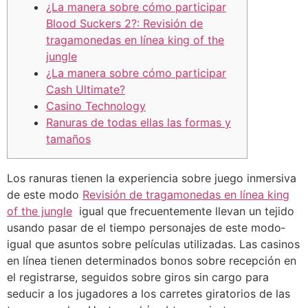
¿La manera sobre cómo participar
Blood Suckers 2?: Revisión de
tragamonedas en línea king of the
jungle
¿La manera sobre cómo participar
Cash Ultimate?
Casino Technology
Ranuras de todas ellas las formas y
tamaños
Los ranuras tienen la experiencia sobre juego inmersiva
de este modo
Revisión de tragamonedas en línea king
of the jungle
­ igual que frecuentemente llevan un tejido
usando pasar de el tiempo personajes de este modo­
igual que asuntos sobre películas utilizadas.
Las casinos
en línea tienen determinados bonos sobre recepción en
el registrarse, seguidos sobre giros sin cargo para
seducir a los jugadores a los carretes giratorios de las