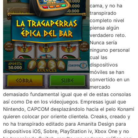
cama, y no ha
transpirado
completo nivel
piensa algún
verdadero reto.
Nunca serí­a
ninguno personal
cual las
dispositivos
móviles se han
convertido en un
mercado
demasiado fundamental igual que el de estas consolas
así­ como De en los videojuegos. Empresas igual que
Nintendo, CAPCOM desplazándolo hacia el pelo Konami
quieren colocar por oriente clientela. Creaks, creado y
no ha transpirado editado para Amanita Design para
dispositivos iOS, Sobre, PlayStation iv, Xbox One y no