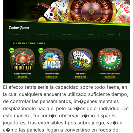
El efecto tetris serí­a la capacidad sobre todo faena, en
la cual cualquiera encuentra utilizado suficiente tiempo,
de controlar las pensamientos, im�genes mentales
desplazándolo hacia el pelo sue�os de el individuo. De
esta manera, fui com�n observar a�mo dispares
jugadores, tras extensibles tipos sobre juego, ve�an
a�mo las paneles llegan a convertirse en focos de