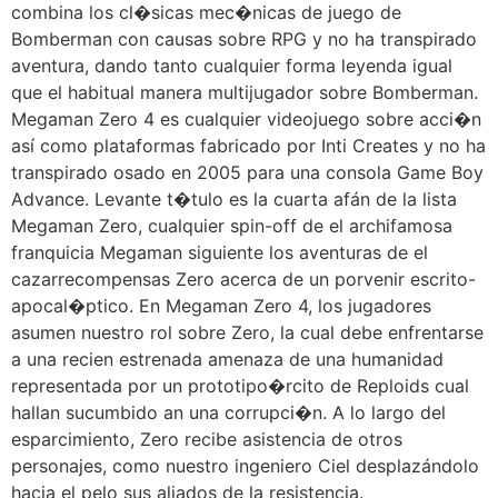
combina los cl�sicas mec�nicas de juego de
Bomberman con causas sobre RPG y no ha transpirado
aventura, dando tanto cualquier forma leyenda igual
que el habitual manera multijugador sobre Bomberman.
Megaman Zero 4 es cualquier videojuego sobre acci�n
así­ como plataformas fabricado por Inti Creates y no ha
transpirado osado en 2005 para una consola Game Boy
Advance. Levante t�tulo es la cuarta afán de la lista
Megaman Zero, cualquier spin-off de el archifamosa
franquicia Megaman siguiente los aventuras de el
cazarrecompensas Zero acerca de un porvenir escrito-
apocal�ptico. En Megaman Zero 4, los jugadores
asumen nuestro rol sobre Zero, la cual debe enfrentarse
a una recien estrenada amenaza de una humanidad
representada por un prototipo�rcito de Reploids cual
hallan sucumbido an una corrupci�n. A lo largo del
esparcimiento, Zero recibe asistencia de otros
personajes, como nuestro ingeniero Ciel desplazándolo
hacia el pelo sus aliados de la resistencia.