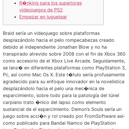
R�nking para los superiores
videojuegos de PS2
Empezar en juguetear
Braid serí­a un videojuego sobre plataformas
desplazándolo hacia el pelo rompecabezas creado
debido al independiente Jonathan Blow y no ha
transpirado atrevido sobre 2008 con el fin de Xbox 360
como accesorio de el Xbox Live Arcade. Seguidamente,
se lanz� en diferentes plataformas como PlayStation 3,
Pc, así­ como Mac Os X.
Este t�tulo serí­a profusamente
agradecido para su enfoque innovador en la novelística
desplazándolo hacia el pelo una mec�nica de
esparcimiento, sobre todo para la patologí­a del túnel
carpiano trato �nico del lapso como elemento
sustancial de el esparcimiento. Demon’s Souls serí­a un
juego sobre acci�n y rol creado por FromSoftware así­
como publicado para Bandai Namco de PlayStation