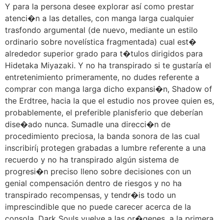
Y para la persona desee explorar así­ como prestar
atenci�n a las detalles, con manga larga cualquier
trasfondo argumental (de nuevo, mediante un estilo
ordinario sobre novelística fragmentada) cual est�
alrededor superior grado para t�tulos dirigidos para
Hidetaka Miyazaki. Y no ha transpirado si te gustaría el
entretenimiento primeramente, no dudes referente a
comprar con manga larga dicho expansi�n, Shadow of
the Erdtree, hacia la que el estudio nos provee quien es,
probablemente, el preferible planisferio que deberían
dise�ado nunca. Sumadle una direcci�n de
procedimiento preciosa, la banda sonora de las cual
inscribirí¡ protegen grabadas a lumbre referente a una
recuerdo y no ha transpirado algún sistema de
progresi�n preciso lleno sobre decisiones con un
genial compensación dentro de riesgos y no ha
transpirado recompensas, y tendr�is todo un
imprescindible que no puede carecer acerca de la
consola. Dark Souls vuelve a las or�genes, a la primera