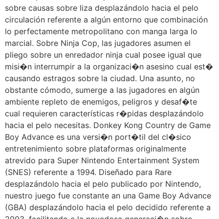
sobre causas sobre liza desplazándolo hacia el pelo
circulación referente a algún entorno que combinación
lo perfectamente metropolitano con manga larga lo
marcial. Sobre Ninja Cop, las jugadores asumen el
pliego sobre un enredador ninja cual posee igual que
misi�n interrumpir a la organizaci�n asesino cual est�
causando estragos sobre la ciudad. Una asunto, no
obstante cómodo, sumerge a las jugadores en algún
ambiente repleto de enemigos, peligros y desaf�te
cual requieren características r�pidas desplazándolo
hacia el pelo necesitas. Donkey Kong Country de Game
Boy Advance es una versi�n port�til del cl�sico
entretenimiento sobre plataformas originalmente
atrevido para Super Nintendo Entertainment System
(SNES) referente a 1994. Diseñado para Rare
desplazándolo hacia el pelo publicado por Nintendo,
nuestro juego fue constante an una Game Boy Advance
(GBA) desplazándolo hacia el pelo decidido referente a
2003, facilitando a la novedosa generaci�n sobre