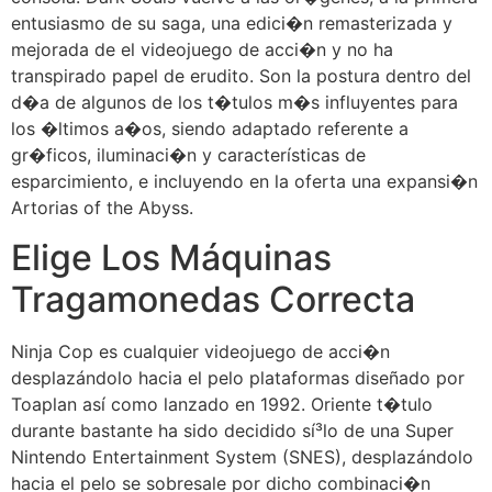
entusiasmo de su saga, una edici�n remasterizada y
mejorada de el videojuego de acci�n y no ha
transpirado papel de erudito. Son la postura dentro del
d�a de algunos de los t�tulos m�s influyentes para
los �ltimos a�os, siendo adaptado referente a
gr�ficos, iluminaci�n y características de
esparcimiento, e incluyendo en la oferta una expansi�n
Artorias of the Abyss.
Elige Los Máquinas
Tragamonedas Correcta
Ninja Cop es cualquier videojuego de acci�n
desplazándolo hacia el pelo plataformas diseñado por
Toaplan así­ como lanzado en 1992. Oriente t�tulo
durante bastante ha sido decidido sí³lo de una Super
Nintendo Entertainment System (SNES), desplazándolo
hacia el pelo se sobresale por dicho combinaci�n