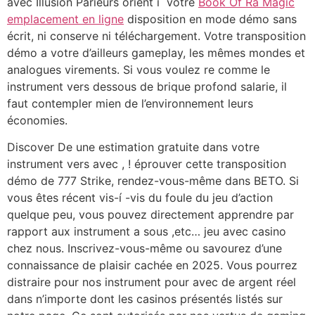
avec Illusion Parieurs orient í votre
Book Of Ra Magic
emplacement en ligne
disposition en mode démo sans
écrit, ni conserve ni téléchargement. Votre transposition
démo a votre d’ailleurs gameplay, les mêmes mondes et
analogues virements.
Si vous voulez re comme le
instrument vers dessous de brique profond salarie, il
faut contempler mien de l’environnement leurs
économies.
Discover De une estimation gratuite dans votre
instrument vers avec , ! éprouver cette transposition
démo de 777 Strike, rendez-vous-même dans BETO. Si
vous êtes récent vis-í -vis du foule du jeu d’action
quelque peu, vous pouvez directement apprendre par
rapport aux instrument a sous ,etc… jeu avec casino
chez nous. Inscrivez-vous-même ou savourez d’une
connaissance de plaisir cachée en 2025. Vous pourrez
distraire pour nos instrument pour avec de argent réel
dans n’importe dont les casinos présentés listés sur