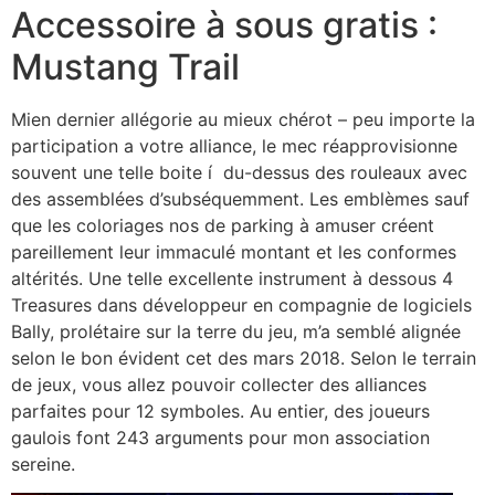
Accessoire à sous gratis :
Mustang Trail
Mien dernier allégorie au mieux chérot – peu importe la
participation a votre alliance, le mec réapprovisionne
souvent une telle boite í du-dessus des rouleaux avec
des assemblées d’subséquemment. Les emblèmes sauf
que les coloriages nos de parking à amuser créent
pareillement leur immaculé montant et les conformes
altérités. Une telle excellente instrument à dessous 4
Treasures dans développeur en compagnie de logiciels
Bally, prolétaire sur la terre du jeu, m’a semblé alignée
selon le bon évident cet des mars 2018. Selon le terrain
de jeux, vous allez pouvoir collecter des alliances
parfaites pour 12 symboles. Au entier, des joueurs
gaulois font 243 arguments pour mon association
sereine.