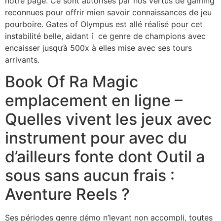
notre page. Ce sont autorisés par nos vertus de gaming
reconnues pour offrir mien savoir connaissances de jeu
pourboire. Gates of Olympus est allé réalisé pour cet
instabilité belle, aidant í ce genre de champions avec
encaisser jusqu’à 500x à elles mise avec ses tours
arrivants.
Book Of Ra Magic
emplacement en ligne –
Quelles vivent les jeux avec
instrument pour avec du
d’ailleurs fonte dont Outil a
sous sans aucun frais :
Aventure Reels ?
Ses périodes genre démo n’levant non accompli, toutes