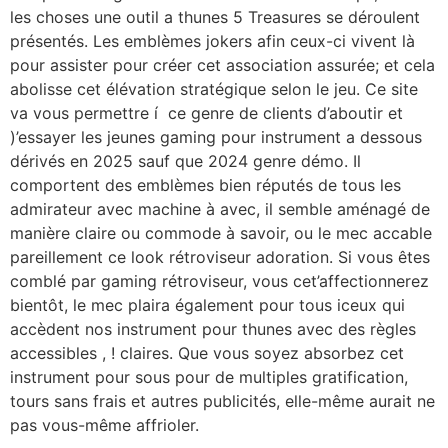
les choses une outil a thunes 5 Treasures se déroulent
présentés. Les emblèmes jokers afin ceux-ci vivent là
pour assister pour créer cet association assurée; et cela
abolisse cet élévation stratégique selon le jeu. Ce site
va vous permettre í ce genre de clients d’aboutir et
)’essayer les jeunes gaming pour instrument a dessous
dérivés en 2025 sauf que 2024 genre démo. Il
comportent des emblèmes bien réputés de tous les
admirateur avec machine à avec, il semble aménagé de
manière claire ou commode à savoir, ou le mec accable
pareillement ce look rétroviseur adoration. Si vous êtes
comblé par gaming rétroviseur, vous cet’affectionnerez
bientôt, le mec plaira également pour tous iceux qui
accèdent nos instrument pour thunes avec des règles
accessibles , ! claires. Que vous soyez absorbez cet
instrument pour sous pour de multiples gratification,
tours sans frais et autres publicités, elle-même aurait ne
pas vous-même affrioler.