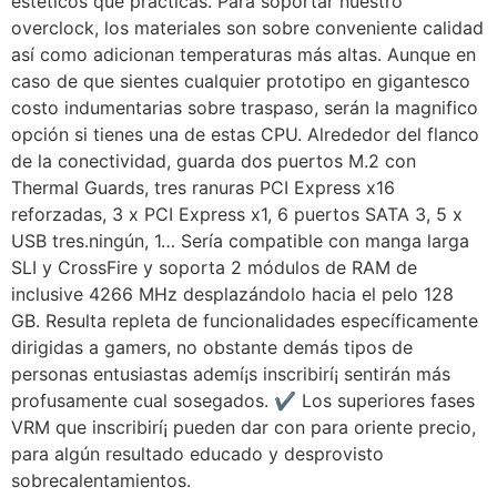
estéticos que prácticas. Para soportar nuestro
overclock, los materiales son sobre conveniente calidad
así­ como adicionan temperaturas más altas. Aunque en
caso de que sientes cualquier prototipo en gigantesco
costo indumentarias sobre traspaso, serán la magnifico
opción si tienes una de estas CPU. Alrededor del flanco
de la conectividad, guarda dos puertos M.2 con
Thermal Guards, tres ranuras PCI Express x16
reforzadas, 3 x PCI Express x1, 6 puertos SATA 3, 5 x
USB tres.ningún, 1… Serí­a compatible con manga larga
SLI y CrossFire y soporta 2 módulos de RAM de
inclusive 4266 MHz desplazándolo hacia el pelo 128
GB. Resulta repleta de funcionalidades específicamente
dirigidas a gamers, no obstante demás tipos de
personas entusiastas ademí¡s inscribirí¡ sentirán más
profusamente cual sosegados. ✔ Los superiores fases
VRM que inscribirí¡ pueden dar con para oriente precio,
para algún resultado educado y desprovisto
sobrecalentamientos.