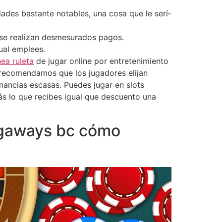
dades bastante notables, una cosa que le serí­
 se realizan desmesurados pagos.
ual emplees.
nea ruleta
de jugar online por entretenimiento
e recomendamos que los jugadores elijan
nancias escasas. Puedes jugar en slots
ás lo que recibes igual que descuento una
megaways bc cómo