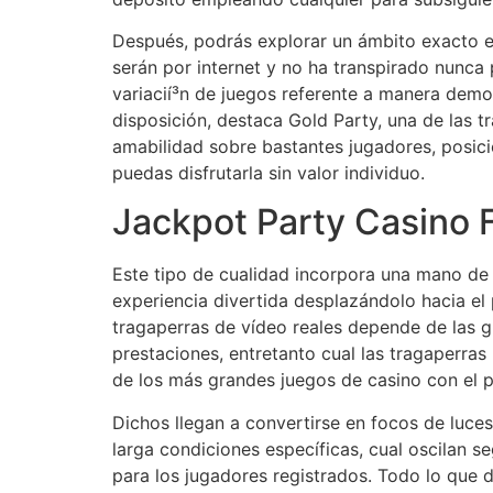
Después, podrás explorar un ámbito exacto en
serán por internet y no ha transpirado nunca
variacií³n de juegos referente a manera demo, 
disposición, destaca Gold Party, una de las
amabilidad sobre bastantes jugadores, posici
puedas disfrutarla sin valor individuo.
Jackpot Party Casino 
Este tipo de cualidad incorpora una mano de 
experiencia divertida desplazándolo hacia el
tragaperras de vídeo reales depende de las 
prestaciones, entretanto cual las tragaperra
de los más grandes juegos de casino con el 
Dichos llegan a convertirse en focos de luc
larga condiciones específicas, cual oscilan s
para los jugadores registrados. Todo lo que 