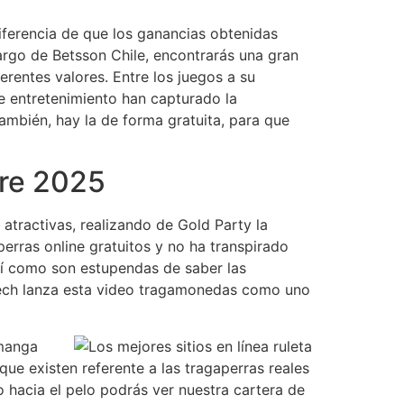
iferencia de que los ganancias obtenidas
argo de Betsson Chile, encontrarás una gran
erentes valores. Entre los juegos a su
e entretenimiento han capturado la
ambién, hay la de forma gratuita, para que
bre 2025
tractivas, realizando de Gold Party la
erras online gratuitos y no ha transpirado
í­ como son estupendas de saber las
ytech lanza esta video tragamonedas como uno
 manga
que existen referente a las tragaperras reales
 hacia el pelo podrás ver nuestra cartera de