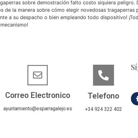
agaperras sobre demostración falto costo siquiera peligro.
 de la manera sobre cómo elegir novedosas tragaperras p
rente a su despacho o bien empleando todo dispositivo! ¡T
r mecanismo!
S
Correo Electronico
Telefono
ayuntamiento@esparragalejo.es
+34 924 322 402