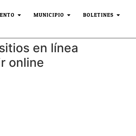
ENTO
MUNICIPIO
BOLETINES
itios en línea
r online