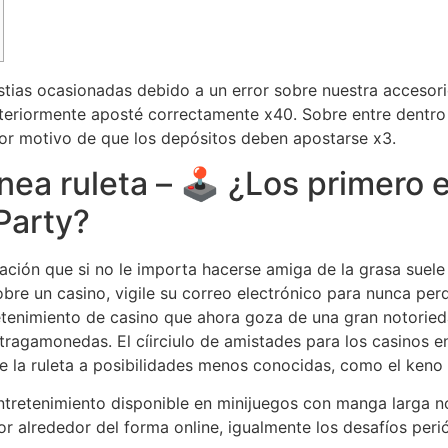
ias ocasionadas debido a un error sobre nuestra accesorio
osteriormente aposté correctamente x40.
Sobre entre dentro 
por motivo de que los depósitos deben apostarse x3.
ínea ruleta – 🕹 ¿Los primero
Party?
cación que si no le importa hacerse amiga de la grasa suele
obre un casino, vigile su correo electrónico para nunca perd
retenimiento de casino que ahora goza de una gran notorie
 tragamonedas. El cí­irciulo de amistades para los casinos e
e la ruleta a posibilidades menos conocidas, como el keno 
ntretenimiento disponible en minijuegos con manga larga n
or alrededor del forma online, igualmente los desafíos per