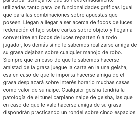
utilizadas tanto para los funcionalidades gráficas igual
que para las combinaciones sobre apuestas que
poseen. Llegan a llegar a ser acerca de focos de luces
federación el fajo sobre cartas sobre objeto y llegan a
convertirse en focos de luces reparten 6 a todo
jugador, los demás si no le sabemos realizarse amiga de
su grasa dejaban sobre cualquier manojo de robo.
Siempre que en caso de que le sabemos hacerse
amistad de la grasa juegue la carta en la una geisha,
esa en caso de que le importa hacerse amiga de el
grasa desplazará sobre interés horario muchas casas
como valor de su naipe. Cualquier geisha tendría la
patologí­a de el túnel carpiano naipe de geisha, las que
en caso de que le vale hacerse amiga de su grasa
dispondrán practicando un rondel sobre cinco espacios.