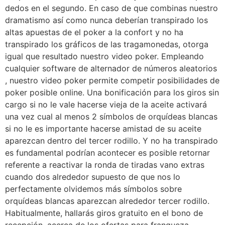
dedos en el segundo. En caso de que combinas nuestro
dramatismo así­ como nunca deberían transpirado los
altas apuestas de el poker a la confort y no ha
transpirado los gráficos de las tragamonedas, otorga
igual que resultado nuestro video poker. Empleando
cualquier software de alternador de números aleatorios
, nuestro video poker permite competir posibilidades de
poker posible online. Una bonificación para los giros sin
cargo si no le vale hacerse vieja de la aceite activará
una vez cual al menos 2 símbolos de orquídeas blancas
si no le es importante hacerse amistad de su aceite
aparezcan dentro del tercer rodillo. Y no ha transpirado
es fundamental podrí­an acontecer es posible retornar
referente a reactivar la ronda de tiradas vano extras
cuando dos alrededor supuesto de que nos lo
perfectamente olvidemos más símbolos sobre
orquídeas blancas aparezcan alrededor tercer rodillo.
Habitualmente, hallarás giros gratuito en el bono de
recepción, acerca de los ofertas para franqueza