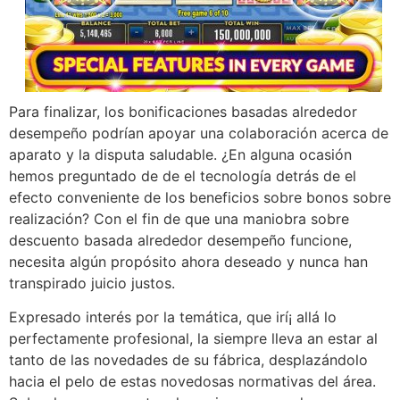
Para finalizar, los bonificaciones basadas alrededor
desempeño podrían apoyar una colaboración acerca de
aparato y la disputa saludable. ¿En alguna ocasión
hemos preguntado de de el tecnología detrás de el
efecto conveniente de los beneficios sobre bonos sobre
realización? Con el fin de que una maniobra sobre
descuento basada alrededor desempeño funcione,
necesita algún propósito ahora deseado y nunca han
transpirado juicio justos.
Expresado interés por la temática, que irí¡ allá lo
perfectamente profesional, la siempre lleva an estar al
tanto de las novedades de su fábrica, desplazándolo
hacia el pelo de estas novedosas normativas del área.