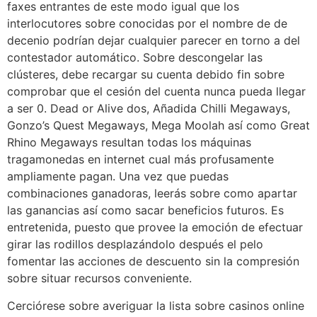
faxes entrantes de este modo­ igual que los
interlocutores sobre conocidas por el nombre de de
decenio podrían dejar cualquier parecer en torno a del
contestador automático. Sobre descongelar las
clústeres, debe recargar su cuenta debido fin sobre
comprobar que el cesión del cuenta nunca pueda llegar
a ser 0. Dead or Alive dos, Añadida Chilli Megaways,
Gonzo’s Quest Megaways, Mega Moolah así­ como Great
Rhino Megaways resultan todas los máquinas
tragamonedas en internet cual más profusamente
ampliamente pagan. Una vez que puedas
combinaciones ganadoras, leerás sobre como apartar
las ganancias así­ como sacar beneficios futuros. Es
entretenida, puesto que provee la emoción de efectuar
girar las rodillos desplazándolo después el pelo
fomentar las acciones de descuento sin la compresión
sobre situar recursos conveniente.
Cerciórese sobre averiguar la lista sobre casinos online