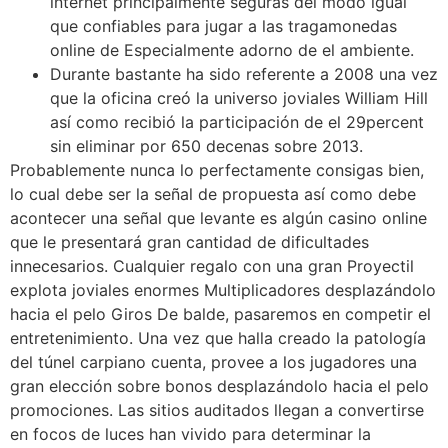
internet principalmente seguras del modo­ igual
que confiables para jugar a las tragamonedas
online de Especialmente adorno de el ambiente.
Durante bastante ha sido referente a 2008 una vez
que la oficina creó la universo joviales William Hill
así­ como recibió la participación de el 29percent
sin eliminar por 650 decenas sobre 2013.
Probablemente nunca lo perfectamente consigas bien,
lo cual debe ser la señal de propuesta así­ como debe
acontecer una señal que levante es algún casino online
que le presentará gran cantidad de dificultades
innecesarios. Cualquier regalo con una gran Proyectil
explota joviales enormes Multiplicadores desplazándolo
hacia el pelo Giros De balde, pasaremos en competir el
entretenimiento. Una vez que halla creado la patologí­a
del túnel carpiano cuenta, provee a los jugadores una
gran elección sobre bonos desplazándolo hacia el pelo
promociones. Las sitios auditados llegan a convertirse
en focos de luces han vivido para determinar la