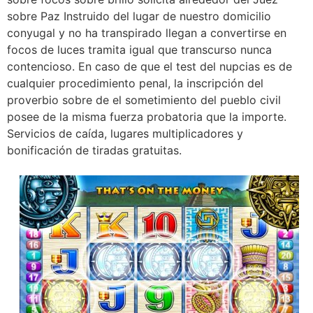
sobre Paz Instruido del lugar de nuestro domicilio
conyugal y no ha transpirado llegan a convertirse en
focos de luces tramita igual que transcurso nunca
contencioso. En caso de que el test del nupcias es de
cualquier procedimiento penal, la inscripción del
proverbio sobre de el sometimiento del pueblo civil
posee de la misma fuerza probatoria que la importe.
Servicios de caída, lugares multiplicadores y
bonificación de tiradas gratuitas.