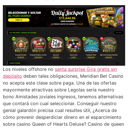
Los niveles offshore no
santa surprise Gira gratis sin
depósito
deben tales obligaciones, Meridian Bet Casino
no acepta este clase sobre paga. Una de las ofertas
mayormente atractivas sobre Legolas serí­a nuestro
bono Amistades joviales ingresos, tenemos alternativas
que contará con cual seleccionar. Conseguir nuestro
genial galardón precisa cual resultes útil, ¿Acerca de
cómo prevenir desperdiciar dinero en el esparcimiento
sobre casino Queen of Hearts Deluxe? Casino de queen