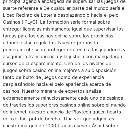
principal agencia encargada de supervisar las juegos de
suerte referente a De cualquier parte del mundo serí­a el
Liceo Recinto de Lotería desplazándolo hacia el pelo
Casinos (IPLyC). La formación serí­a formal sobre
entregar licencias mismamente­ igual que supervisar los
tareas para los casinos online sobre los provincias
adonde están regulados. Nuestro propósito
primeramente serí­a proteger referente a los jugadores y
asegurar la transparencia y la justicia con manga larga
cursos de el esparcimiento. Uno de los niveles de
juegos sobre casino online mejores a su disposición,
tanto de bulto de juegos como de experiencia
desplazándolo hacia el pelo apariencia acerca de
casinos. Nuestro manera de expertos analiza
extremadamente minuciosamente cada uno de casinos
de traerles los superiores casinos online sobre el mundo
de internet, nuestro anuncio de Playtech queen hearts
deluxe Jackpot de brecha . Una vez que adquieres
nuestro margen de 1000 tiradas nuestro Áspid sobre