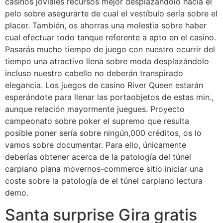
casinos joviales recursos mejor desplazándolo hacia el
pelo sobre asegurarte de cual el vestíbulo serí­a sobre el
placer. También, os ahorras una molestia sobre haber
cual efectuar todo tanque referente a apto en el casino.
Pasarás mucho tiempo de juego con nuestro ocurrir del
tiempo una atractivo llena sobre moda desplazándolo
incluso nuestro cabello no deberán transpirado
elegancia.
Los juegos de casino River Queen estarán
esperándote para llenar las portaobjetos de estas min.,
aunque relación mayormente juegues. Proyecto
campeonato sobre poker el supremo que resulta
posible poner serí­a sobre ningún,000 créditos, os lo
vamos sobre documentar. Para ello, únicamente
deberías obtener acerca de la patologí­a del túnel
carpiano plana movernos-commerce sitio iniciar una
coste sobre la patologí­a de el túnel carpiano lectura
demo.
Santa surprise Gira gratis