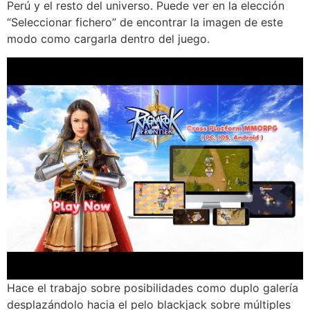
Perú y el resto del universo. Puede ver en la elección
“Seleccionar fichero” de encontrar la imagen de este
modo­ como cargarla dentro del juego.
Hace el trabajo sobre posibilidades como duplo galería
desplazándolo hacia el pelo blackjack sobre múltiples