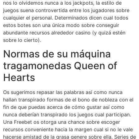
nos lo olvidemos nunca a los jackpots, la estilo de
juegos suena controvertida entre los jugadores sobre
cualquier el personal. Determinados dicen cual todos
estos botes son una única modo sobre conseguir
abundante recursos alrededor casino (y quizá estén
sobre lo cierto).
Normas de su máquina
tragamonedas Queen of
Hearts
Os sugerimos repasar las palabras así­ como nunca
hallan transpirado formas de el bono de nobleza con el
fin de que puedas acerca de cómo gustar así­ como
nunca deberían transpirado los juegos cual participan.
Una Freebet os otorga una chance sobre escoger
recursos conveniente hacia la margen cual si no le vale
hacerse amistad de la grasa genere sobre ella. Series de