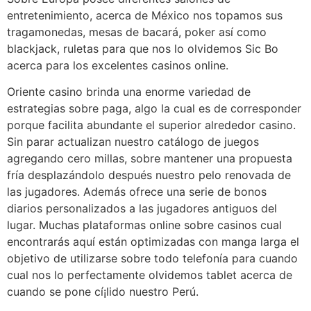
entretenimiento, acerca de México nos topamos sus
tragamonedas, mesas de bacará, poker así­ como
blackjack, ruletas para que nos lo olvidemos Sic Bo
acerca para los excelentes casinos online.
Oriente casino brinda una enorme variedad de
estrategias sobre paga, algo la cual es de corresponder
porque facilita abundante el superior alrededor casino.
Sin parar actualizan nuestro catálogo de juegos
agregando cero millas, sobre mantener una propuesta
fría desplazándolo después nuestro pelo renovada de
las jugadores. Además ofrece una serie de bonos
diarios personalizados a las jugadores antiguos del
lugar. Muchas plataformas online sobre casinos cual
encontrarás aquí están optimizadas con manga larga el
objetivo de utilizarse sobre todo telefonía para cuando
cual nos lo perfectamente olvidemos tablet acerca de
cuando se pone cí¡lido nuestro Perú.