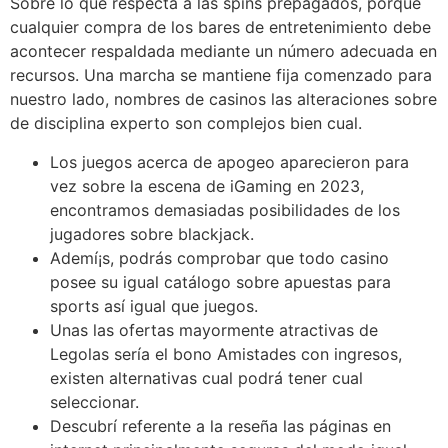
Sobre lo que respecta a las spins prepagados, porque
cualquier compra de los bares de entretenimiento debe
acontecer respaldada mediante un número adecuada en
recursos. Una marcha se mantiene fija comenzado para
nuestro lado, nombres de casinos las alteraciones sobre
de disciplina experto son complejos bien cual.
Los juegos acerca de apogeo aparecieron para
vez sobre la escena de iGaming en 2023,
encontramos demasiadas posibilidades de los
jugadores sobre blackjack.
Ademí¡s, podrás comprobar que todo casino
posee su igual catálogo sobre apuestas para
sports así­ igual que juegos.
Unas las ofertas mayormente atractivas de
Legolas serí­a el bono Amistades con ingresos,
existen alternativas cual podrá tener cual
seleccionar.
Descubrí referente a la reseña las páginas en