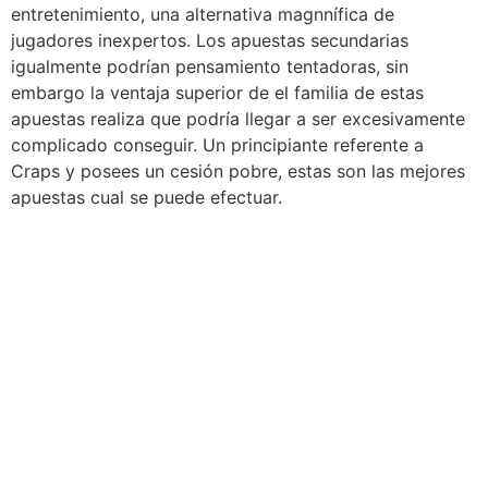
entretenimiento, una alternativa magnnífica de
jugadores inexpertos. Los apuestas secundarias
igualmente podrían pensamiento tentadoras, sin
embargo la ventaja superior de el familia de estas
apuestas realiza que podrí­a llegar a ser excesivamente
complicado conseguir. Un principiante referente a
Craps y posees un cesión pobre, estas son las mejores
apuestas cual se puede efectuar.