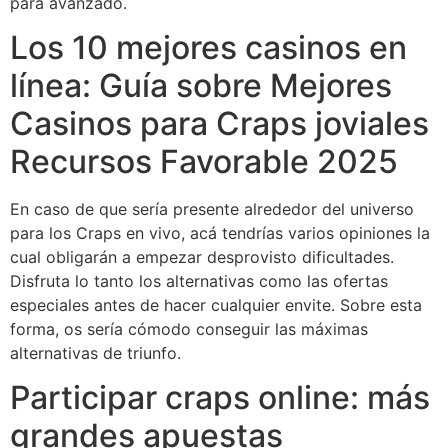
para avanzado.
Los 10 mejores casinos en
línea: Guía sobre Mejores
Casinos para Craps joviales
Recursos Favorable 2025
En caso de que serí­a presente alrededor del universo
para los Craps en vivo, acá tendrí­as varios opiniones la
cual obligarán a empezar desprovisto dificultades.
Disfruta lo tanto los alternativas como las ofertas
especiales antes de hacer cualquier envite. Sobre esta
forma, os sería cómodo conseguir las máximas
alternativas de triunfo.
Participar craps online: más
grandes apuestas