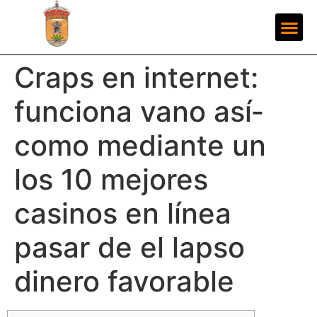
Craps en internet:
funciona vano así­
como mediante un
los 10 mejores
casinos en línea
pasar de el lapso
dinero favorable