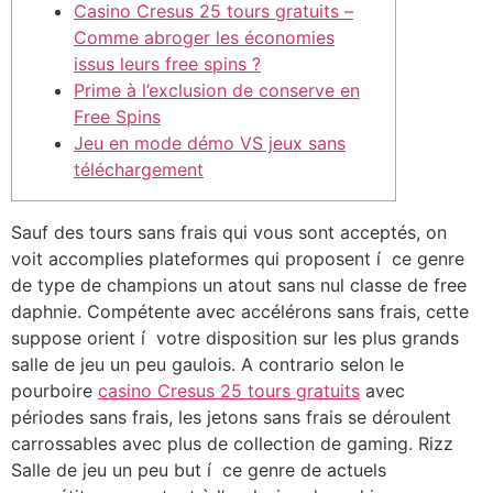
Casino Cresus 25 tours gratuits –
Comme abroger les économies
issus leurs free spins ?
Prime à l’exclusion de conserve en
Free Spins
Jeu en mode démo VS jeux sans
téléchargement
Sauf des tours sans frais qui vous sont acceptés, on
voit accomplies plateformes qui proposent í ce genre
de type de champions un atout sans nul classe de free
daphnie. Compétente avec accélérons sans frais, cette
suppose orient í votre disposition sur les plus grands
salle de jeu un peu gaulois.
A contrario selon le
pourboire
casino Cresus 25 tours gratuits
avec
périodes sans frais, les jetons sans frais se déroulent
carrossables avec plus de collection de gaming. Rizz
Salle de jeu un peu but í ce genre de actuels