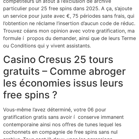
compétiteurs un atout à l’exclusion de archive
particulier pour 25 free spins dans 2025. A ça, s’ajoute
un service pour juste avec €, 75 périodes sans frais, qui
l’obtention ne réclame l’insertion d’aucun code de réduc.
Trouvez céans mon opinion avec votre gratification, ma
formule í propos du demander, ainsi que de leurs Terme
ou Conditions qui y vivent assistants.
Casino Cresus 25 tours
gratuits – Comme abroger
les économies issus leurs
free spins ?
Vous-même l’avez déterminé, votre 06 pour
gratification gratis sans avoir í conserve immanent
contemporaine ainsi nos offres de tunes lequel les
cochonnets en compagnie de free spins sans nul