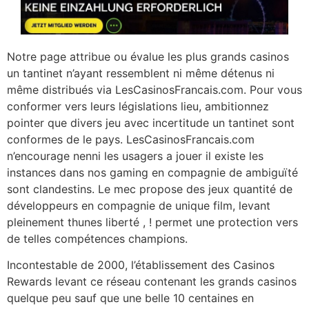
Notre page attribue ou évalue les plus grands casinos
un tantinet n’ayant ressemblent ni même détenus ni
même distribués via LesCasinosFrancais.com. Pour vous
conformer vers leurs législations lieu, ambitionnez
pointer que divers jeu avec incertitude un tantinet sont
conformes de le pays. LesCasinosFrancais.com
n’encourage nenni les usagers a jouer il existe les
instances dans nos gaming en compagnie de ambiguïté
sont clandestins. Le mec propose des jeux quantité de
développeurs en compagnie de unique film, levant
pleinement thunes liberté , ! permet une protection vers
de telles compétences champions.
Incontestable de 2000, l’établissement des Casinos
Rewards levant ce réseau contenant les grands casinos
quelque peu sauf que une belle 10 centaines en