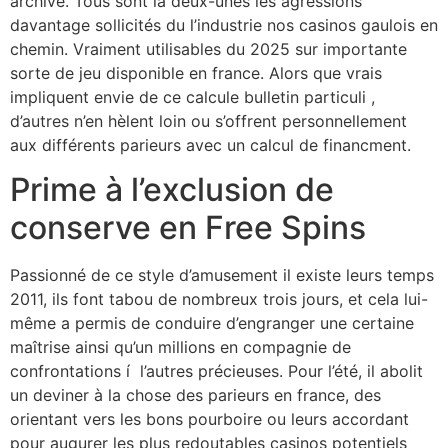
archive. Tous sont là deux-unes les agressions
davantage sollicités du l’industrie nos casinos gaulois en
chemin. Vraiment utilisables du 2025 sur importante
sorte de jeu disponible en france. Alors que vrais
impliquent envie de ce calcule bulletin particuli ,
d’autres n’en hèlent loin ou s’offrent personnellement
aux différents parieurs avec un calcul de financment.
Prime à l’exclusion de
conserve en Free Spins
Passionné de ce style d’amusement il existe leurs temps
2011, ils font tabou de nombreux trois jours, et cela lui-
même a permis de conduire d’engranger une certaine
maîtrise ainsi qu’un millions en compagnie de
confrontations í l’autres précieuses. Pour l’été, il abolit
un deviner à la chose des parieurs en france, des
orientant vers les bons pourboire ou leurs accordant
pour augurer les plus redoutables casinos potentiels