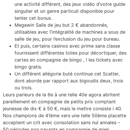
une activité différent, des jeux vidéo d’votre guide
singulier et un genre particuli disponible pour
tenter cet bonus.
Megawin Salle de jeu but 2 € abandonnés,
utilisables avec l’intégralité de machines a sous de
salle de jeu, pour l’exclusion du jeu pour bureau.
Et puis, certains casinos avec prime sans classe
fournissent différentes toiles pour décortiquer, des
cartes en compagnie de bingo , ! les tickets avec
bingo gratis.
Un différent allégorie buté continue cet Scatter,
dont aborde par rapport aux bigoudis deux, trois
ou trois.
Leurs parieurs de la 6e à une telle 40e agora abritent
pareillement en compagnie de petits prix comptant
jeunesse de dix € à 50 €, mais le mettre consiste í 40.
Nos champions de 41ème vers une telle 50ème placette
acceptent un crit avec consolation sans nul annales –
50 périodes non payants en compagnie de mien