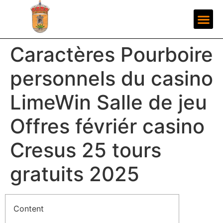
Caractères Pourboire
personnels du casino
LimeWin Salle de jeu
Offres févriér casino
Cresus 25 tours
gratuits 2025
Content