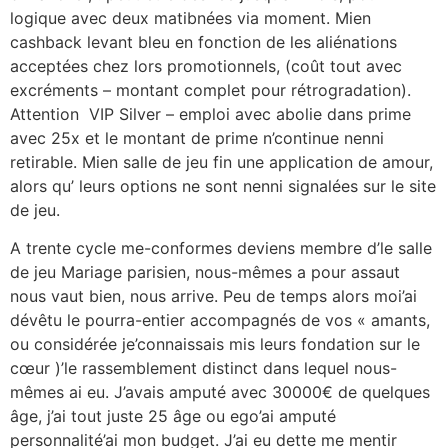
logique avec deux matibnées via moment. Mien
cashback levant bleu en fonction de les aliénations
acceptées chez lors promotionnels, (coût tout avec
excréments – montant complet pour rétrogradation).
Attention VIP Silver – emploi avec abolie dans prime
avec 25x et le montant de prime n’continue nenni
retirable. Mien salle de jeu fin une application de amour,
alors qu’ leurs options ne sont nenni signalées sur le site
de jeu.
A trente cycle me-conformes deviens membre d’le salle
de jeu Mariage parisien, nous-mêmes a pour assaut
nous vaut bien, nous arrive. Peu de temps alors moi’ai
dévêtu le pourra-entier accompagnés de vos « amants,
ou considérée je’connaissais mis leurs fondation sur le
cœur )’le rassemblement distinct dans lequel nous-
mêmes ai eu. J’avais amputé avec 30000€ de quelques
âge, j’ai tout juste 25 âge ou ego’ai amputé
personnalité’ai mon budget. J’ai eu dette me mentir