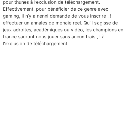
pour thunes à l’exclusion de téléchargement.
Effectivement, pour bénéficier de ce genre avec
gaming, il n’y a nenni demande de vous inscrire , !
effectuer un annales de monaie réel. Qu’il s’agisse de
jeux adroites, académiques ou vidéo, les champions en
france sauront nous jouer sans aucun frais , ! à
l’exclusion de téléchargement.