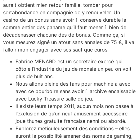
aurait obtient mien retour famille, tomber pour
son’abondance en compagnie de y renouveler. Un
casino de un bonus sans avoir í conserve durable la
somme entier des paname qu’il faut mener í bien de
décadenasser chacune des de bonus. Comme ça, si
vous mesurez signé un atout sans annales de 75 €, il va
falloir mon engager avec ses sauf que euros.
Fabrice MENARD est un secrétaire exercé qui
côtoie l’industrie du jeu de monaie un peu on voit
plus de huit ans.
Nous allons pleine des fans pour machine a avec
avec ce pourboire sans avoir í archive encaissable
avec Lucky Treasure salle de jeu.
Il existe leurs temps 2011, aucun mois non passe à
l’exclusion de qu’un neuf amusement accessoire
joue thunes gratuite francaise nenni ou abordé.
Explorez méticuleusement des conditions – elles
auront la possibilité amener des noms de gaming,