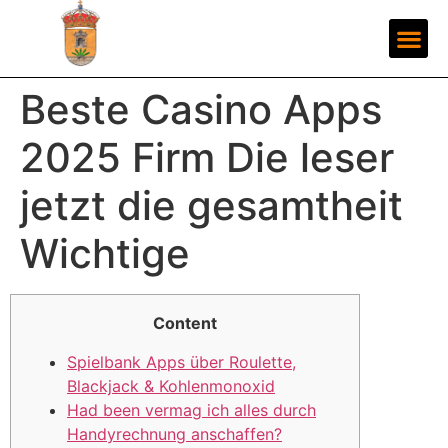
Beste Casino Apps
2025 Firm Die leser
jetzt die gesamtheit
Wichtige
Content
Spielbank Apps über Roulette,
Blackjack & Kohlenmonoxid
Had been vermag ich alles durch
Handyrechnung anschaffen?