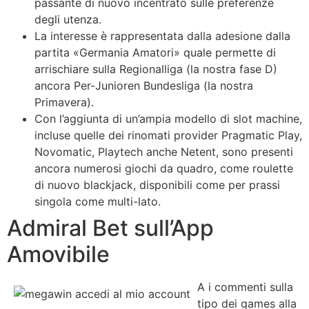
passante di nuovo incentrato sulle preferenze
degli utenza.
La interesse è rappresentata dalla adesione dalla
partita «Germania Amatori» quale permette di
arrischiare sulla Regionalliga (la nostra fase D)
ancora Per-Junioren Bundesliga (la nostra
Primavera).
Con l’aggiunta di un’ampia modello di slot machine,
incluse quelle dei rinomati provider Pragmatic Play,
Novomatic, Playtech anche Netent, sono presenti
ancora numerosi giochi da quadro, come roulette
di nuovo blackjack, disponibili come per prassi
singola come multi-lato.
Admiral Bet sull’App
Amovibile
A i commenti sulla
tipo dei games alla