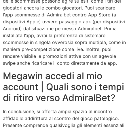
delle scommesse possono agire su esiti come i tiri dei
giocatori ancora le combo giocatori. Puoi scaricare
l’app scommesse di Admiralbet contro App Store (a i
dispositivi Apple) ovvero passaggio apk (per dispositivi
Android) dal situazione permesso Admiralbet. Prima
installata l’app, avrai la preferenza di sistemare
scommesse in singola ovverosia sopra multipla, come in
maniera pre-competizione come live. Inoltre, puoi
rendere visibile le promozioni attive con un agevole
swipe anche ricaricare il conto direttamente da app.
Megawin accedi al mio
account | Quali sono i tempi
di ritiro verso AdmiralBet?
In conclusione, si offerta ampia spazio al incontro
affidabile addirittura al scontro del gioco patologico.
Presente comprende qualsivoglia gli elementi essenziali