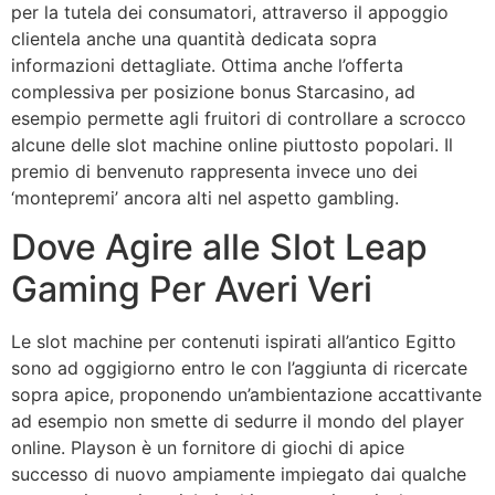
per la tutela dei consumatori, attraverso il appoggio
clientela anche una quantità dedicata sopra
informazioni dettagliate. Ottima anche l’offerta
complessiva per posizione bonus Starcasino, ad
esempio permette agli fruitori di controllare a scrocco
alcune delle slot machine online piuttosto popolari. Il
premio di benvenuto rappresenta invece uno dei
‘montepremi’ ancora alti nel aspetto gambling.
Dove Agire alle Slot Leap
Gaming Per Averi Veri
Le slot machine per contenuti ispirati all’antico Egitto
sono ad oggigiorno entro le con l’aggiunta di ricercate
sopra apice, proponendo un’ambientazione accattivante
ad esempio non smette di sedurre il mondo del player
online. Playson è un fornitore di giochi di apice
successo di nuovo ampiamente impiegato dai qualche