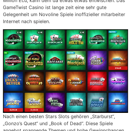
Million Ecu, kann dem da etwas etwas entwischen. Das
GameTwist Casino ist lange zeit eine sehr gute
Gelegenheit um Novoline Spiele inoffizieller mitarbeiter
Internet nach spielen.
Nach einen besten Stars Slots gehören „Starburst“,
„Gonzo’s Quest“ und „Book of Dead“. Diese Spiele
angebot spannende Themen und hohe Gewinnchancen.