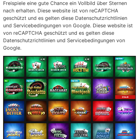
Freispiele eine gute Chance ein Vollbild über Sternen
nach erhalten. Diese website ist von reCAPTCHA
geschützt und es gelten diese Datenschutzrichtlinien
und Servicebedingungen von Google. Diese website ist
von reCAPTCHA geschützt und es gelten diese
Datenschutzrichtlinien und Servicebedingungen von
Google.