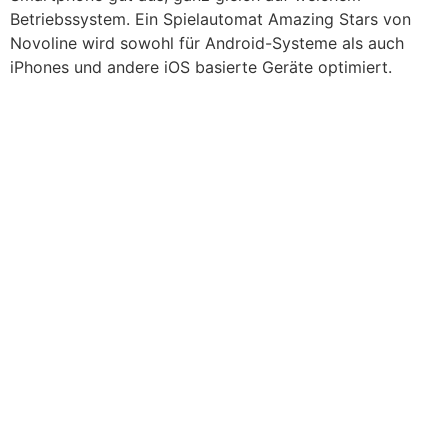
Betriebssystem. Ein Spielautomat Amazing Stars von
Novoline wird sowohl für Android-Systeme als auch
iPhones und andere iOS basierte Geräte optimiert.