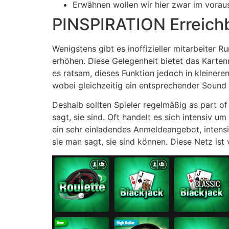
Erwähnen wollen wir hier zwar im voraus
PINSPIRATION Errei
Wenigstens gibt es inoffizieller mitarbeiter R
erhöhen. Diese Gelegenheit bietet das Kartenr
es ratsam, dieses Funktion jedoch in kleiner
wobei gleichzeitig ein entsprechender Sound 
Deshalb sollten Spieler regelmäßig as part 
sagt, sie sind. Oft handelt es sich intensiv u
ein sehr einladendes Anmeldeangebot, intensi
sie man sagt, sie sind können. Diese Netz is