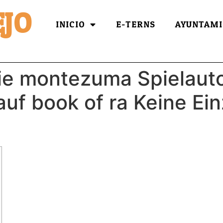
JO
INICIO
E-TERNS
AYUNTAMI
 Sie montezuma Spielau
auf book of ra Keine Ei