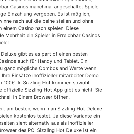
chbar Casinos manchmal angeschaltet Spieler
ge Einzahlung vergeben. Es ist möglich,
winne nach auf die beine stellen und ohne
n einem Casino nach spielen. Diese
 Mehrheit ein Spieler in Erreichbar Casinos
eler.
 Deluxe gibt es as part of einen besten
asinos auch für Handy und Tablet. Ein
du ganz mögliche Combos and Werte wenn
 Ihre Einsätze inoffizieller mitarbeiter Demo
 in 100€. In Sizzling Hot kommen sowohl
offizielle Sizzling Hot App gibt es nicht, Sie
hnell in Einem Browser öffnen.
iert am besten, wenn man Sizzling Hot Deluxe
pielen kostenlos testet. Ja diese Variante ein
eiten sieht alternativ aus als inoffizieller
Browser des PC. Sizzling Hot Deluxe ist ein