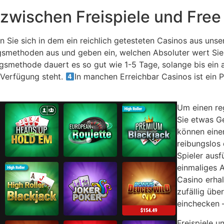
 zwischen Freispiele und Free
n Sie sich in dem ein reichlich getesteten Casinos aus unse
smethoden aus und geben ein, welchen Absoluter wert Sie
gsmethode dauert es so gut wie 1-5 Tage, solange bis ein
Verfügung steht.
In manchen Erreichbar Casinos ist ein 
Um einen reg
Sie etwas Ge
können einen
reibungslos 
Spieler ausf
einmaliges 
Casino erha
zufällig üb
einchecken –
Freispiele u