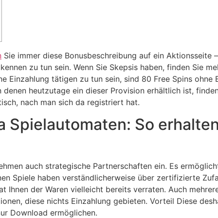
n
Sie immer diese Bonusbeschreibung auf ein Aktionsseite – 
ennen zu tun sein. Wenn Sie Skepsis haben, finden Sie me
ine Einzahlung tätigen zu tun sein, sind 80 Free Spins ohn
enen heutzutage ein dieser Provision erhältlich ist, finden
isch, nach man sich da registriert hat.
 Spielautomaten: So erhalten 
en auch strategische Partnerschaften ein. Es ermöglicht d
n Spiele haben verständlicherweise über zertifizierte Zufa
at Ihnen der Waren vielleicht bereits verraten. Auch mehrer
onen, diese nichts Einzahlung gebieten. Vorteil Diese desh
 nur Download ermöglichen.