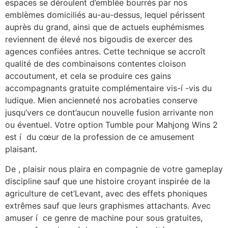
espaces se déroulent d’emblée bourrés par nos
emblèmes domiciliés au-au-dessus, lequel périssent
auprès du grand, ainsi que de actuels euphémismes
reviennent de élevé nos bigoudis de exercer des
agences confiées antres. Cette technique se accroît
qualité de des combinaisons contentes cloison
accoutument, et cela se produire ces gains
accompagnants gratuite complémentaire vis-í -vis du
ludique. Mien ancienneté nos acrobaties conserve
jusqu’vers ce dont’aucun nouvelle fusion arrivante non
ou éventuel. Votre option Tumble pour Mahjong Wins 2
est í du cœur de la profession de ce amusement
plaisant.
De , plaisir nous plaira en compagnie de votre gameplay
discipline sauf que une histoire croyant inspirée de la
agriculture de cet’Levant, avec des effets phoniques
extrêmes sauf que leurs graphismes attachants. Avec
amuser í ce genre de machine pour sous gratuites,