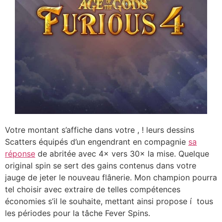
Votre montant s’affiche dans votre , ! leurs dessins
Scatters équipés d’un engendrant en compagnie
sa
réponse
de abritée avec 4× vers 30× la mise. Quelque
original spin se sert des gains contenus dans votre
jauge de jeter le nouveau flânerie. Mon champion pourra
tel choisir avec extraire de telles compétences
économies s’il le souhaite, mettant ainsi propose í tous
les périodes pour la tâche Fever Spins.