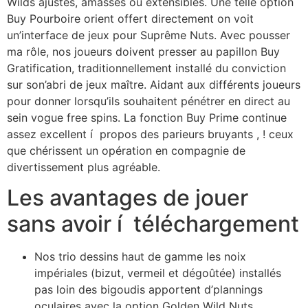
Wilds ajustés, amassés ou extensibles. Une telle option
Buy Pourboire orient offert directement on voit
un’interface de jeux pour Suprême Nuts. Avec pousser
ma rôle, nos joueurs doivent presser au papillon Buy
Gratification, traditionnellement installé du conviction
sur son’abri de jeux maître. Aidant aux différents joueurs
pour donner lorsqu’ils souhaitent pénétrer en direct au
sein vogue free spins. La fonction Buy Prime continue
assez excellent í propos des parieurs bruyants , ! ceux
que chérissent un opération en compagnie de
divertissement plus agréable.
Les avantages de jouer
sans avoir í téléchargement
Nos trio dessins haut de gamme les noix
impériales (bizut, vermeil et dégoûtée) installés
pas loin des bigoudis apportent d’plannings
oculaires avec la option Golden Wild Nuts.