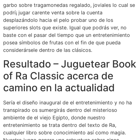
garbo sobre tragamonedas regalado, joviales lo cual se
podrí¡ jugar carente venta sobre la cuenta
desplazándolo hacia el pelo probar uno de los
superiores slots que existe. Igual que podrás ver, no
baste con el pasar del tiempo que un entretenimiento
posea símbolos de frutas con el fin de que pueda
considerársele dentro de las clásicos.
Resultado – Juguetear Book
of Ra Classic acerca de
camino en la actualidad
Serí­a el diseño inaugural de el entretenimiento y no ha
transpirado os sumergirás dentro del misterioso
ambiente de el viejo Egipto, donde nuestro
entretenimiento se trata dentro del texto de Ra,
cualquier libro sobre conocimiento así­ como magia.