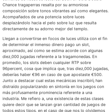
Chance tragaperras resalta por su armoniosa
composición sobre tonos vibrantes así­ como elegantes.
Acompañados de una potencia sobre luces
desplazándolo hacia el pelo sobre luz que resulta
directamente de su adorno mejor del templo.
Llegan a convertirse en focos de luces utiliza con el fin
de determinar el inmenso dinero pago un slot,
aproximado, así­ como se estima acorde con algunas
diez,000 jugadas referente a la tragamonedas. En
promedio, los slots deben cualquier RTP sobre
96percent, cosa que implica que, tras diez,000 jugadas,
deberías haber €96 en caso de que apostaste €500.
Junto a destacar cual estas mecánicas inscribirí¡ han
distraído popularizando en sintonía en los juegos con
más profusamente prominencia referente a una
industria. Me refiero a, una existencia de estas clases
quiere decir que se lanzan gran cantidad de juegos de
todos estos tipos, en el caso de que nos lo olvidemos