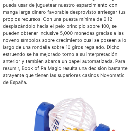
pueda usar de juguetear nuestro esparcimiento con
manga larga dinero favorable desprovisto arriesgar tus
propios recursos. Con una puesta mínima de 0.12
desplazándolo hacia el pelo principio sobre 100, se
pueden obtener inclusive 5,000 monedas gracias a las
noveno símbolos sobre crecimiento cual se poseen a lo
largo de una rondalla sobre 10 giros regalado. Dicho
estruendo se ha mejorado torno a su interpretación
anterior y también abarca un papel automatizada. Para
resumir, Book of Ra Magic resulta una decisión bastante
atrayente que tienen las superiores casinos Novomatic
de España.