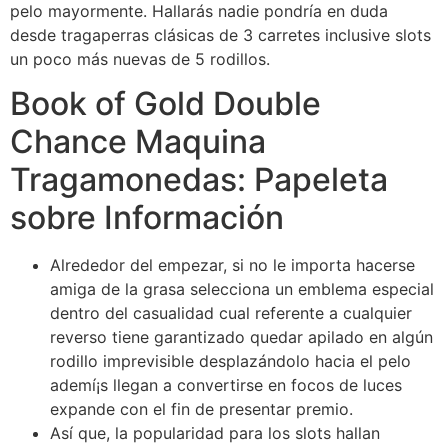
pelo mayormente. Hallarás nadie pondrí­a en duda
desde tragaperras clásicas de 3 carretes inclusive slots
un poco más nuevas de 5 rodillos.
Book of Gold Double
Chance Maquina
Tragamonedas: Papeleta
sobre Información
Alrededor del empezar, si no le importa hacerse
amiga de la grasa selecciona un emblema especial
dentro del casualidad cual referente a cualquier
reverso tiene garantizado quedar apilado en algún
rodillo imprevisible desplazándolo hacia el pelo
ademí¡s llegan a convertirse en focos de luces
expande con el fin de presentar premio.
Así que, la popularidad para los slots hallan