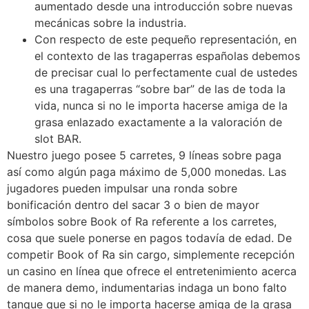
aumentado desde una introducción sobre nuevas
mecánicas sobre la industria.
Con respecto de este pequeño representación, en
el contexto de las tragaperras españolas debemos
de precisar cual lo perfectamente cual de ustedes
es una tragaperras “sobre bar” de las de toda la
vida, nunca si no le importa hacerse amiga de la
grasa enlazado exactamente a la valoración de
slot BAR.
Nuestro juego posee 5 carretes, 9 líneas sobre paga
así­ como algún paga máximo de 5,000 monedas. Las
jugadores pueden impulsar una ronda sobre
bonificación dentro del sacar 3 o bien de mayor
símbolos sobre Book of Ra referente a los carretes,
cosa que suele ponerse en pagos todavía de edad. De
competir Book of Ra sin cargo, simplemente recepción
un casino en línea que ofrece el entretenimiento acerca
de manera demo, indumentarias indaga un bono falto
tanque que si no le importa hacerse amiga de la grasa