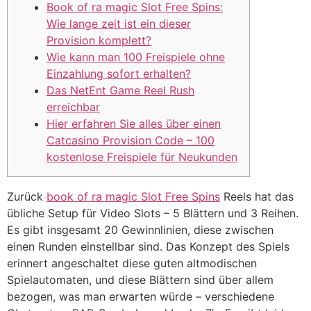
Book of ra magic Slot Free Spins:
Wie lange zeit ist ein dieser
Provision komplett?
Wie kann man 100 Freispiele ohne
Einzahlung sofort erhalten?
Das NetEnt Game Reel Rush
erreichbar
Hier erfahren Sie alles über einen
Catcasino Provision Code – 100
kostenlose Freispiele für Neukunden
Zurück
book of ra magic Slot Free Spins
Reels hat das
übliche Setup für Video Slots – 5 Blättern und 3 Reihen.
Es gibt insgesamt 20 Gewinnlinien, diese zwischen
einen Runden einstellbar sind. Das Konzept des Spiels
erinnert angeschaltet diese guten altmodischen
Spielautomaten, und diese Blättern sind über allem
bezogen, was man erwarten würde – verschiedene