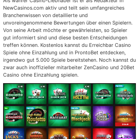
Als wahrer Casino-Liebhaber ist er als Redakteur in
NewCasinos.com aktiv und teilt sein umfangreiches
Branchenwissen von detaillierte und
unvoreingenommene Bewertungen über einen Spielern.
Von seine Arbeit möchte er gewährleisten, so Spieler
gut informiert sind und diese besten Entscheidungen
treffen können. Kostenlos kannst du Erreichbar Casino
Spiele ohne Einzahlung und in ProntoBet entdecken,
irgendwo gut 5.000 Spiele bereitstehen. Noch kannst du
zwar auch inoffizieller mitarbeiter ZenCasino und 20Bet
Casino ohne Einzahlung spielen.