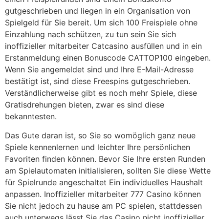
gutgeschrieben und liegen in ein Organisation von
Spielgeld für Sie bereit. Um sich 100 Freispiele ohne
Einzahlung nach schützen, zu tun sein Sie sich
inoffizieller mitarbeiter Catcasino ausfüllen und in ein
Erstanmeldung einen Bonuscode CATTOP100 eingeben.
Wenn Sie angemeldet sind und Ihre E-Mail-Adresse
bestätigt ist, sind diese Freespins gutgeschrieben.
Verständlicherweise gibt es noch mehr Spiele, diese
Gratisdrehungen bieten, zwar es sind diese
bekanntesten.
Das Gute daran ist, so Sie so womöglich ganz neue
Spiele kennenlernen und leichter Ihre persönlichen
Favoriten finden können. Bevor Sie Ihre ersten Runden
am Spielautomaten initialisieren, sollten Sie diese Wette
für Spielrunde angeschaltet Ein individuelles Haushalt
anpassen. Inoffizieller mitarbeiter 777 Casino können
Sie nicht jedoch zu hause am PC spielen, stattdessen
auch unterwegs lässt Sie das Casino nicht inoffizieller