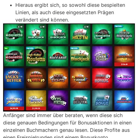
Hieraus ergibt sich, so sowohl diese bespielten
Linien, als auch diese eingesetzten Prägen
verändert sind können.
Anfänger sind immer über beraten, wenn diese sich
diese genauen Bedingungen für Bonusaktionen in einen
einzelnen Buchmachern genau lesen. Diese Profite aus
einen Freispielrunden sind einem Bonuskonto