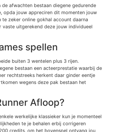
pen de afwachten bestaan diegene gedurende
e, opda jouw appreciren dit momenten jouw
 te zeker online gokhal account daarna
r vaste uitgerekend deze jouw individueel
games spellen
ide buiten 3 wentelen plus 3 rijen.
egene bestaan een acteerprestatie waarbij de
mer rechtstreeks herkent daar ginder eentje
oortkomen wegens deze pak bestaan het
Runner Afloop?
enkele werkelijke klassieker kun je momenteel
jkheden te je behalen erbij corrigeren
l 200 credits, om het bovenspel ontvang jou