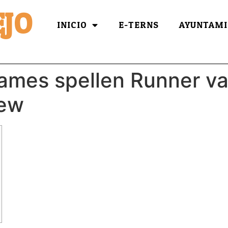
JO
INICIO
E-TERNS
AYUNTAMI
ames spellen Runner v
iew