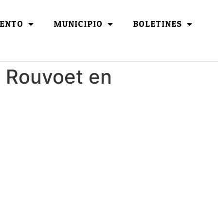
ENTO
MUNICIPIO
BOLETINES
a Rouvoet en