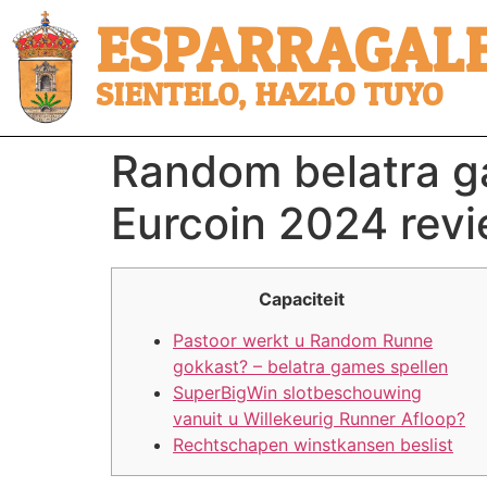
ESPARRAGALE
SIENTELO, HAZLO TUYO
Random belatra g
Eurcoin 2024 rev
Capaciteit
Pastoor werkt u Random Runne
gokkast? – belatra games spellen
SuperBigWin slotbeschouwing
vanuit u Willekeurig Runner Afloop?
Rechtschapen winstkansen beslist