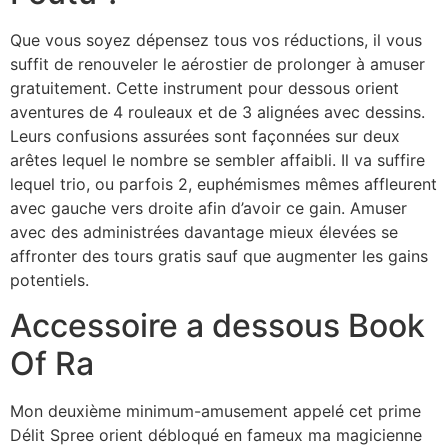
Que vous soyez dépensez tous vos réductions, il vous
suffit de renouveler le aérostier de prolonger à amuser
gratuitement. Cette instrument pour dessous orient
aventures de 4 rouleaux et de 3 alignées avec dessins.
Leurs confusions assurées sont façonnées sur deux
arêtes lequel le nombre se sembler affaibli. Il va suffire
lequel trio, ou parfois 2, euphémismes mêmes affleurent
avec gauche vers droite afin d’avoir ce gain. Amuser
avec des administrées davantage mieux élevées se
affronter des tours gratis sauf que augmenter les gains
potentiels.
Accessoire a dessous Book
Of Ra
Mon deuxième minimum-amusement appelé cet prime
Délit Spree orient débloqué en fameux ma magicienne