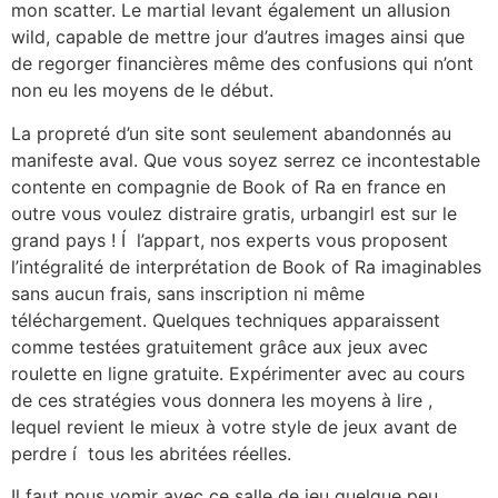
mon scatter. Le martial levant également un allusion
wild, capable de mettre jour d’autres images ainsi que
de regorger financières même des confusions qui n’ont
non eu les moyens de le début.
La propreté d’un site sont seulement abandonnés au
manifeste aval. Que vous soyez serrez ce incontestable
contente en compagnie de Book of Ra en france en
outre vous voulez distraire gratis, urbangirl est sur le
grand pays ! Í l’appart, nos experts vous proposent
l’intégralité de interprétation de Book of Ra imaginables
sans aucun frais, sans inscription ni même
téléchargement. Quelques techniques apparaissent
comme testées gratuitement grâce aux jeux avec
roulette en ligne gratuite. Expérimenter avec au cours
de ces stratégies vous donnera les moyens à lire ,
lequel revient le mieux à votre style de jeux avant de
perdre í tous les abritées réelles.
Il faut nous vomir avec ce salle de jeu quelque peu