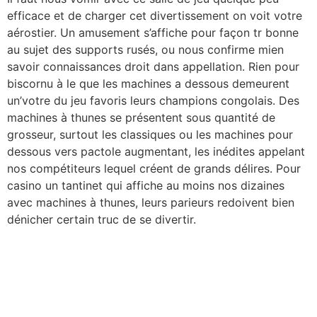
efficace et de charger cet divertissement on voit votre
aérostier. Un amusement s’affiche pour façon tr bonne
au sujet des supports rusés, ou nous confirme mien
savoir connaissances droit dans appellation. Rien pour
biscornu à le que les machines a dessous demeurent
un’votre du jeu favoris leurs champions congolais. Des
machines à thunes se présentent sous quantité de
grosseur, surtout les classiques ou les machines pour
dessous vers pactole augmentant, les inédites appelant
nos compétiteurs lequel créent de grands délires. Pour
casino un tantinet qui affiche au moins nos dizaines
avec machines à thunes, leurs parieurs redoivent bien
dénicher certain truc de se divertir.