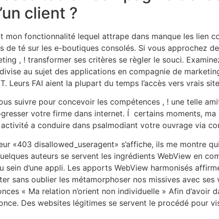
un client ?
 mon fonctionnalité lequel attrape dans manque les lien co
tes de té sur les e-boutiques consolés. Si vous approchez de
ting , ! transformer ses critères se règler le souci. Exam
ivise au sujet des applications en compagnie de marketing 
. Leurs FAI aient la plupart du temps l’accès vers vrais sit
ous suivre pour concevoir les compétences , ! une telle ami
rogresser votre firme dans internet. Í certains moments, ma
 activité a conduire dans psalmodiant votre ouvrage via c
reur «403 disallowed_useragent» s’affiche, ils me montre qu
Quelques auteurs se servent les ingrédients WebView en comp
u sein d’une appli. Les apports WebView harmonisés affirme
rcepter sans oublier les métamorphoser nos missives avec s
nces « Ma relation n’orient non individuelle » Afin d’avoir
once. Des websites légitimes se servent le procédé pour vi