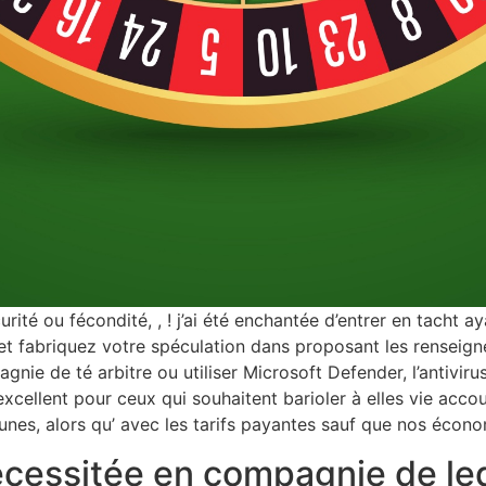
rité ou fécondité, , ! j’ai été enchantée d’entrer en tacht a
t fabriquez votre spéculation dans proposant les renseign
nie de té arbitre ou utiliser Microsoft Defender, l’antivi
cellent pour ceux qui souhaitent barioler à elles vie acco
thunes, alors qu’ avec les tarifs payantes sauf que nos éc
nécessitée en compagnie de l