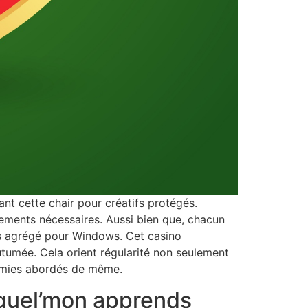
yant cette chair pour créatifs protégés.
ements nécessaires. Aussi bien que, chacun
rus agrégé pour Windows. Cet casino
utumée. Cela orient régularité non seulement
onomies abordés de même.
equel’mon apprends