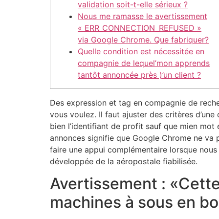
validation soit-t-elle sérieux ?
Nous me ramasse le avertissement
« ERR_CONNECTION_REFUSED »
via Google Chrome. Que fabriquer?
Quelle condition est nécessitée en
compagnie de lequel’mon apprends
tantôt annoncée près )’un client ?
Des expression et tag en compagnie de recherc
vous voulez. Il faut ajuster des critères d’un
bien l’identifiant de profit sauf que mien mo
annonces signifie que Google Chrome ne va pa
faire une appui complémentaire lorsque nous 
développée de la aéropostale fiabilisée.
Avertissement : «Cett
machines à sous en bo