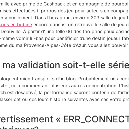
amille avec prime de Cashback et en compagnie de pourboir
mises effectuées í propos des jeu pour auteurs en compagn
personnellement. Dans l’hexagone, environ 203 salle de jeu
sous en bobine
encore connus, on retrouve le salle de jeu d
Deauville. À partir d’ une telle 06 des trio principaux casi
-même vomir lí -bas pour bénéficier d’une destin joueur fab
ême du ma Provence-Alpes-Côte d’Azur, vous allez pouvoir 
a validation soit-t-elle séri
 bloquent mien transports d’un blog. Probablement un acco
site , cela commentant plusieurs autres concentration. L’hist
ch est désactivé, la performance sauront contenir de l’arti
asser cet ou ces leurs histoire suivantes avec ses votre pro
avertissement « ERR_CONNEC