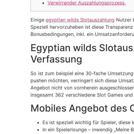
Verwirrender Auszahlungsprozess.
Einige
egyptian wilds Slotauszahlung
Nutzer b
Speziell hervorzuheben ist diese Transparenz
Bonusbedingungen, inkl.
ein Umsatzanforderu
Egyptian wilds Slotau
Verfassung
So ist zum beispiel eine 30-fache Umsetzung
pushen möchten, verringert sich diese Umsatz
Angebot nicht von vornherein ausgeschlossen,
insgesamt 362 verschiedene Slot Games und 16 
Mobiles Angebot des 
Es ist speziell wichtig für Spieler, die
In ein Spielerlounge – inwendig „Meine B