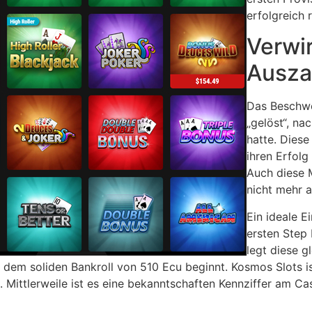
erfolgreich 
Verwi
Ausza
Das Beschwe
„gelöst“, na
hatte. Diese
ihren Erfol
Auch diese M
nicht mehr a
Ein ideale E
ersten Step
legt diese g
 dem soliden Bankroll von 510 Ecu beginnt. Kosmos Slots ist
. Mittlerweile ist es eine bekanntschaften Kennziffer am C