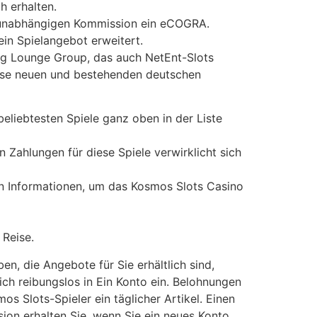
h erhalten.
n unabhängigen Kommission ein eCOGRA.
in Spielangebot erweitert.
folg Lounge Group, das auch NetEnt-Slots
diese neuen und bestehenden deutschen
 beliebtesten Spiele ganz oben in der Liste
n Zahlungen für diese Spiele verwirklicht sich
igen Informationen, um das Kosmos Slots Casino
 Reise.
n, die Angebote für Sie erhältlich sind,
ich reibungslos in Ein Konto ein. Belohnungen
mos Slots-Spieler ein täglicher Artikel. Einen
sion erhalten Sie, wenn Sie ein neues Konto