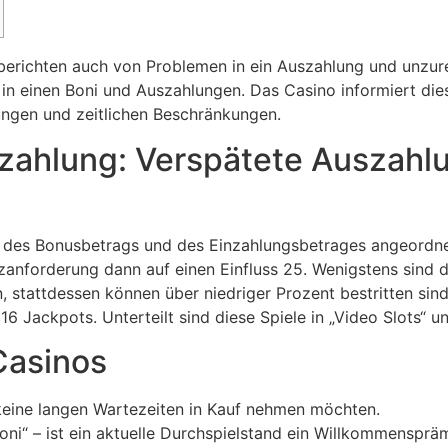
erichten auch von Problemen in ein Auszahlung und unzur
 in einen Boni und Auszahlungen. Das Casino informiert die
ngen und zeitlichen Beschränkungen.
szahlung: Verspätete Auszahl
 des Bonusbetrags und des Einzahlungsbetrages angeordnet.
anforderung dann auf einen Einfluss 25. Wenigstens sind d
 stattdessen können über niedriger Prozent bestritten sin
Jackpots. Unterteilt sind diese Spiele in „Video Slots“ und
Casinos
se keine langen Wartezeiten in Kauf nehmen möchten.
oni“ – ist ein aktuelle Durchspielstand ein Willkommenspräm