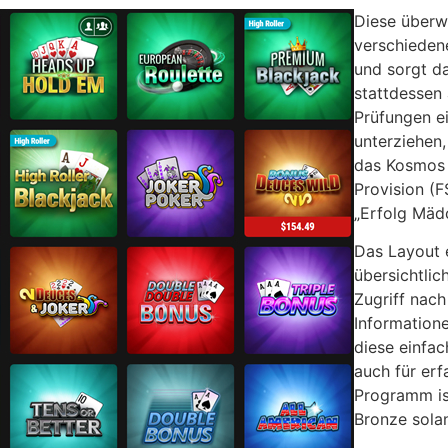
Diese überw
verschieden
und sorgt da
stattdessen 
Prüfungen ei
unterziehen,
das Kosmos 
Provision (FS
„Erfolg Mädc
Das Layout e
übersichtlic
Zugriff nach
Informatione
diese einfac
auch für erf
Programm ist
Bronze sola