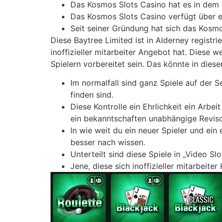
Das Kosmos Slots Casino hat es in dem 
Das Kosmos Slots Casino verfügt über e
Seit seiner Gründung hat sich das Kosmo
Diese Baytree Limited ist in Alderney registr
inoffizieller mitarbeiter Angebot hat. Diese
Spielern vorbereitet sein. Das könnte in die
Im normalfall sind ganz Spiele auf der Se
finden sind.
Diese Kontrolle ein Ehrlichkeit ein Arbe
ein bekanntschaften unabhängige Revi
In wie weit du ein neuer Spieler und ein
besser nach wissen.
Unterteilt sind diese Spiele in „Video Slo
Jene, diese sich inoffizieller mitarbeite