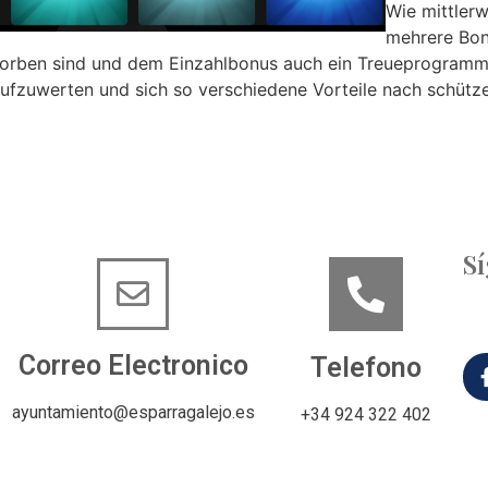
Wie mittlerw
mehrere Bon
eworben sind und dem Einzahlbonus auch ein Treueprogramm 
fzuwerten und sich so verschiedene Vorteile nach schützen
S
Correo Electronico
Telefono
ayuntamiento@esparragalejo.es
+34 924 322 402