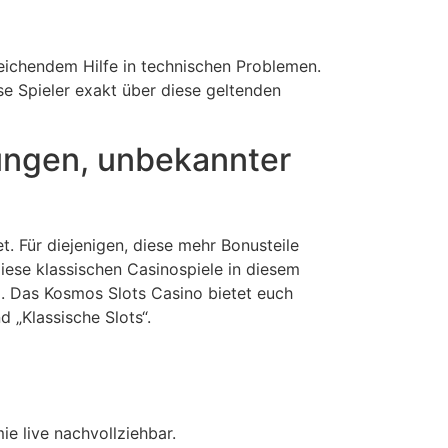
eichendem Hilfe in technischen Problemen.
se Spieler exakt über diese geltenden
ungen, unbekannter
 Für diejenigen, diese mehr Bonusteile
iese klassischen Casinospiele in diesem
d. Das Kosmos Slots Casino bietet euch
 „Klassische Slots“.
ie live nachvollziehbar.