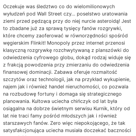
Oczekuje was śledztwo co do wielomilionowych
wyłudzeń pod Wall Street czy… poselstwo uratowania
ziemi przed pędzącą przy do niej nurcie asteroidą! Jest
to zbadane już za sprawą tysięcy fanów rozgrywki,
które chcemy zaoferować w równorzędności spośród
węgierskim Flinkit! Monopoly przez internet przenosi
klasyczną rozgrywkę rozchwytywaną z planszówki do
odwiedzenia cyfrowego globu, dokąd rodzaj widuje się
z frakcją powodzenia przy zmierzaniu do odwiedzenia
finansowej dominacji. Zabawa oferuje rozmaitość
szczytów oraz technologii, jak na przykład wykupienie,
najem jak i również handel nieruchomości, co pozwala
na rozbudowę fortuny i domaga się strategicznego
planowania. Kultowa uciecha chińczyk od lat była
osiągalna na dobrze świetnym serwisu Kurnik, który od
lat nie traci famy pośród młodszych jak i również
starszawych fanów. Zero więc niepokojącego, że tak
satysfakcjonująca uciecha musiała doczekać baczności