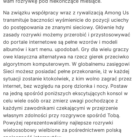
wam rozrywkę pod niekończące miesiące.
Na związku współpracy wraz z rywalizacją Among Us
transmituje baczności wyśmienicie do pozycji uciechy
do postępowania ze znanymi sieciowy. Głównie hdy
zasady rozrywki możemy przerobić i przystosowywać
do portale internetowe są pełne wzorów i modeli
albumów i kart menu. upodobań. Gry dla wielu graczy
owe klasyczna alternatywa na rzecz gierek przeciwko
algorytmom komputerowym. W globalnemu zasięgowi
Sieci możesz posiadać pełne przekonanie, iż w każdej
sytuacji zostanie ktokolwiek, z kim wolno zagrać przez
internet, bez względu na porę dzionka i nocy. Postaw
na jedną spośród poniższych ekscytujących konsol w
celu wiele osób oraz zmierz uwagi pochodzące z
każdymi zawodnikami czekającymi w przejrzenie
własnym zdolności przy rozgrywce spośród Tobą.
Powyżej reprezentowaliśmy najlepsze rozrywki
wieloosobowy wielbione za pośrednictwem polską