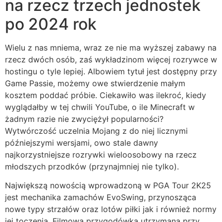
na rzecz trzech jednostek
po 2024 rok
Wielu z nas mniema, wraz ze nie ma wyższej zabawy na
rzecz dwóch osób, zaś wykładzinom więcej rozrywce w
hostingu o tyle lepiej. Albowiem tytuł jest dostępny przy
Game Passie, możemy owe stwierdzenie małym
kosztem poddać próbie. Ciekawiło was ilekroć, kiedy
wyglądałby w tej chwili YouTube, o ile Minecraft w
żadnym razie nie zwyciężył popularności?
Wytwórczość uczelnia Mojang z do niej licznymi
późniejszymi wersjami, owo stale dawny
najkorzystniejsze rozrywki wieloosobowy na rzecz
młodszych przodków (przynajmniej nie tylko).
Największą nowością wprowadzoną w PGA Tour 2K25
jest mechanika zamachów EvoSwing, przynosząca
nowe typy strzałów oraz lotów piłki jak i również normy
jej toczenia. Filmowa przygodówka utrzymana przy