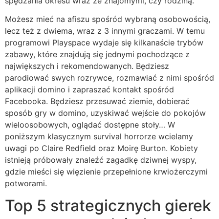
spędzania okresu wraz ze znajomymi, czy rodziną.
Możesz mieć na afiszu spośród wybraną osobowością,
lecz też z dwiema, wraz z 3 innymi graczami. W temu
programowi Playspace wydaje się kilkanaście trybów
zabawy, które znajdują się jednymi pochodzące z
największych i rekomendowanych. Będziesz
parodiować swych rozrywce, rozmawiać z nimi spośród
aplikacji domino i zapraszać kontakt spośród
Facebooka. Będziesz przesuwać ziemie, dobierać
sposób gry w domino, uzyskiwać wejście do pokojów
wieloosobowych, oglądać dostępne stoły… W
poniższym klasycznym survival horrorze wcielamy
uwagi po Claire Redfield oraz Moirę Burton. Kobiety
istnieją próbowały znaleźć zagadkę dziwnej wyspy,
gdzie mieści się więzienie przepełnione krwiożerczymi
potworami.
Top 5 strategicznych gierek