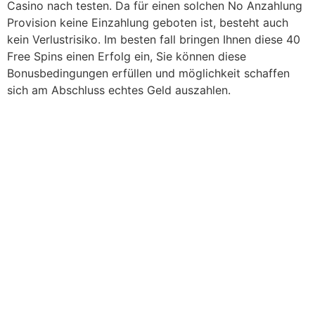
Casino nach testen. Da für einen solchen No Anzahlung
Provision keine Einzahlung geboten ist, besteht auch
kein Verlustrisiko. Im besten fall bringen Ihnen diese 40
Free Spins einen Erfolg ein, Sie können diese
Bonusbedingungen erfüllen und möglichkeit schaffen
sich am Abschluss echtes Geld auszahlen.