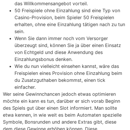
das Willkommensangebot vorteil.
50 Freispiele ohne Einzahlung sind eine Typ von
Casino-Provision, beim Spieler 50 Freispielen
erhalten, ohne eine Einzahlung tätigen nach zu tun
sein.
Wenn Sie dann immer noch vom Versorger
überzeugt sind, können Sie ja über einen Einsatz
von Echtgeld und diese Anwendung des
Einzahlungsbonus denken.
Wie du nun vielleicht einsehen kannst, wäre das
Freispielen eines Provision ohne Einzahlung beim
du Zusatzguthaben bekommst, einen tick
einfacher.
Wer seine Gewinnchancen jedoch etwas optimieren
möchte ein kann es tun, darüber er sich vorab Beginn
des Spiels gut über einen Slot informiert. Man sollte
etwa kennen, in wie weit es beim Automaten spezielle
Symbole, Bonsrunden und andere Extras gibt, diese
dem diese Gewinne erhöhen können. Diese