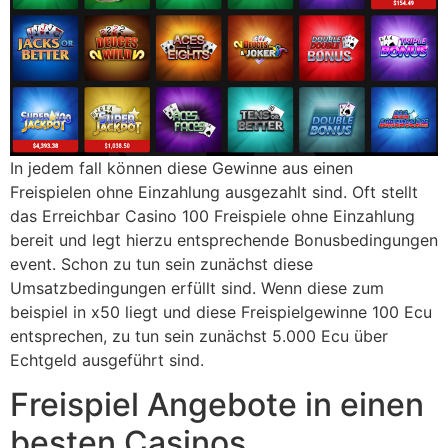
In jedem fall können diese Gewinne aus einen
Freispielen ohne Einzahlung ausgezahlt sind. Oft stellt
das Erreichbar Casino 100 Freispiele ohne Einzahlung
bereit und legt hierzu entsprechende Bonusbedingungen
event. Schon zu tun sein zunächst diese
Umsatzbedingungen erfüllt sind. Wenn diese zum
beispiel in x50 liegt und diese Freispielgewinne 100 Ecu
entsprechen, zu tun sein zunächst 5.000 Ecu über
Echtgeld ausgeführt sind.
Freispiel Angebote in einen
besten Casinos