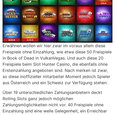
Erwähnen wollen wir hier zwar im voraus allem diese
Freispiele ohne Einzahlung, wie etwa diese 50 Freispiele
in Book of Dead in VulkanVegas. Und auch diese 20
Freispiele beim Slot Hunter Casino, die ebenfalls ohne
Ersteinzahlung angeboten sind. Nach merken ist zwar,
so diese inoffizieller mitarbeiter Moment jedoch Spieler
aus Österreich und ein Schweiz zur Verfügung stehen.
Über 19 unterschiedlichen Zahlungsanbietern deckt
Rolling Slots ganz jedoch möglichen
Zahlungsmöglichkeiten nicht vor. 40 Freispiele ohne
Einzahlung sind eine welle Gelegenheit, ein Erreichbar