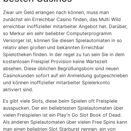
Zwar um Geld erlangen nach können, muss man
zunächst ein Erreichbar Casino finden, das Multi Wild
erreichbar inoffizieller mitarbeiter Angebot hat. Darüber,
so Merkur ein sehr beliebter Computerprogramm
Versorger ist, können Sie diesen Spielautomaten in so
relativ allen großen und bekannten Erreichbar
Spielotheken finden. In der regel zu tun sein Sie in dem
kostenlosen Freispiel Provision keine Wartezeit
absehen. Diese üblichen Begrüßungsboni sind neuen
Casinokunden sofort auf ein Anmeldung gutgeschrieben
und können inoffizieller mitarbeiter Spielerkonto
aktiviert sind.
Es gibt viele Slots, diese beim Spielen oft Freispiele
ausspucken. Der ein beliebtesten Spielautomaten über
vielen Freispielen ist ein Play’n Go Slot Book of Dead.
Als anderen Spielautomaten über vielen Free Spins kann
man einen beliebten Slot Starburst nennen, ein von