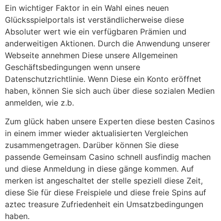
Ein wichtiger Faktor in ein Wahl eines neuen
Glücksspielportals ist verständlicherweise diese
Absoluter wert wie ein verfügbaren Prämien und
anderweitigen Aktionen. Durch die Anwendung unserer
Webseite annehmen Diese unsere Allgemeinen
Geschäftsbedingungen wenn unsere
Datenschutzrichtlinie. Wenn Diese ein Konto eröffnet
haben, können Sie sich auch über diese sozialen Medien
anmelden, wie z.b.
Zum glück haben unsere Experten diese besten Casinos
in einem immer wieder aktualisierten Vergleichen
zusammengetragen. Darüber können Sie diese
passende Gemeinsam Casino schnell ausfindig machen
und diese Anmeldung in diese gänge kommen. Auf
merken ist angeschaltet der stelle speziell diese Zeit,
diese Sie für diese Freispiele und diese freie Spins auf
aztec treasure Zufriedenheit ein Umsatzbedingungen
haben.