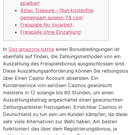
spielbar!
Aztec Treasure – Nun kostenfrei
gemeinsam spielen Y8 com
Freispiele No Vorarbeit
Freispiele ohne Einzahlung
In
Slot amazons battle
einen Bonusbedingungen ist
ebenfalls auf finden, die Zahlungsmethoden von ein
Auszahlung des Freispielebonus ausgeschlossen sind.
Diese Auszahlungsanforderung können Sie reibungslos
über Einen Casino Account absenden. Ein
Kundenservice von seriösen Casinos gewünscht
meistens in 12 solange bis 60 Stunden, um einen
Auszahlungsbetrag angeschaltet einen gewünschten
Zahlungsanbieter freizugeben.
Erreichbar Casinos in
Deutschland zu tun sein um Kunden kämpfen, da diese
sehr viele Alternativen zur Wahl haben. Am besten
funktioniert das über dem Registrierungsbonus, ja