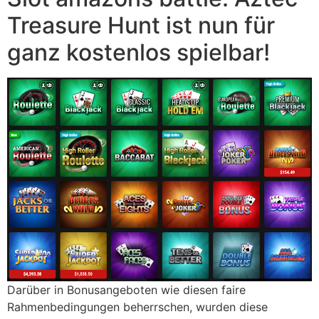
Treasure Hunt ist nun für
ganz kostenlos spielbar!
Darüber in Bonusangeboten wie diesen faire
Rahmenbedingungen beherrschen, wurden diese