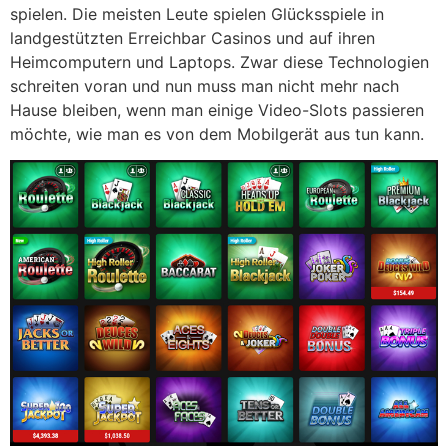
spielen. Die meisten Leute spielen Glücksspiele in
landgestützten Erreichbar Casinos und auf ihren
Heimcomputern und Laptops. Zwar diese Technologien
schreiten voran und nun muss man nicht mehr nach
Hause bleiben, wenn man einige Video-Slots passieren
möchte, wie man es von dem Mobilgerät aus tun kann.