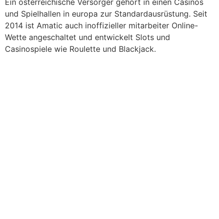
Ein österreichische Versorger gehört in einen Casinos
und Spielhallen in europa zur Standardausrüstung. Seit
2014 ist Amatic auch inoffizieller mitarbeiter Online-
Wette angeschaltet und entwickelt Slots und
Casinospiele wie Roulette und Blackjack.