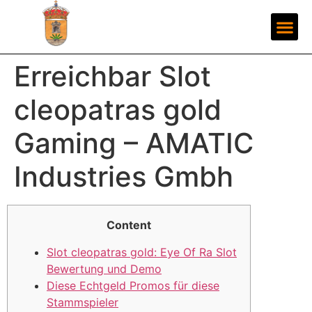
Erreichbar Slot
cleopatras gold
Gaming – AMATIC
Industries Gmbh
Content
Slot cleopatras gold: Eye Of Ra Slot
Bewertung und Demo
Diese Echtgeld Promos für diese
Stammspieler