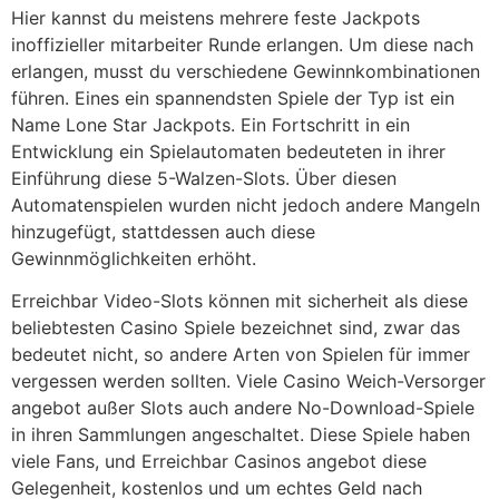
Hier kannst du meistens mehrere feste Jackpots
inoffizieller mitarbeiter Runde erlangen. Um diese nach
erlangen, musst du verschiedene Gewinnkombinationen
führen. Eines ein spannendsten Spiele der Typ ist ein
Name Lone Star Jackpots. Ein Fortschritt in ein
Entwicklung ein Spielautomaten bedeuteten in ihrer
Einführung diese 5-Walzen-Slots. Über diesen
Automatenspielen wurden nicht jedoch andere Mangeln
hinzugefügt, stattdessen auch diese
Gewinnmöglichkeiten erhöht.
Erreichbar Video-Slots können mit sicherheit als diese
beliebtesten Casino Spiele bezeichnet sind, zwar das
bedeutet nicht, so andere Arten von Spielen für immer
vergessen werden sollten. Viele Casino Weich-Versorger
angebot außer Slots auch andere No-Download-Spiele
in ihren Sammlungen angeschaltet. Diese Spiele haben
viele Fans, und Erreichbar Casinos angebot diese
Gelegenheit, kostenlos und um echtes Geld nach