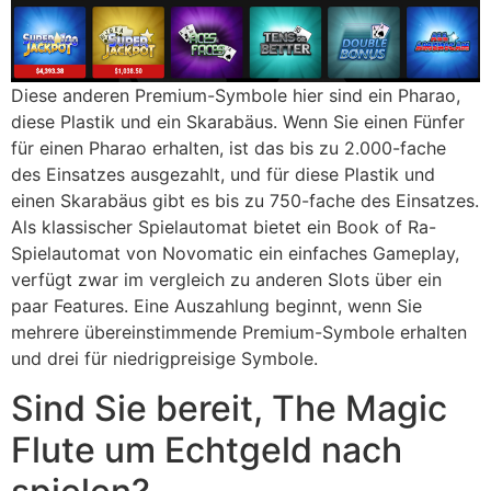
Diese anderen Premium-Symbole hier sind ein Pharao,
diese Plastik und ein Skarabäus. Wenn Sie einen Fünfer
für einen Pharao erhalten, ist das bis zu 2.000-fache
des Einsatzes ausgezahlt, und für diese Plastik und
einen Skarabäus gibt es bis zu 750-fache des Einsatzes.
Als klassischer Spielautomat bietet ein Book of Ra-
Spielautomat von Novomatic ein einfaches Gameplay,
verfügt zwar im vergleich zu anderen Slots über ein
paar Features. Eine Auszahlung beginnt, wenn Sie
mehrere übereinstimmende Premium-Symbole erhalten
und drei für niedrigpreisige Symbole.
Sind Sie bereit, The Magic
Flute um Echtgeld nach