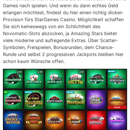
Games nach spielen. Und wenn du dann echtes Geld
erlangen möchtest, findest du hier einen richtig dicken
Provision fürs StarGames Casino. Möglichkeit schaffen
Sie sich keineswegs von ein Schlichtheit des
Novomatic-Slots abzocken, ja Amazing Stars bietet
viele moderne und aufregende Extras. Über Scatter-
Symbolen, Freispielen, Bonusrunden, dem Chance-
Runde und selbst 2 progressiven Jackpots bleiben hier
schon kaum Wünsche offen.