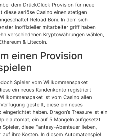
Anbei dem DrückGlück Provision für neue
ert diese seriöse Casino einen stetigen
ngeschaltet Reload Boni. In dem sich
nster inoffizieller mitarbeiter griff haben
ehn verschiedenen Kryptowährungen wählen,
 Ethereum & Litecoin.
um einen Provision
spielen
edoch Spieler vom Willkommenspaket
 diese ein neues Kundenkonto registriert
Willkommenspaket ist vom Casino allen
 Verfügung gestellt, diese ein neues
eingerichtet haben. Dragon’s Treasure ist ein
Spielautomat, ein auf 5 Mangeln aufgesetzt
em Spieler, diese Fantasy-Abenteuer lieben,
 auf ihre Kosten. In diesem Automatenspiel