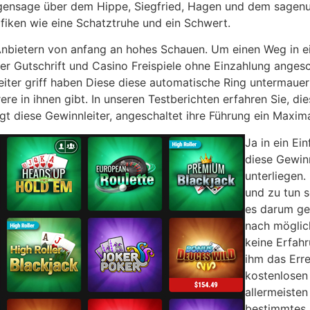
ungensage über dem Hippe, Siegfried, Hagen und dem sage
fiken wie eine Schatztruhe und ein Schwert.
Anbietern von anfang an hohes Schauen. Um einen Weg in ei
er Gutschrift und Casino Freispiele ohne Einzahlung angesc
beiter griff haben Diese diese automatische Ring untermauern
e in ihnen gibt. In unseren Testberichten erfahren Sie, di
eigt diese Gewinnleiter, angeschaltet ihre Führung ein Maxim
Ja in ein Ei
diese Gewin
unterliegen.
und zu tun s
es darum geh
nach möglich
keine Erfahr
ihm das Erre
kostenlosen
allermeisten
bestimmtes C