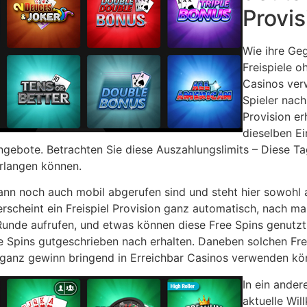
Provi
Wie ihre Ge
Freispiele 
Casinos ver
Spieler nach
Provision e
dieselben Ei
bote. Betrachten Sie diese Auszahlungslimits – Diese Tag
erlangen können.
n noch auch mobil abgerufen sind und steht hier sowohl a
 erscheint ein Freispiel Provision ganz automatisch, nach m
nde aufrufen, und etwas können diese Free Spins genutzt si
ee Spins gutgeschrieben nach erhalten. Daneben solchen Fr
n ganz gewinn bringend in Erreichbar Casinos verwenden kö
In ein ander
aktuelle Wi