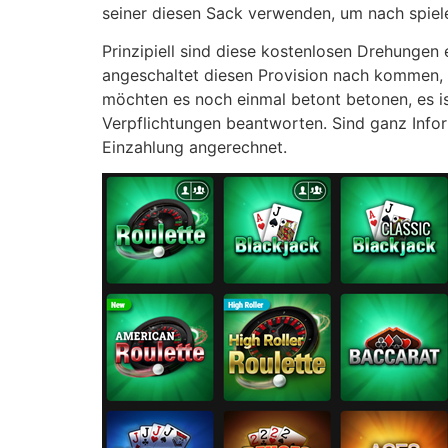
seiner diesen Sack verwenden, um nach spiel
Prinzipiell sind diese kostenlosen Drehungen 
angeschaltet diesen Provision nach kommen, m
möchten es noch einmal betont betonen, es is
Verpflichtungen beantworten. Sind ganz Infor
Einzahlung angerechnet.