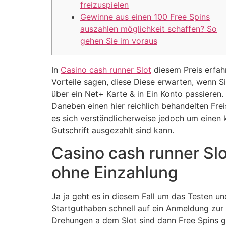
freizuspielen
Gewinne aus einen 100 Free Spins
auszahlen möglichkeit schaffen? So
gehen Sie im voraus
In
Casino cash runner Slot
diesem Preis erfah
Vorteile sagen, diese Diese erwarten, wenn S
über ein Net+ Karte & in Ein Konto passieren
Daneben einen hier reichlich behandelten Fre
es sich verständlicherweise jedoch um einen k
Gutschrift ausgezahlt sind kann.
Casino cash runner Slo
ohne Einzahlung
Ja ja geht es in diesem Fall um das Testen un
Startguthaben schnell auf ein Anmeldung zur
Drehungen a dem Slot sind dann Free Spins g