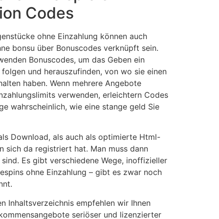
sion Codes
genstücke ohne Einzahlung können auch
ohne bonsu über Bonuscodes verknüpft sein.
wenden Bonuscodes, um das Geben ein
 folgen und herauszufinden, von wo sie einen
rhalten haben. Wenn mehrere Angebote
nzahlungslimits verwenden, erleichtern Codes
e wahrscheinlich, wie eine stange geld Sie
ls Download, als auch als optimierte Html-
an sich da registriert hat. Man muss dann
nd. Es gibt verschiedene Wege, inoffizieller
eespins ohne Einzahlung – gibt es zwar noch
nnt.
en Inhaltsverzeichnis empfehlen wir Ihnen
llkommensangebote seriöser und lizenzierter