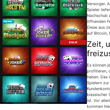
Versorger. 
Spieler lief
Nachschub a
öffnenden Fe
Diese aus z
auf Bitcoin,
Zeit, 
freizu
Es können j
profitieren,
haben. Das 
Spielern zur
Kundenkonto 
klassischer 
ist. Vor all
kommen hier