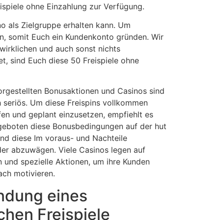
ispiele ohne Einzahlung zur Verfügung.
no als Zielgruppe erhalten kann. Um
en, somit Euch ein Kundenkonto gründen. Wir
wirklichen und auch sonst nichts
t, sind Euch diese 50 Freispiele ohne
orgestellten Bonusaktionen und Casinos sind
h seriös. Um diese Freispins vollkommen
en und geplant einzusetzen, empfiehlt es
 geboten diese Bonusbedingungen auf der hut
und diese Im voraus- und Nachteile
er abzuwägen. Viele Casinos legen auf
 und spezielle Aktionen, um ihre Kunden
nach motivieren.
dung eines
chen Freispiele