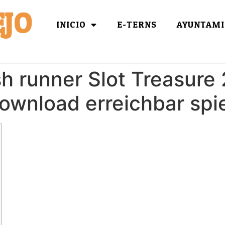
JO
INICIO
E-TERNS
AYUNTAMI
h runner Slot Treasure
wnload erreichbar spi