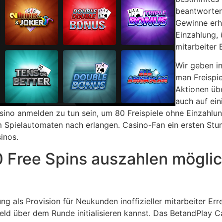
beantworten
Gewinne erh
Einzahlung, 
mitarbeiter 
Wir geben i
man Freispie
Aktionen übe
auch auf ei
 Casino anmelden zu tun sein, um 80 Freispiele ohne Einzahl
 Spielautomaten nach erlangen. Casino-Fan ein ersten Stu
inos.
 Free Spins auszahlen möglic
ng als Provision für Neukunden inoffizieller mitarbeiter Err
ld über dem Runde initialisieren kannst. Das BetandPlay Ca