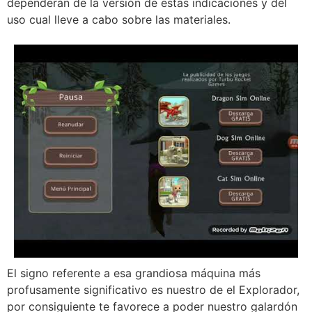
dependerán de la versión de estas indicaciones y del
uso cual lleve a cabo sobre las materiales.
El signo referente a esa grandiosa máquina más
profusamente significativo es nuestro de el Explorador,
por consiguiente te favorece a poder nuestro galardón