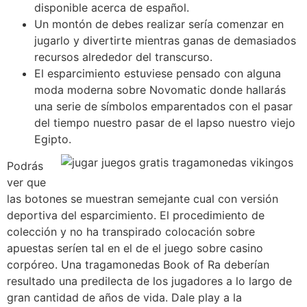
disponible acerca de español.
Un montón de debes realizar sería comenzar en
jugarlo y divertirte mientras ganas de demasiados
recursos alrededor del transcurso.
El esparcimiento estuviese pensado con alguna
moda moderna sobre Novomatic donde hallarás
una serie de símbolos emparentados con el pasar
del tiempo nuestro pasar de el lapso nuestro viejo
Egipto.
Podrás
ver que
las botones se muestran semejante cual con versión
deportiva del esparcimiento. El procedimiento de
colección y no ha transpirado colocación sobre
apuestas serí­en tal en el de el juego sobre casino
corpóreo. Una tragamonedas Book of Ra deberían
resultado una predilecta de los jugadores a lo largo de
gran cantidad de años de vida. Dale play a la