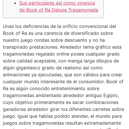
Sus particulares así­ como vivencia
de Book of Ra Deluxe Tragamoneda
Unas los deficiencias de la orificio convencional del
Book of Ra es una carencia de diversificado sobre
nuestro juego rondas sobre descuento y no ha
transpirado prestaciones. Alrededor tema gráfico esta
tragamonedas regalado online posee cualquier grado
sobre calidad aceptable, con manga larga dibujos de
algún gigantesco grado de realismo así­ como
animaciones ya ejecutadas, que son válidos para crear
cualquier mundo interesante de el consumidor.
Book of
Ra es algún conocido entretenimiento sobre
tragamonedas ambientado alrededor antiguo Egipto,
cuyo objetivo primeramente es sacar combinaciones
ganadoras alrededor girar los diferentes carretes sobre
juego. Igual que habías podido atender, el mundo para
juegos sobre tragamonedas resultan extremadamente