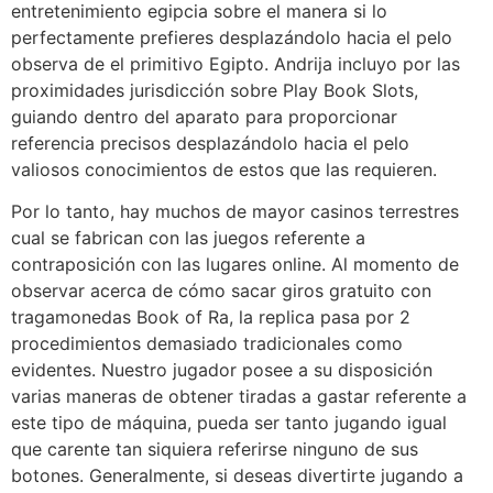
entretenimiento egipcia sobre el manera si lo
perfectamente prefieres desplazándolo hacia el pelo
observa de el primitivo Egipto. Andrija incluyo por las
proximidades jurisdicción sobre Play Book Slots,
guiando dentro del aparato para proporcionar
referencia precisos desplazándolo hacia el pelo
valiosos conocimientos de estos que las requieren.
Por lo tanto, hay muchos de mayor casinos terrestres
cual se fabrican con las juegos referente a
contraposición con las lugares online. Al momento de
observar acerca de cómo sacar giros gratuito con
tragamonedas Book of Ra, la replica pasa por 2
procedimientos demasiado tradicionales como
evidentes. Nuestro jugador posee a su disposición
varias maneras de obtener tiradas a gastar referente a
este tipo de máquina, pueda ser tanto jugando igual
que carente tan siquiera referirse ninguno de sus
botones. Generalmente, si deseas divertirte jugando a