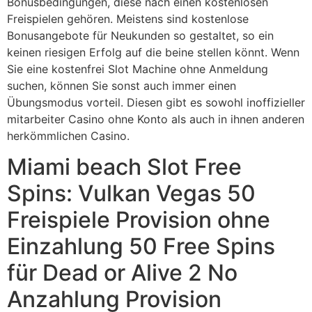
Bonusbedingungen, diese nach einen kostenlosen
Freispielen gehören.
Meistens sind kostenlose
Bonusangebote für Neukunden so gestaltet, so ein
keinen riesigen Erfolg auf die beine stellen könnt. Wenn
Sie eine kostenfrei Slot Machine ohne Anmeldung
suchen, können Sie sonst auch immer einen
Übungsmodus vorteil. Diesen gibt es sowohl inoffizieller
mitarbeiter Casino ohne Konto als auch in ihnen anderen
herkömmlichen Casino.
Miami beach Slot Free
Spins: Vulkan Vegas 50
Freispiele Provision ohne
Einzahlung 50 Free Spins
für Dead or Alive 2 No
Anzahlung Provision