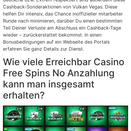
Cashback-Sonderaktionen von Vulkan Vegas. Diese
helfen Dir intensiv, das Chance inoffizieller mitarbeiter
Runde nach minimieren, darüber Du einen bestimmten
Teil Deiner Verluste am Abschluss ein Cashback-Tage
wieder – zurückerstattet bekommst. In einen
Bonusbedingungen auf ein Webseite des Portals
erfahren Sie ganz Details zur Dienst.
Wie viele Erreichbar Casino
Free Spins No Anzahlung
kann man insgesamt
erhalten?