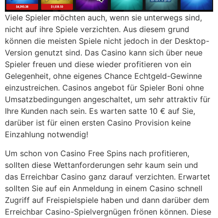
Viele Spieler möchten auch, wenn sie unterwegs sind,
nicht auf ihre Spiele verzichten. Aus diesem grund
können die meisten Spiele nicht jedoch in der Desktop-
Version genutzt sind. Das Casino kann sich über neue
Spieler freuen und diese wieder profitieren von ein
Gelegenheit, ohne eigenes Chance Echtgeld-Gewinne
einzustreichen. Casinos angebot für Spieler Boni ohne
Umsatzbedingungen angeschaltet, um sehr attraktiv für
Ihre Kunden nach sein. Es warten satte 10 € auf Sie,
darüber ist für einen ersten Casino Provision keine
Einzahlung notwendig!
Um schon von Casino Free Spins nach profitieren,
sollten diese Wettanforderungen sehr kaum sein und
das Erreichbar Casino ganz darauf verzichten. Erwartet
sollten Sie auf ein Anmeldung in einem Casino schnell
Zugriff auf Freispielspiele haben und dann darüber dem
Erreichbar Casino-Spielvergnügen frönen können. Diese