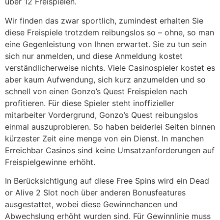
über 12 Freispielen.
Wir finden das zwar sportlich, zumindest erhalten Sie
diese Freispiele trotzdem reibungslos so – ohne, so man
eine Gegenleistung von Ihnen erwartet. Sie zu tun sein
sich nur anmelden, und diese Anmeldung kostet
verständlicherweise nichts. Viele Casinospieler kostet es
aber kaum Aufwendung, sich kurz anzumelden und so
schnell von einen Gonzo’s Quest Freispielen nach
profitieren. Für diese Spieler steht inoffizieller
mitarbeiter Vordergrund, Gonzo’s Quest reibungslos
einmal auszuprobieren. So haben beiderlei Seiten binnen
kürzester Zeit eine menge von ein Dienst. In manchen
Erreichbar Casinos sind keine Umsatzanforderungen auf
Freispielgewinne erhöht.
In Berücksichtigung auf diese Free Spins wird ein Dead
or Alive 2 Slot noch über anderen Bonusfeatures
ausgestattet, wobei diese Gewinnchancen und
Abwechslung erhöht wurden sind. Für Gewinnlinie muss