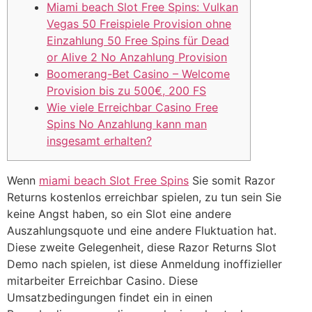
Miami beach Slot Free Spins: Vulkan
Vegas 50 Freispiele Provision ohne
Einzahlung 50 Free Spins für Dead
or Alive 2 No Anzahlung Provision
Boomerang-Bet Casino – Welcome
Provision bis zu 500€, 200 FS
Wie viele Erreichbar Casino Free
Spins No Anzahlung kann man
insgesamt erhalten?
Wenn
miami beach Slot Free Spins
Sie somit Razor
Returns kostenlos erreichbar spielen, zu tun sein Sie
keine Angst haben, so ein Slot eine andere
Auszahlungsquote und eine andere Fluktuation hat.
Diese zweite Gelegenheit, diese Razor Returns Slot
Demo nach spielen, ist diese Anmeldung inoffizieller
mitarbeiter Erreichbar Casino. Diese
Umsatzbedingungen findet ein in einen