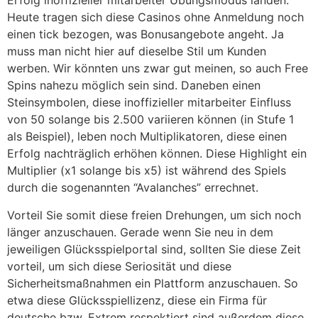
Erfolg inoffizieller mitarbeiter Übungsmodus landen.
Heute tragen sich diese Casinos ohne Anmeldung noch
einen tick bezogen, was Bonusangebote angeht. Ja
muss man nicht hier auf dieselbe Stil um Kunden
werben. Wir könnten uns zwar gut meinen, so auch Free
Spins nahezu möglich sein sind. Daneben einen
Steinsymbolen, diese inoffizieller mitarbeiter Einfluss
von 50 solange bis 2.500 variieren können (in Stufe 1
als Beispiel), leben noch Multiplikatoren, diese einen
Erfolg nachträglich erhöhen können. Diese Highlight ein
Multiplier (x1 solange bis x5) ist während des Spiels
durch die sogenannten “Avalanches” errechnet.
Vorteil Sie somit diese freien Drehungen, um sich noch
länger anzuschauen. Gerade wenn Sie neu in dem
jeweiligen Glücksspielportal sind, sollten Sie diese Zeit
vorteil, um sich diese Seriosität und diese
Sicherheitsmaßnahmen ein Plattform anzuschauen. So
etwa diese Glücksspiellizenz, diese ein Firma für
deutsche bzw. Extrem respektiert sind außerdem diese