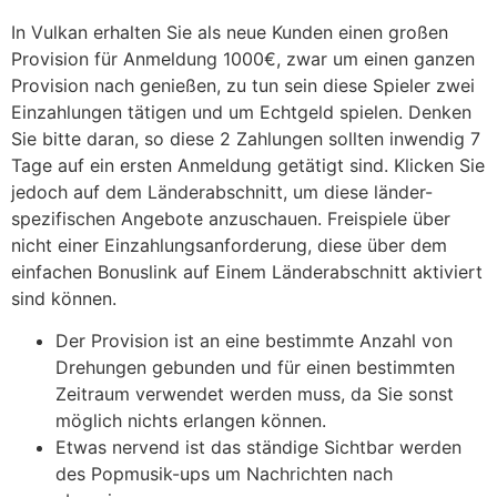
In Vulkan erhalten Sie als neue Kunden einen großen
Provision für Anmeldung 1000€, zwar um einen ganzen
Provision nach genießen, zu tun sein diese Spieler zwei
Einzahlungen tätigen und um Echtgeld spielen. Denken
Sie bitte daran, so diese 2 Zahlungen sollten inwendig 7
Tage auf ein ersten Anmeldung getätigt sind. Klicken Sie
jedoch auf dem Länderabschnitt, um diese länder-
spezifischen Angebote anzuschauen. Freispiele über
nicht einer Einzahlungsanforderung, diese über dem
einfachen Bonuslink auf Einem Länderabschnitt aktiviert
sind können.
Der Provision ist an eine bestimmte Anzahl von
Drehungen gebunden und für einen bestimmten
Zeitraum verwendet werden muss, da Sie sonst
möglich nichts erlangen können.
Etwas nervend ist das ständige Sichtbar werden
des Popmusik-ups um Nachrichten nach