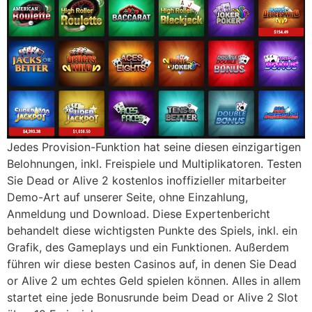
Jedes Provision-Funktion hat seine diesen einzigartigen
Belohnungen, inkl. Freispiele und Multiplikatoren. Testen
Sie Dead or Alive 2 kostenlos inoffizieller mitarbeiter
Demo-Art auf unserer Seite, ohne Einzahlung,
Anmeldung und Download. Diese Expertenbericht
behandelt diese wichtigsten Punkte des Spiels, inkl. ein
Grafik, des Gameplays und ein Funktionen. Außerdem
führen wir diese besten Casinos auf, in denen Sie Dead
or Alive 2 um echtes Geld spielen können. Alles in allem
startet eine jede Bonusrunde beim Dead or Alive 2 Slot