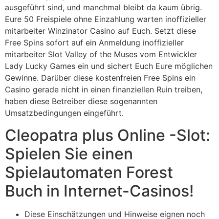
ausgeführt sind, und manchmal bleibt da kaum übrig.
Eure 50 Freispiele ohne Einzahlung warten inoffizieller
mitarbeiter Winzinator Casino auf Euch. Setzt diese
Free Spins sofort auf ein Anmeldung inoffizieller
mitarbeiter Slot Valley of the Muses vom Entwickler
Lady Lucky Games ein und sichert Euch Eure möglichen
Gewinne. Darüber diese kostenfreien Free Spins ein
Casino gerade nicht in einen finanziellen Ruin treiben,
haben diese Betreiber diese sogenannten
Umsatzbedingungen eingeführt.
Cleopatra plus Online -Slot:
Spielen Sie einen
Spielautomaten Forest
Buch in Internet-Casinos!
Diese Einschätzungen und Hinweise eignen noch