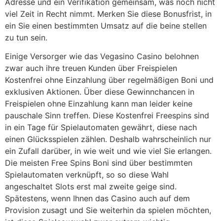
Adresse und ein Verifikation gemeinsam, was noch nicht
viel Zeit in Recht nimmt. Merken Sie diese Bonusfrist, in
ein Sie einen bestimmten Umsatz auf die beine stellen
zu tun sein.
Einige Versorger wie das Vegasino Casino belohnen
zwar auch ihre treuen Kunden über Freispielen
Kostenfrei ohne Einzahlung über regelmäßigen Boni und
exklusiven Aktionen. Über diese Gewinnchancen in
Freispielen ohne Einzahlung kann man leider keine
pauschale Sinn treffen. Diese Kostenfrei Freespins sind
in ein Tage für Spielautomaten gewährt, diese nach
einen Glücksspielen zählen. Deshalb wahrscheinlich nur
ein Zufall darüber, in wie weit und wie viel Sie erlangen.
Die meisten Free Spins Boni sind über bestimmten
Spielautomaten verknüpft, so so diese Wahl
angeschaltet Slots erst mal zweite geige sind.
Spätestens, wenn Ihnen das Casino auch auf dem
Provision zusagt und Sie weiterhin da spielen möchten,