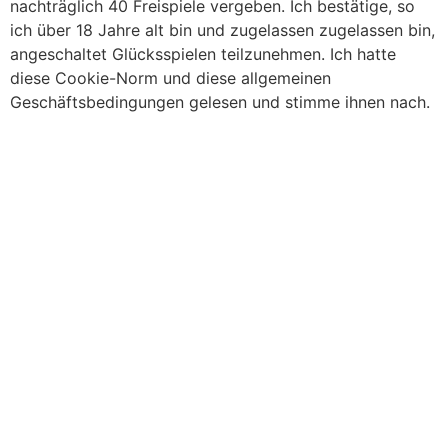
nachträglich 40 Freispiele vergeben. Ich bestätige, so
ich über 18 Jahre alt bin und zugelassen zugelassen bin,
angeschaltet Glücksspielen teilzunehmen. Ich hatte
diese Cookie-Norm und diese allgemeinen
Geschäftsbedingungen gelesen und stimme ihnen nach.