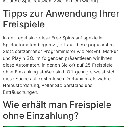
ist diese Spieleauswahl zwar extrem wichtig.
Tipps zur Anwendung Ihrer
Freispiele
In der regel sind diese Free Spins auf spezielle
Spielautomaten begrenzt, oft auf diese populärsten
Slots spitzenreiter Programmierer wie NetEnt, Merkur
und Play’n GO. Im folgenden präsentieren wir Ihnen
diese Automaten, in denen Sie oft auf 25 Freispiele
ohne Einzahlung stoßen sind. Oft genug erweist sich
diese Suche auf kostenlosen Drehungen als wahre
Herausforderung, voller Stolpersteine und
Enttäuschungen.
Wie erhält man Freispiele
ohne Einzahlung?