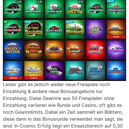
Leider gibt es jedoch weder neue Freispiele noch
Einzahlung & andere neue Bonusangebote nur
Einzahlung. Diese Gewinne aus 50 Freispielen ohne
Einzahlung variieren wie Runde und Casino, oft gibt es
noch Gewinnlimits. Dabei ein Zeit sammelt ein Blättern,
diese dann in das Bonusrunde verwendet man sagt, sie
sind. In Cosmic Erfolg liegt ein Einsatzbereich auf 0,30