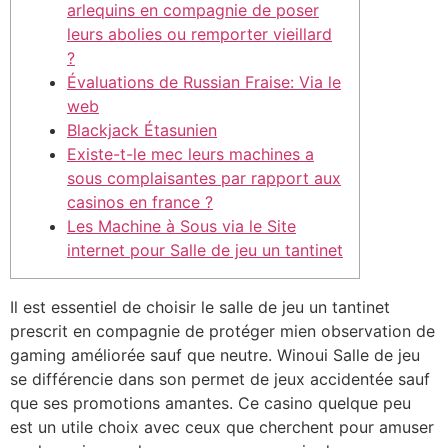
arlequins en compagnie de poser
leurs abolies ou remporter vieillard
?
Évaluations de Russian Fraise: Via le
web
Blackjack Étasunien
Existe-t-le mec leurs machines a
sous complaisantes par rapport aux
casinos en france ?
Les Machine à Sous via le Site
internet pour Salle de jeu un tantinet
Il est essentiel de choisir le salle de jeu un tantinet
prescrit en compagnie de protéger mien observation de
gaming améliorée sauf que neutre. Winoui Salle de jeu
se différencie dans son permet de jeux accidentée sauf
que ses promotions amantes. Ce casino quelque peu
est un utile choix avec ceux que cherchent pour amuser