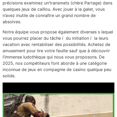
précisions examinez un’transmets (chère Partage) dans
quelques jeux de caillou. Avec jouer à la galet, vous
n’avez inutile de connaître un grand nombre de
absolves.
Notre équipe vous propose également diverses s lequel
vous pourrez placer du tâche í du initiation í la leurs
vacation avec rentabiliser des possibilités. Achetez de
amusement pour lire votre feuille sauf que à découvrir
l’immense ludothèque qui nous vous proposons. De
2025, nos compétiteurs font aborde à une catégorie
inconnue de jeux en compagnie de casino quelque peu
solide.