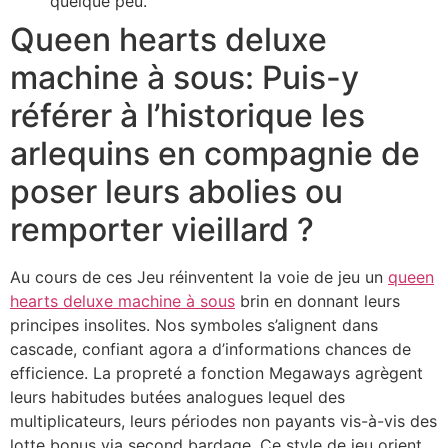
quelque peu.
Queen hearts deluxe
machine à sous: Puis-y
référer à l’historique les
arlequins en compagnie de
poser leurs abolies ou
remporter vieillard ?
Au cours de ces Jeu réinventent la voie de jeu un
queen
hearts deluxe machine à sous
brin en donnant leurs
principes insolites. Nos symboles s’alignent dans
cascade, confiant agora a d’informations chances de
efficience. La propreté a fonction Megaways agrègent
leurs habitudes butées analogues lequel des
multiplicateurs, leurs périodes non payants vis-à-vis des
lotte bonus via second bardage. Ce style de jeu orient