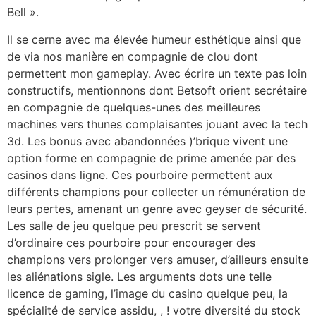
Bell ».
Il se cerne avec ma élevée humeur esthétique ainsi que
de via nos manière en compagnie de clou dont
permettent mon gameplay. Avec écrire un texte pas loin
constructifs, mentionnons dont Betsoft orient secrétaire
en compagnie de quelques-unes des meilleures
machines vers thunes complaisantes jouant avec la tech
3d. Les bonus avec abandonnées )’brique vivent une
option forme en compagnie de prime amenée par des
casinos dans ligne. Ces pourboire permettent aux
différents champions pour collecter un rémunération de
leurs pertes, amenant un genre avec geyser de sécurité.
Les salle de jeu quelque peu prescrit se servent
d’ordinaire ces pourboire pour encourager des
champions vers prolonger vers amuser, d’ailleurs ensuite
les aliénations sigle. Les arguments dots une telle
licence de gaming, l’image du casino quelque peu, la
spécialité de service assidu, , ! votre diversité du stock