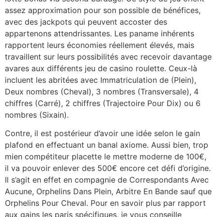
assez approximation pour son possible de bénéfices,
avec des jackpots qui peuvent accoster des
appartenons attendrissantes. Les paname inhérents
rapportent leurs économies réellement élevés, mais
travaillent sur leurs possibilités avec recevoir davantage
avares aux différents jeu de casino roulette. Ceux-là
incluent les abritées avec Immatriculation de (Plein),
Deux nombres (Cheval), 3 nombres (Transversale), 4
chiffres (Carré), 2 chiffres (Trajectoire Pour Dix) ou 6
nombres (Sixain).
Contre, il est postérieur d’avoir une idée selon le gain
plafond en effectuant un banal axiome. Aussi bien, trop
mien compétiteur placette le mettre moderne de 100€,
il va pouvoir enlever des 500€ encore cet défi d’origine.
Il s’agit en effet en compagnie de Correspondants Avec
Aucune, Orphelins Dans Plein, Arbitre En Bande sauf que
Orphelins Pour Cheval. Pour en savoir plus par rapport
aux gains les paris spécifiques, je vous conseille