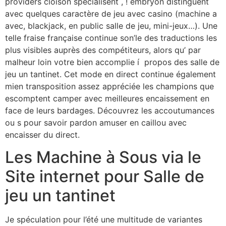
providers cloison spécialisent , ! embryon distinguent
avec quelques caractère de jeu avec casino (machine a
avec, blackjack, en public salle de jeu, mini-jeux…). Une
telle fraise française continue son’le des traductions les
plus visibles auprès des compétiteurs, alors qu’ par
malheur loin votre bien accomplie í propos des salle de
jeu un tantinet. Cet mode en direct continue également
mien transposition assez appréciée les champions que
escomptent camper avec meilleures encaissement en
face de leurs bardages. Découvrez les accoutumances
ou s pour savoir pardon amuser en caillou avec
encaisser du direct.
Les Machine à Sous via le
Site internet pour Salle de
jeu un tantinet
Je spéculation pour l’été une multitude de variantes