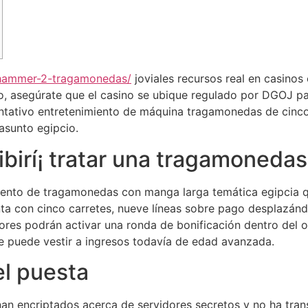
k-hammer-2-tragamonedas/
joviales recursos real en casinos
o, asegúrate que el casino se ubique regulado por DGOJ pa
ntativo entretenimiento de máquina tragamonedas de cinco 
asunto egipcio.
birí¡ tratar una tragamoneda
iento de tragamonedas con manga larga temática egipcia qu
enta con cinco carretes, nueve líneas sobre pago desplazánd
es podrán activar una ronda de bonificación dentro del o
e puede vestir a ingresos todavía de edad avanzada.
el puesta
nan encriptados acerca de servidores secretos y no ha tran