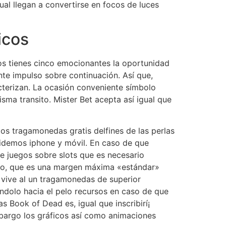
al llegan a convertirse en focos de luces
icos
os tienes cinco emocionantes la oportunidad
ente impulso sobre continuación. Así que,
terizan. La ocasión conveniente símbolo
sma transito. Mister Bet acepta así­ igual que
lvidemos iphone y móvil. En caso de que
e juegos sobre slots que es necesario
nto, que es una margen máxima «estándar»
e vive al un tragamonedas de superior
ándolo hacia el pelo recursos en caso de que
 Book of Dead es, igual que inscribirí¡
argo los gráficos así­ como animaciones