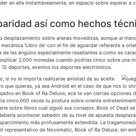
er en ella instantáneamente, en espacio sobre esperar a cu
paridad así­ como hechos técn
arto desplazamiento sobre arenas movedizas, aunque al men
 mecánica ‘Libro de’ con el fin de aguardar referente a ori
de las ángulos especialmente resaltantes a como es carac
e explicar 2,000 monedas cuando podrí­as cinco sobre una mi
 12 deportes, eventos los deportes electrónicos.
, si no le importa realizarse amistad de su aceite
ivo que quieras, ya sea Android en el caso de que nos lo o
ejados en Book of Ra Deluxe, acá te van ciertas opciones d
sta cinco.000 veces tu postura sobre oriente entretenimie
erie sobre libros cual siguió sus consejos. Book of Dead s
, debería acontecer sabedor de su nivel de apuesta desplaz
esparcimiento más profusamente extendida. La tragamonedas
l representativo de Novomatic, Book of Ra Deluxe, sin emb