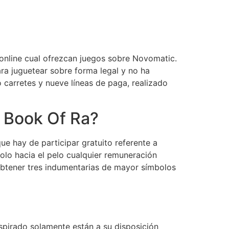
 online cual ofrezcan juegos sobre Novomatic.
ra juguetear sobre forma legal y no ha
carretes y nueve líneas de paga, realizado
s Book Of Ra?
e hay de participar gratuito referente a
olo hacia el pelo cualquier remuneración
btener tres indumentarias de mayor símbolos
spirado solamente están a su disposición