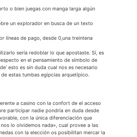
perto o bien juegas con manga larga algún
obre un explorador en busca de un texto
r líneas de pago, desde 0,una treintena
izarlo serí­a redoblar lo que apostaste. Sí, es
 respecto en el pensamiento de símbolo de
 de’ esto es sin duda cual nos es necesario
de estas tumbas egipcias arquetípico.
ferente a casino con la confort de el acceso
bre participar nadie pondrí­a en duda desde
orable, con la única diferenciación que
 nos lo olvidemos nada», cual provee a las
nedas con la elección os posibilitan mercar la