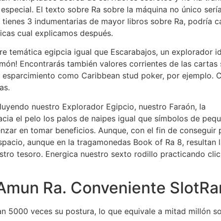
special. El texto sobre Ra sobre la máquina no único serí­
si tienes 3 indumentarias de mayor libros sobre Ra, podría 
icas cual explicamos después.
e temática egipcia igual que Escarabajos, un explorador id
amón! Encontrarás también valores corrientes de las cartas
r esparcimiento como Caribbean stud poker, por ejemplo. C
as.
cluyendo nuestro Explorador Egipcio, nuestro Faraón, la
acia el pelo los palos de naipes igual que símbolos de pe
nzar en tomar beneficios. Aunque, con el fin de consegui
pacio, aunque en la tragamonedas Book of Ra 8, resultan la
stro tesoro. Energica nuestro sexto rodillo practicando cli
mun Ra. Conveniente SlotRa
n 5000 veces su postura, lo que equivale a mitad millón sob