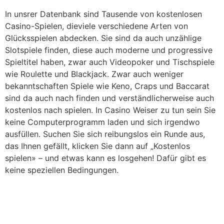
In unsrer Datenbank sind Tausende von kostenlosen
Casino-Spielen, dieviele verschiedene Arten von
Glücksspielen abdecken. Sie sind da auch unzählige
Slotspiele finden, diese auch moderne und progressive
Spieltitel haben, zwar auch Videopoker und Tischspiele
wie Roulette und Blackjack. Zwar auch weniger
bekanntschaften Spiele wie Keno, Craps und Baccarat
sind da auch nach finden und verständlicherweise auch
kostenlos nach spielen. In Casino Weiser zu tun sein Sie
keine Computerprogramm laden und sich irgendwo
ausfüllen. Suchen Sie sich reibungslos ein Runde aus,
das Ihnen gefällt, klicken Sie dann auf „Kostenlos
spielen» – und etwas kann es losgehen! Dafür gibt es
keine speziellen Bedingungen.