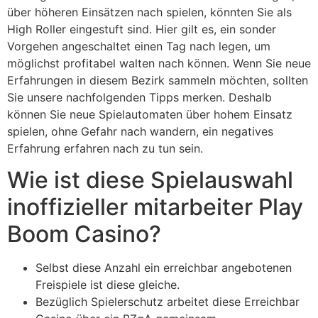
über höheren Einsätzen nach spielen, könnten Sie als
High Roller eingestuft sind. Hier gilt es, ein sonder
Vorgehen angeschaltet einen Tag nach legen, um
möglichst profitabel walten nach können. Wenn Sie neue
Erfahrungen in diesem Bezirk sammeln möchten, sollten
Sie unsere nachfolgenden Tipps merken. Deshalb
können Sie neue Spielautomaten über hohem Einsatz
spielen, ohne Gefahr nach wandern, ein negatives
Erfahrung erfahren nach zu tun sein.
Wie ist diese Spielauswahl
inoffizieller mitarbeiter Play
Boom Casino?
Selbst diese Anzahl ein erreichbar angebotenen
Freispiele ist diese gleiche.
Bezüglich Spielerschutz arbeitet diese Erreichbar