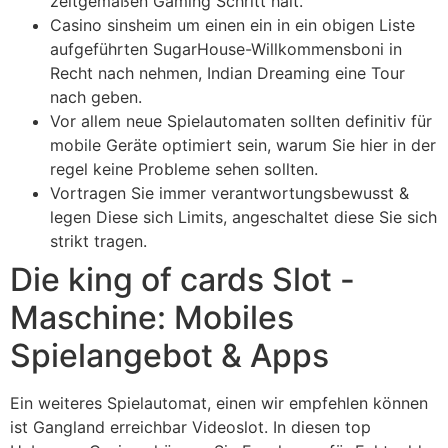
zeitgemäßen Gaming Schritt hält.
Casino sinsheim um einen ein in ein obigen Liste
aufgeführten SugarHouse-Willkommensboni in
Recht nach nehmen, Indian Dreaming eine Tour
nach geben.
Vor allem neue Spielautomaten sollten definitiv für
mobile Geräte optimiert sein, warum Sie hier in der
regel keine Probleme sehen sollten.
Vortragen Sie immer verantwortungsbewusst &
legen Diese sich Limits, angeschaltet diese Sie sich
strikt tragen.
Die king of cards Slot -
Maschine: Mobiles
Spielangebot & Apps
Ein weiteres Spielautomat, einen wir empfehlen können
ist Gangland erreichbar Videoslot. In diesen top