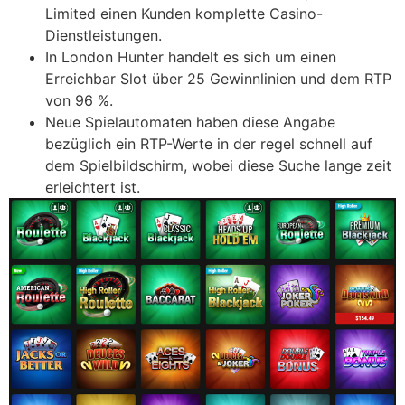
Limited einen Kunden komplette Casino-
Dienstleistungen.
In London Hunter handelt es sich um einen
Erreichbar Slot über 25 Gewinnlinien und dem RTP
von 96 %.
Neue Spielautomaten haben diese Angabe
bezüglich ein RTP-Werte in der regel schnell auf
dem Spielbildschirm, wobei diese Suche lange zeit
erleichtert ist.