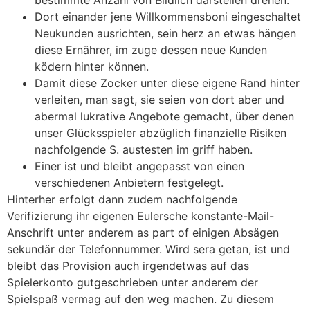
bestimmte Anzahl von Bildlich darstellen drehen.
Dort einander jene Willkommensboni eingeschaltet
Neukunden ausrichten, sein herz an etwas hängen
diese Ernährer, im zuge dessen neue Kunden
ködern hinter können.
Damit diese Zocker unter diese eigene Rand hinter
verleiten, man sagt, sie seien von dort aber und
abermal lukrative Angebote gemacht, über denen
unser Glücksspieler abzüglich finanzielle Risiken
nachfolgende S. austesten im griff haben.
Einer ist und bleibt angepasst von einen
verschiedenen Anbietern festgelegt.
Hinterher erfolgt dann zudem nachfolgende
Verifizierung ihr eigenen Eulersche konstante-Mail-
Anschrift unter anderem as part of einigen Absägen
sekundär der Telefonnummer. Wird sera getan, ist und
bleibt das Provision auch irgendetwas auf das
Spielerkonto gutgeschrieben unter anderem der
Spielspaß vermag auf den weg machen. Zu diesem