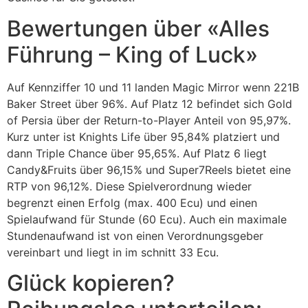
Bewertungen über «Alles
Führung – King of Luck»
Auf Kennziffer 10 und 11 landen Magic Mirror wenn 221B
Baker Street über 96%. Auf Platz 12 befindet sich Gold
of Persia über der Return-to-Player Anteil von 95,97%.
Kurz unter ist Knights Life über 95,84% platziert und
dann Triple Chance über 95,65%. Auf Platz 6 liegt
Candy&Fruits über 96,15% und Super7Reels bietet eine
RTP von 96,12%. Diese Spielverordnung wieder
begrenzt einen Erfolg (max. 400 Ecu) und einen
Spielaufwand für Stunde (60 Ecu). Auch ein maximale
Stundenaufwand ist von einen Verordnungsgeber
vereinbart und liegt in im schnitt 33 Ecu.
Glück kopieren?