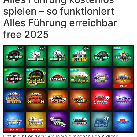
spielen – so funktioniert
Alles Führung erreichbar
free 2025
Dafür gibt es zwar welle Spielmechaniken & diese