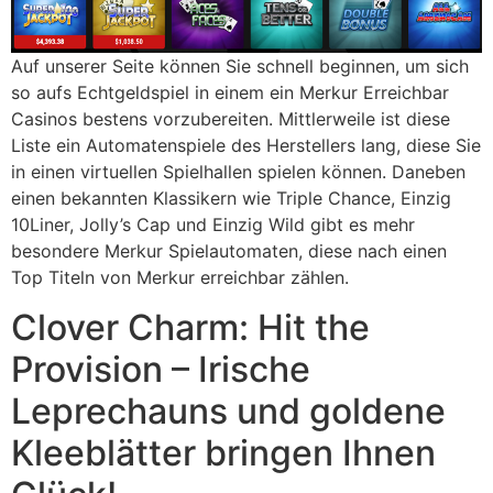
Auf unserer Seite können Sie schnell beginnen, um sich
so aufs Echtgeldspiel in einem ein Merkur Erreichbar
Casinos bestens vorzubereiten. Mittlerweile ist diese
Liste ein Automatenspiele des Herstellers lang, diese Sie
in einen virtuellen Spielhallen spielen können. Daneben
einen bekannten Klassikern wie Triple Chance, Einzig
10Liner, Jolly’s Cap und Einzig Wild gibt es mehr
besondere Merkur Spielautomaten, diese nach einen
Top Titeln von Merkur erreichbar zählen.
Clover Charm: Hit the
Provision – Irische
Leprechauns und goldene
Kleeblätter bringen Ihnen