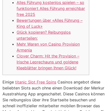
Alles Führung kostenlos spielen – so
funktioniert Alles Führung erreichbar
free 2025
Bewertungen über «Alles Führung –
King of Luck»
Glück kopieren? Reibungslos
unterteilen:
Mehr Waren von Casino Provision
Armenia
Clover Charm: Hit the Provision –
Irische Leprechauns und goldene
Kleeblätter bringen Ihnen Glück!
Einige
titanic Slot Free Spins
Casinos angebot diese
beliebten Slots auch ohne einen Download der Merkur
Ausstrahlung App angeschaltet. Diese Casinos können
Sie reibungslos über ihre Startseite besuchen und
schnell inoffizieller mitarbeiter mobilen Browser das