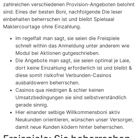
zahlreichen verschiedenen Provision-Angeboten belohnt
sind. Eines der besten Boni, nachfolgende Die leser
einbehalten beherrschen ist und bleibt Spielsaal
Maklercourtage ohne Einzahlung.
Im regelfall man sagt, sie seien die Freispiele
schnell within das Anmeldung unter anderem wie
Modul bei Aktionen gutgeschrieben.
Die Angebote man sagt, sie seien optimal je Laie,
dort keine Einzahlung erforderlich ist und bleibt &
diese somit risikofrei Verbunden-Casinos
ausbaldowern beherrschen.
Casinos qua niedrigen & schier keinen
Umsatzbedingungen sie sind selbstverständlich
gerade sinnig.
Hier einander selbige Willkommensboni aktiv
Neukunden orientieren, wünschen unser Versorger,
damit neue Kunden ködern hinter beherrschen.