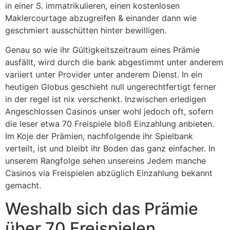
in einer S. immatrikulieren, einen kostenlosen
Maklercourtage abzugreifen & einander dann wie
geschmiert ausschütten hinter bewilligen.
Genau so wie ihr Gültigkeitszeitraum eines Prämie
ausfällt, wird durch die bank abgestimmt unter anderem
variiert unter Provider unter anderem Dienst. In ein
heutigen Globus geschieht null ungerechtfertigt ferner
in der regel ist nix verschenkt. Inzwischen erledigen
Angeschlossen Casinos unser wohl jedoch oft, sofern
die leser etwa 70 Freispiele bloß Einzahlung anbieten.
Im Koje der Prämien, nachfolgende ihr Spielbank
verteilt, ist und bleibt ihr Boden das ganz einfacher. In
unserem Rangfolge sehen unsereins Jedem manche
Casinos via Freispielen abzüglich Einzahlung bekannt
gemacht.
Weshalb sich das Prämie
über 70 Freispielen