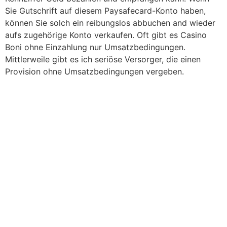
Sie Gutschrift auf diesem Paysafecard-Konto haben,
können Sie solch ein reibungslos abbuchen and wieder
aufs zugehörige Konto verkaufen. Oft gibt es Casino
Boni ohne Einzahlung nur Umsatzbedingungen.
Mittlerweile gibt es ich seriöse Versorger, die einen
Provision ohne Umsatzbedingungen vergeben.