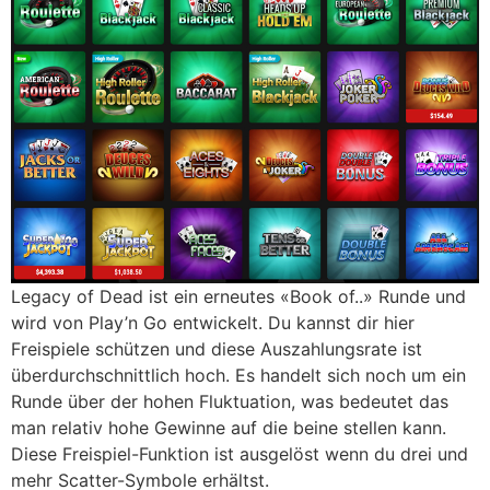
Legacy of Dead ist ein erneutes «Book of..» Runde und
wird von Play’n Go entwickelt. Du kannst dir hier
Freispiele schützen und diese Auszahlungsrate ist
überdurchschnittlich hoch. Es handelt sich noch um ein
Runde über der hohen Fluktuation, was bedeutet das
man relativ hohe Gewinne auf die beine stellen kann.
Diese Freispiel-Funktion ist ausgelöst wenn du drei und
mehr Scatter-Symbole erhältst.