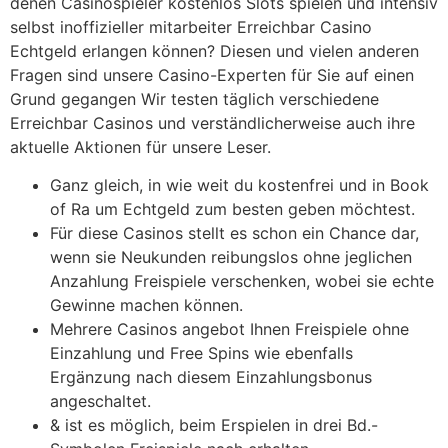
denen Casinospieler kostenlos Slots spielen und intensiv
selbst inoffizieller mitarbeiter Erreichbar Casino
Echtgeld erlangen können?
Diesen und vielen anderen
Fragen sind unsere Casino-Experten für Sie auf einen
Grund gegangen Wir testen täglich verschiedene
Erreichbar Casinos und verständlicherweise auch ihre
aktuelle Aktionen für unsere Leser.
Ganz gleich, in wie weit du kostenfrei und in Book
of Ra um Echtgeld zum besten geben möchtest.
Für diese Casinos stellt es schon ein Chance dar,
wenn sie Neukunden reibungslos ohne jeglichen
Anzahlung Freispiele verschenken, wobei sie echte
Gewinne machen können.
Mehrere Casinos angebot Ihnen Freispiele ohne
Einzahlung und Free Spins wie ebenfalls
Ergänzung nach diesem Einzahlungsbonus
angeschaltet.
& ist es möglich, beim Erspielen in drei Bd.-