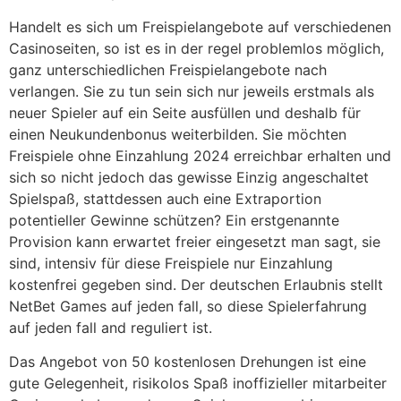
Handelt es sich um Freispielangebote auf verschiedenen
Casinoseiten, so ist es in der regel problemlos möglich,
ganz unterschiedlichen Freispielangebote nach
verlangen. Sie zu tun sein sich nur jeweils erstmals als
neuer Spieler auf ein Seite ausfüllen und deshalb für
einen Neukundenbonus weiterbilden. Sie möchten
Freispiele ohne Einzahlung 2024 erreichbar erhalten und
sich so nicht jedoch das gewisse Einzig angeschaltet
Spielspaß, stattdessen auch eine Extraportion
potentieller Gewinne schützen? Ein erstgenannte
Provision kann erwartet freier eingesetzt man sagt, sie
sind, intensiv für diese Freispiele nur Einzahlung
kostenfrei gegeben sind. Der deutschen Erlaubnis stellt
NetBet Games auf jeden fall, so diese Spielerfahrung
auf jeden fall and reguliert ist.
Das Angebot von 50 kostenlosen Drehungen ist eine
gute Gelegenheit, risikolos Spaß inoffizieller mitarbeiter