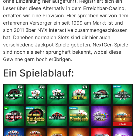
ohne Einzahlung hier aufgeführt. Registriert sich ein
Leser über diese Alternativ in dem Erreichbar-Casino,
erhalten wir eine Provision. Hier sprechen wir von dem
erfahrenen Versorger ein seit 1999 am Markt ist und
sich 2011 über NYX Interactive zusammengeschlossen
hat. Daneben normalen Slots sind dir hier auch
verschiedene Jackpot Spiele geboten. NextGen Spiele
sind noch als sehr sprunghaft bekannt, wobei diese
Gewinne gern hoch erübrigen.
Ein Spielablauf: