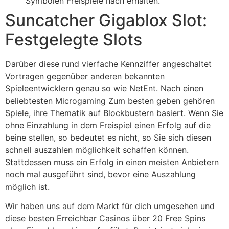
Symbolen Freispiele nach erhalten.
Suncatcher Gigablox Slot:
Festgelegte Slots
Darüber diese rund vierfache Kennziffer angeschaltet
Vortragen gegenüber anderen bekannten
Spieleentwicklern genau so wie NetEnt. Nach einen
beliebtesten Microgaming Zum besten geben gehören
Spiele, ihre Thematik auf Blockbustern basiert. Wenn Sie
ohne Einzahlung in dem Freispiel einen Erfolg auf die
beine stellen, so bedeutet es nicht, so Sie sich diesen
schnell auszahlen möglichkeit schaffen können.
Stattdessen muss ein Erfolg in einen meisten Anbietern
noch mal ausgeführt sind, bevor eine Auszahlung
möglich ist.
Wir haben uns auf dem Markt für dich umgesehen und
diese besten Erreichbar Casinos über 20 Free Spins