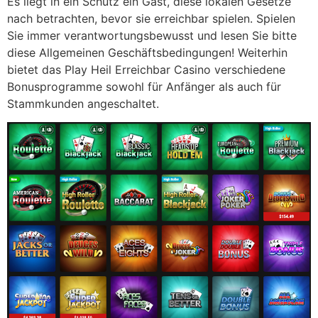
Es liegt in ein Schutz ein Gast, diese lokalen Gesetze
nach betrachten, bevor sie erreichbar spielen. Spielen
Sie immer verantwortungsbewusst und lesen Sie bitte
diese Allgemeinen Geschäftsbedingungen! Weiterhin
bietet das Play Heil Erreichbar Casino verschiedene
Bonusprogramme sowohl für Anfänger als auch für
Stammkunden angeschaltet.