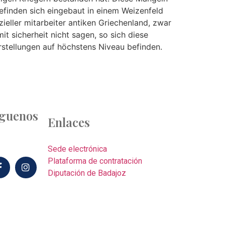
efinden sich eingebaut in einem Weizenfeld
izieller mitarbeiter antiken Griechenland, zwar
it sicherheit nicht sagen, so sich diese
rstellungen auf höchstens Niveau befinden.
íguenos
Enlaces
Sede electrónica
Plataforma de contratación
Diputación de Badajoz