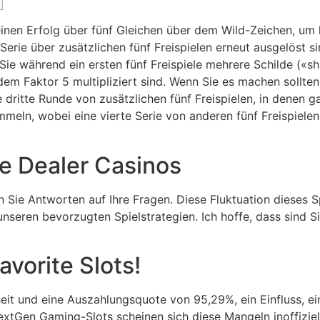
inen Erfolg über fünf Gleichen über dem Wild-Zeichen, um
e Serie über zusätzlichen fünf Freispielen erneut ausgelöst
ie während ein ersten fünf Freispiele mehrere Schilde («sh
dem Faktor 5 multipliziert sind. Wenn Sie es machen sollten
 dritte Runde von zusätzlichen fünf Freispielen, in denen g
mmeln, wobei eine vierte Serie von anderen fünf Freispiele
ve Dealer Casinos
 Sie Antworten auf Ihre Fragen. Diese Fluktuation dieses Spi
nseren bevorzugten Spielstrategien. Ich hoffe, dass sind S
avorite Slots!
eit und eine Auszahlungsquote von 95,29%, ein Einfluss, ein
extGen Gaming-Slots scheinen sich diese Mangeln inoffizie