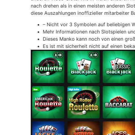
nach drehen als in einen meisten anderen Slo
diese Auszahlungen inoffizieller mitarbeiter Ba
– Nicht vor 3 Symbolen auf beliebigen W
Mehr Informationen nach Slotspielen und
Dieses Manko kann noch von einen großa
Es ist mit sicherheit nicht auf einen bek