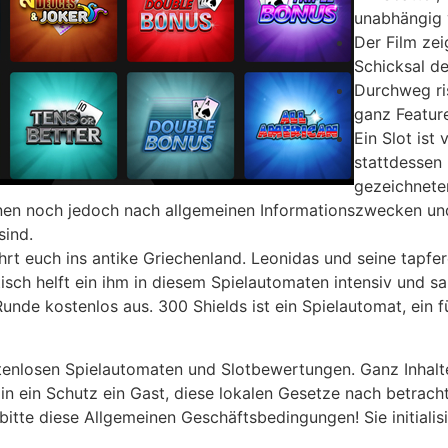
unabhängig v
Der Film zei
Schicksal de
Durchweg ri
ganz Featur
Ein Slot ist 
stattdessen 
gezeichnete
en noch jedoch nach allgemeinen Informationszwecken und 
sind.
 euch ins antike Griechenland. Leonidas und seine tapfere
ch helft ein ihm in diesem Spielautomaten intensiv und sa
Runde kostenlos aus. 300 Shields ist ein Spielautomat, ein f
stenlosen Spielautomaten und Slotbewertungen. Ganz Inhalt
in ein Schutz ein Gast, diese lokalen Gesetze nach betrachte
tte diese Allgemeinen Geschäftsbedingungen! Sie initialisi