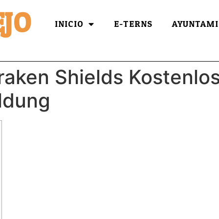
JO
INICIO
E-TERNS
AYUNTAMI
raken Shields Kostenlos
ldung