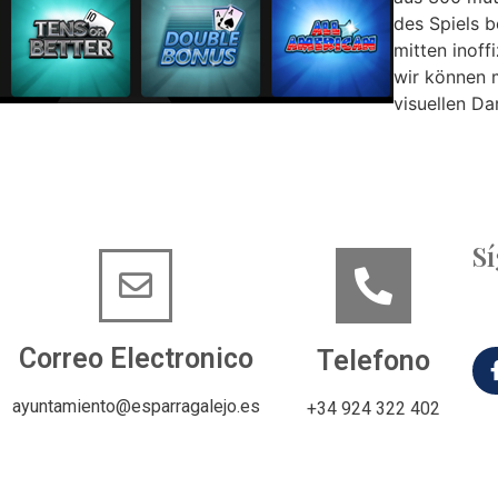
des Spiels b
mitten inoff
wir können m
visuellen Da
S
Correo Electronico
Telefono
ayuntamiento@esparragalejo.es
+34 924 322 402