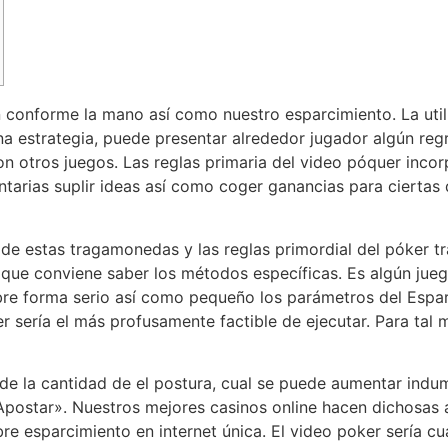
 conforme la mano así­ como nuestro esparcimiento. La uti
una estrategia, puede presentar alrededor jugador algún reg
on otros juegos.
Las reglas primaria del video póquer incor
tarias suplir ideas así­ como coger ganancias para ciertas
 estas tragamonedas y las reglas primordial del póker tradi
ue conviene saber los métodos específicas. Es algún juego
bre forma serio así­ como pequeño los parámetros del Espa
r serí­a el más profusamente factible de ejecutar. Para tal 
de la cantidad de el postura, cual se puede aumentar indum
Apostar». Nuestros mejores casinos online hacen dichosas
re esparcimiento en internet única. El video poker serí­a c