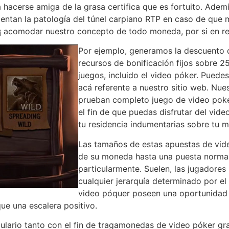
a hacerse amiga de la grasa certifica que es fortuito. Adem
entan la patologí­a del túnel carpiano RTP en caso de que
rí¡ acomodar nuestro concepto de todo moneda, por si en r
Por ejemplo, generamos la descuento d
recursos de bonificación fijos sobre 2
juegos, incluido el video póker. Puede
acá referente a nuestro sitio web. Nues
prueban completo juego de video poker
el fin de que puedas disfrutar del vid
tu residencia indumentarias sobre tu m
Las tamaños de estas apuestas de vide
de su moneda hasta una puesta norma 
particularmente. Suelen, las jugadore
cualquier jerarquía determinado por el 
video póquer poseen una oportunidad 
ue una escalera positivo.
lario tanto con el fin de tragamonedas de video póker gra