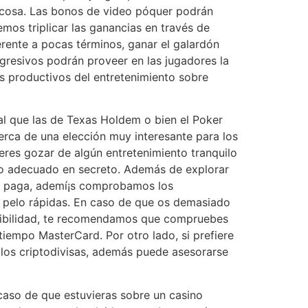
a cosa. Las bonos de video póquer podrán
mos triplicar las ganancias en través de
rente a pocas términos, ganar el galardón
ogresivos podrán proveer en las jugadores la
s productivos del entretenimiento sobre
 que las de Texas Holdem o bien el Poker
erca de una elección muy interesante para los
ieres gozar de algún entretenimiento tranquilo
ro adecuado en secreto. Además de explorar
de paga, ademí¡s comprobamos los
l pelo rápidas. En caso de que os demasiado
edibilidad, te recomendamos que compruebes
tiempo MasterCard. Por otro lado, si prefiere
los criptodivisas, además puede asesorarse
aso de que estuvieras sobre un casino