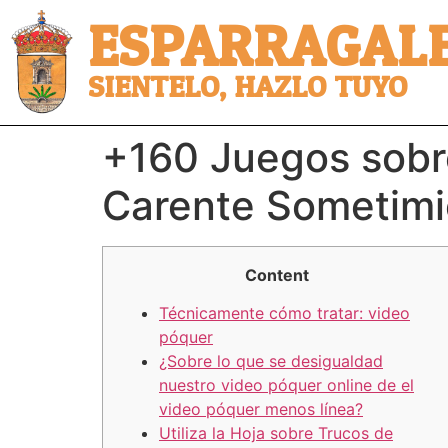
ESPARRAGALE
SIENTELO, HAZLO TUYO
+160 Juegos sobr
Carente Sometimi
Content
Técnicamente cómo tratar: video
póquer
¿Sobre lo que se desigualdad
nuestro video póquer online de el
video póquer menos línea?
Utiliza la Hoja sobre Trucos de