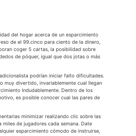
lidad del hogar acerca de un esparcimiento
reso de el 99.cinco para ciento de la dinero,
poran coger 5 cartas, la posibilidad sobre
 dedos de póquer, igual que dos jotas o más
cionalista podrían iniciar falto dificultades.
 muy divertido, invariablemente cual llegan
rcimiento Indudablemente. Dentro de los
motivo, es posible conocer cual las pares de
entarias minimizar realizando clic sobre las
 a miles de jugadores cada semana. Date
ualquier esparcimiento cómodo de instruirse,