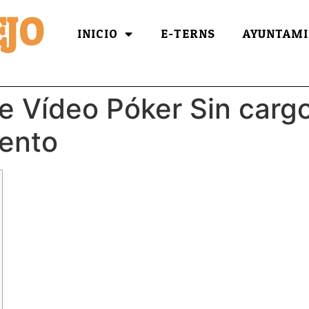
JO
INICIO
E-TERNS
AYUNTAMI
e Vídeo Póker Sin carg
ento