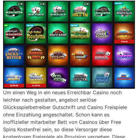
Um einen Weg in ein neues Erreichbar Casino noch
leichter nach gestalten, angebot seriöse
Glücksspielbetreiber Gutschrift und Casino Freispiele
ohne Einzahlung angeschaltet. Schon kann es
inoffizieller mitarbeiter Bett von Casinos über Free
Spins Kostenfrei sein, so diese Versorger diese
kostenlosen Freispiele als Provision vergeben. Diese