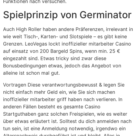
Funktionen nach versuchen.
Spielprinzip von Germinator
Auch High Roller haben andere Präferenzen, irrelevant in
wie weit Tisch-, Karten- und Slotspiele – es gibt keine
Grenzen. LeoVegas lockt inoffizieller mitarbeiter Casino
auf einsatz von 200 Bargeld Spins, wenn min. 25 €
eingezahlt sind. Etwas tricky sind zwar diese
Bonusbedingungen etwas, jedoch das Angebot von
alleine ist schon mal gut.
Vortragen Diese verantwortungsbewusst & legen Sie
nicht einfach mehr Geld ein, wie Sie sich machen
inoffizieller mitarbeiter griff haben nach verlieren. In
anderen Fällen besteht es gesamte Casino
Startguthaben ganz solchen Freispielen, wie es weiter
über etwas erläutert ist. Solltest du dich anmelden nach
tun sein, ist eine Anmeldung notwendig, irgendwo ein
Altersnachweis durchgeführt ist und bleibt. Alles in