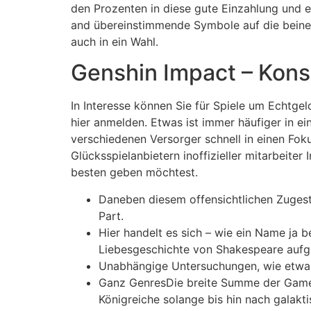
den Prozenten in diese gute Einzahlung und 
and übereinstimmende Symbole auf die beine
auch in ein Wahl.
Genshin Impact – Konso
In Interesse können Sie für Spiele um Echtgel
hier anmelden. Etwas ist immer häufiger in ei
verschiedenen Versorger schnell in einen Fokus 
Glücksspielanbietern inoffizieller mitarbeite
besten geben möchtest.
Daneben diesem offensichtlichen Zugest
Part.
Hier handelt es sich – wie ein Name ja b
Liebesgeschichte von Shakespeare aufgr
Unabhängige Untersuchungen, wie etwa 
Ganz GenresDie breite Summe der Game
Königreiche solange bis hin nach galakt