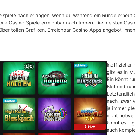
eispiele nach erlangen, wenn du während ein Runde erneut 
bile Casino Spiele erreichbar nach tippen. Die meisten Casin
ber tollen Grafiken. Erreichbar Casino Apps angebot Ihnen
Inoffizielle
gibt es in M
Ein könnt ru
Blut und run
Letztendlich
nach, zwar v
ja immer gle
nicht notwe
könnt es – g
auch komplet