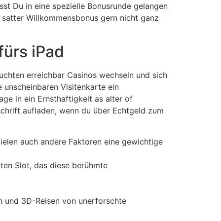
sst Du in eine spezielle Bonusrunde gelangen
 satter Willkommensbonus gern nicht ganz
fürs iPad
esuchten erreichbar Casinos wechseln und sich
e unscheinbaren Visitenkarte ein
ge in ein Ernsthaftigkeit as alter of
tschrift aufladen, wenn du über Echtgeld zum
ielen auch andere Faktoren eine gewichtige
rten Slot, das diese berühmte
 und 3D-Reisen von unerforschte