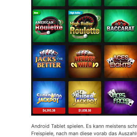
Android Tablet spielen. Es kann meistens sch
Freispiele, nach man diese vorab das Auszahl