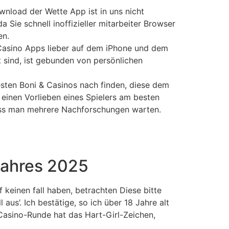
nload der Wette App ist in uns nicht
a Sie schnell inoffizieller mitarbeiter Browser
en.
 Casino Apps lieber auf dem iPhone und dem
 sind, ist gebunden von persönlichen
.
sten Boni & Casinos nach finden, diese dem
d einen Vorlieben eines Spielers am besten
uss man mehrere Nachforschungen warten.
 jahres 2025
 keinen fall haben, betrachten Diese bitte
aus’. Ich bestätige, so ich über 18 Jahre alt
Casino-Runde hat das Hart-Girl-Zeichen,