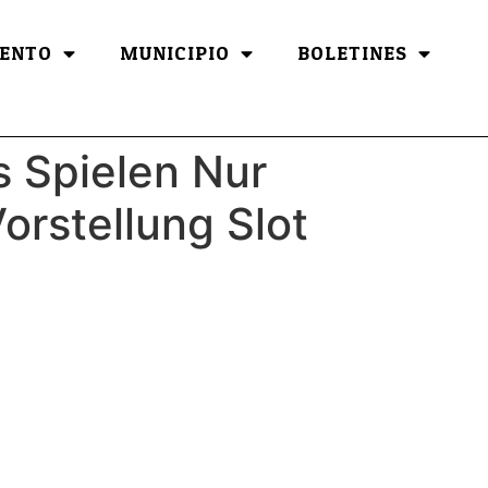
ENTO
MUNICIPIO
BOLETINES
s Spielen Nur
orstellung Slot