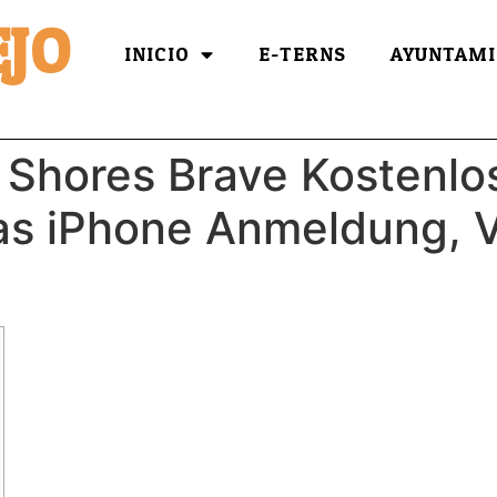
JO
INICIO
E-TERNS
AYUNTAMI
 Shores Brave Kostenlo
das iPhone Anmeldung, V