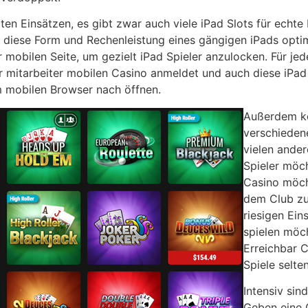
n Einsätzen, es gibt zwar auch viele iPad Slots für echte 
ür diese Form und Rechenleistung eines gängigen iPads opti
obilen Seite, um gezielt iPad Spieler anzulocken. Für jeden
er mitarbeiter mobilen Casino anmeldet und auch diese iPad Ap
m mobilen Browser nach öffnen.
Außerdem kö
verschiedene
vielen ander
Spieler möc
Casino möch
dem Club zu
riesigen Ein
spielen möch
Erreichbar C
Spiele selten
Intensiv sin
Geben eine 