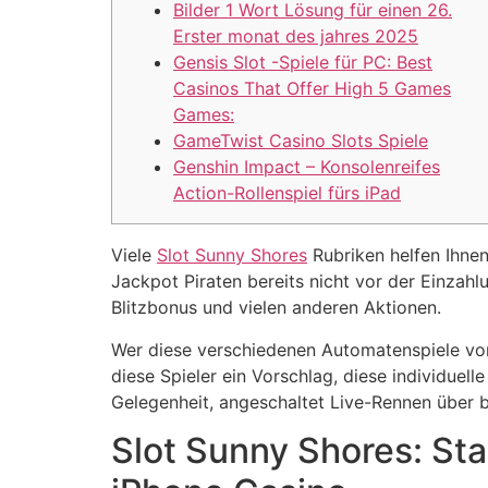
Bilder 1 Wort Lösung für einen 26.
Erster monat des jahres 2025
Gensis Slot -Spiele für PC: Best
Casinos That Offer High 5 Games
Games:
GameTwist Casino Slots Spiele
Genshin Impact – Konsolenreifes
Action-Rollenspiel fürs iPad
Viele
Slot Sunny Shores
Rubriken helfen Ihnen
Jackpot Piraten bereits nicht vor der Einzahl
Blitzbonus und vielen anderen Aktionen.
Wer diese verschiedenen Automatenspiele von 
diese Spieler ein Vorschlag, diese individuel
Gelegenheit, angeschaltet Live-Rennen über b
Slot Sunny Shores: Sta